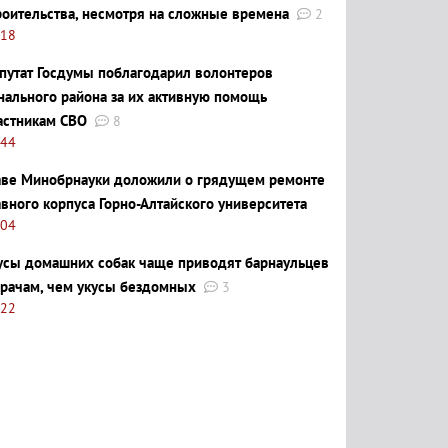
роительства, несмотря на сложные времена
2
:18
путат Госдумы поблагодарил волонтеров
нального района за их активную помощь
астникам СВО
8
:44
аве Минобрнауки доложили о грядущем ремонте
авного корпуса Горно-Алтайского университета
:04
усы домашних собак чаще приводят барнаульцев
врачам, чем укусы бездомных
3
:22