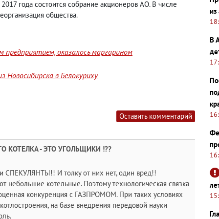
2017 года состоится собрание акционеров АО. В числе
из
реорганизация общества.
18
В 
де
им предприятием, оказалось маргарином
17
з Новосибирска в Белокуриху
По
по
кр
16
Оставить комментарий
Фе
пр
 КОТЕЛКА - ЭТО УГОЛЬЩИКИ !??
16
и СПЕКУЛЯНТЫ!! И толку от них нет, один вред!!
ают небольшие котельные. Поэтому технологическая связка
ле
ноценная конкуренция с ГАЗПРОМОМ. При таких условиях
15
котлостроения, на базе внедрения передовой науки
Гл
оль.