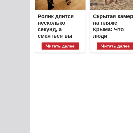
Ролик длится
Скрытая каме
несколько
на пляже
секунд, а
Крыма: Что
смеяться вы
люди
будете долго
вытворяют,
Читать далее
Читать далее
когда их не
видят...