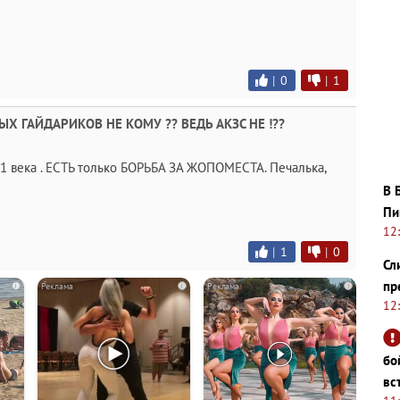
|
0
|
1
 ГАЙДАРИКОВ НЕ КОМУ ?? ВЕДЬ АКЗС НЕ !??
 века . ЕСТЬ только БОРЬБА ЗА ЖОПОМЕСТА. Печалька,
В 
Пи
12
|
1
|
0
Сл
пр
i
i
i
12
бо
вс