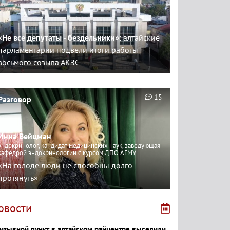
«Не все депутаты - бездельники»:
алтайские
парламентарии подвели итоги работы
восьмого созыва АКЗС
15
Разговор
Инна Вейцман
эндокринолог, кандидат медицинских наук, заведующая
кафедрой эндокринологии с курсом ДПО АГМУ
«На голоде люди не способны долго
протянуть»
овости
изывной пункт в алтайском райцентре выселили