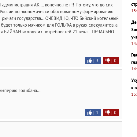
ст
инистрация АК.... конечно, нет !! Потому, что до сих
15
у России по экономически обоснованному формированию
з рычаги государства... ОЧЕВИДНО, ЧТО Бийский котельный
Де
ет только мячиком для ГОЛЬФА в руках спекулянтов, а
Зо
я БИЙЧАН исходя из потребностей 21 века... ПЕЧАЛЬНО
уч
14
Гл
|
3
|
0
гл
14
Ук
к 
 империю Толибана...
13
|
1
|
0