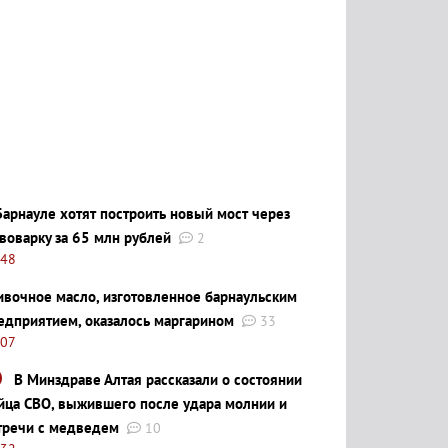
Барнауле хотят построить новый мост через
воварку за 65 млн рублей
2
:48
ивочное масло, изготовленное барнаульским
едприятием, оказалось маргарином
33
:07
В Минздраве Алтая рассказали о состоянии
йца СВО, выжившего после удара молнии и
тречи с медведем
10