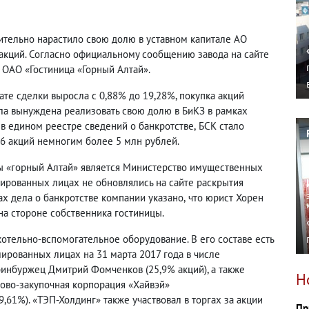
ительно нарастило свою долю в уставном капитале АО
 акций. Согласно официальному сообщению завода на сайте
ОАО «Гостиница «Горный Алтай».
ате сделки выросла с 0,88% до 19,28%, покупка акций
ла вынуждена реализовать свою долю в БиКЗ в рамках
 в едином реестре сведений о банкротстве
,
БСК стало
46 акций немногим более 5 млн рублей.
ы «горный Алтай» является Министерство имущественных
ированных лицах не обновлялись на сайте раскрытия
тах дела о банкротстве компании указано
,
что юрист Хорен
на стороне собственника гостиницы.
котельно-вспомогательное оборудование. В его составе есть
ированных лицах на 31 марта 2017 года в числе
еринбуржец Дмитрий Фомченков
(
25,9% акций), а также
Н
гово-закупочная корпорация «Хайвэй»
,61%). «ТЭП-Холдинг» также участвовал в торгах за акции
Пр