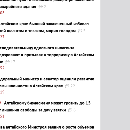
 аварийного здания
2
:08
Алтайском крае бывший заключенный избивал
тей шлангом и тесаком, морил голодом
5
:27
следовательницу одиозного иноагента
дозревают в призывах к терроризму в Алтайском
ае
17
:52
деральный министр и сенатор оценили развитие
омышленности в Алтайском крае
22
:19
Алтайскому бизнесмену может грозить до 15
т лишения свободы за дачу взятки
6
:51
ава алтайского Минстроя заявил о росте объемов