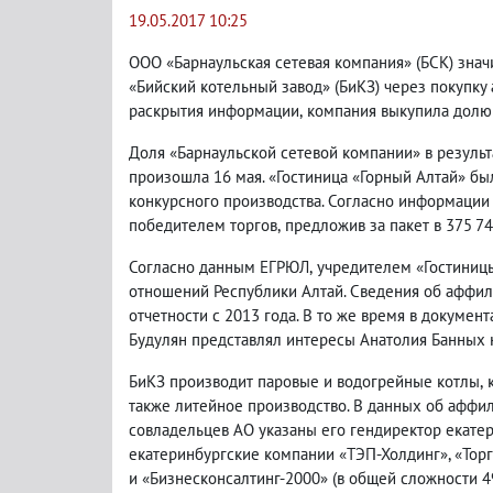
19.05.2017 10:25
ООО «Барнаульская сетевая компания»
(
БСК) знач
«Бийский котельный завод»
(
БиКЗ) через покупку
раскрытия информации
,
компания выкупила долю 
Доля «Барнаульской сетевой компании» в результ
произошла 16 мая. «Гостиница «Горный Алтай» бы
конкурсного производства. Согласно информации
победителем торгов
,
предложив за пакет в 375 7
Согласно данным ЕГРЮЛ
,
учредителем «Гостиниц
отношений Республики Алтай. Сведения об аффил
отчетности с 2013 года. В то же время в докумен
Будулян представлял интересы Анатолия Банных 
БиКЗ производит паровые и водогрейные котлы
,
также литейное производство. В данных об аффил
совладельцев АО указаны его гендиректор екат
екатеринбургские компании «ТЭП-Холдинг», «Тор
и «Бизнесконсалтинг-2000»
(
в общей сложности 49