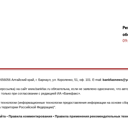
Ре
об
09
.
656056
Алтайский край, г. Барнаул
,
ул. Короленко, 51, оф. 101
. E-mail:
bankfaxnews@ya
ерссылка) на сайт www.bankfax.ru обязательна, если не заявлено однозначно, что ав
 только при согласовании с редакцией ИА «Банкфакс».
ехнологии (информационные технологии предоставления информации на основе сбора
 территории Российской Федерации)".
айта
•
Правила комментирования
•
Правила применения рекомендательных тех