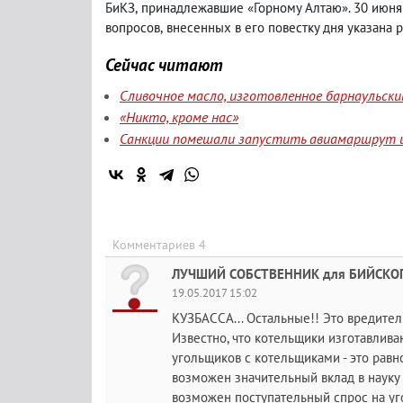
БиКЗ
,
принадлежавшие «Горному Алтаю». 30 июня 
вопросов
,
внесенных в его повестку дня указана 
Сейчас читают
Сливочное масло, изготовленное барнаульск
«Никто, кроме нас»
Санкции помешали запустить авиамаршрут и
Комментариев 4
ЛУЧШИЙ СОБСТВЕННИК для БИЙСКОГО
19.05.2017 15:02
КУЗБАССА... Остальные!! Это вредител
Известно, что котельщики изготавлив
угольщиков с котельщиками - это рав
возможен значительный вклад в науку 
возможен поступательный спрос на уг