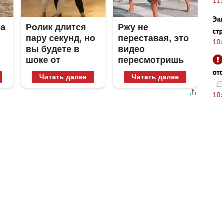
11
Эк
ра
Ролик длится
Ржу не
ст
пару секунд, но
переставая, это
10
вы будете в
видео
шоке от
пересмотришь
увиденного
не раз
от
Читать далее
Читать далее
10