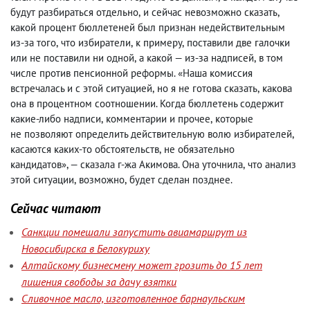
будут разбираться отдельно
,
и сейчас невозможно сказать
,
какой процент бюллетеней был признан недействительным
из-за того
,
что избиратели
,
к примеру
,
поставили две галочки
или не поставили ни одной
,
а какой — из-за надписей
,
в том
числе против пенсионной реформы. «Наша комиссия
встречалась и с этой ситуацией
,
но я не готова сказать
,
какова
она в процентном соотношении. Когда бюллетень содержит
какие-либо надписи
,
комментарии и прочее
,
которые
не позволяют определить действительную волю избирателей
,
касаются каких-то обстоятельств
,
не обязательно
кандидатов», — сказала г-жа Акимова. Она уточнила
,
что анализ
этой ситуации
,
возможно
,
будет сделан позднее.
Сейчас читают
Санкции помешали запустить авиамаршрут из
Новосибирска в Белокуриху
Алтайскому бизнесмену может грозить до 15 лет
лишения свободы за дачу взятки
Сливочное масло, изготовленное барнаульским