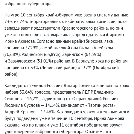
избранного губернатора.
На утро 10 сентября крайизбирком уже ввел в систему данные
73-х из 74-х территориальных избирательных комиссий
,
пока
запаздывают представители Красногорского района
,
но они
уже «на подъезде», как выразилась председатель избиркома
Ирина Акимова. Согласно данным крайизбиркома
,
явка
составила 37,29%, самой высокой она была в Алейском
(
70,68%), Родинском
(
63,89%), Заринском
(
63,59%)
и Завьяловском
(
51,01%) районах. В Барнауле явка по районам
составила от 33%
(
Ленинский район) от 37%
(
Октябрьский
район).
Кандидат от «Единой России» Виктор Томенко в целом по краю
набрал 53,64% голосов
,
представитель ЛДПР Владимир
Семенов — 16,2%, выдвиженец от «Справедливой России»
Людмила Суслова — 14,14%, кандидат от «Партии роста»
Андрей Крылов — 13,46%. Как ожидается
,
окончательные итоги
будут подведены уже в течение 10 сентября. Ирина Акимова
сказала
,
что по планам уже 11 сентября победителю вручат
удостоверение избранного губернатора. Отметим
,
что