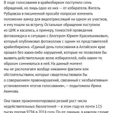
В ходе голосования в крайизбирком поступило семь
обращений
,
но лишь одно из них — от избирателя. Житель
Рубцовска в письменной просьбе попросил изменить
положение камер для видеотрансляций на одном из участков
,
и ему пошли на встречу. Остальные обращения поступили
из ЦИК и касались
,
к примеру
,
тонкостей проведения
фотоконкурса и ситуации с блогером Юрием Красильниковым
,
который опубликовал фотоколлаж с одним из представителей
крайизбиркома. «Единый день голосования в Алтайском крае
прошел без каких-либо нарушений
,
которые не позволяли бы
выявить действительную волю избирателей
,
либо каким-то
образом сомневаться в ней. На данный момент
мы не располагаем вообще никакими фактами или
обстоятельствами
,
которые свидетельствовали бы
о совершением правонарушений
,
связанный с необъективным
установлением итогов голосования», — подытожила Ирина
Акимова.
Она также прокомментировала резкий рост числа
недействительных бюллетеней — в этом году из почти 17,5
тысяч против 9794 в 2014 году. По ее данным
,
в каждом случае