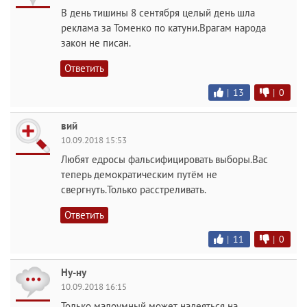
В день тишины 8 сентября целый день шла
реклама за Томенко по катуни.Врагам народа
закон не писан.
Ответить
|
13
|
0
вий
10.09.2018 15:53
Любят едросы фальсифицировать выборы.Вас
теперь демократическим путём не
свергнуть.Только расстреливать.
Ответить
|
11
|
0
Ну-ну
10.09.2018 16:15
Только малоумный может надеяться на