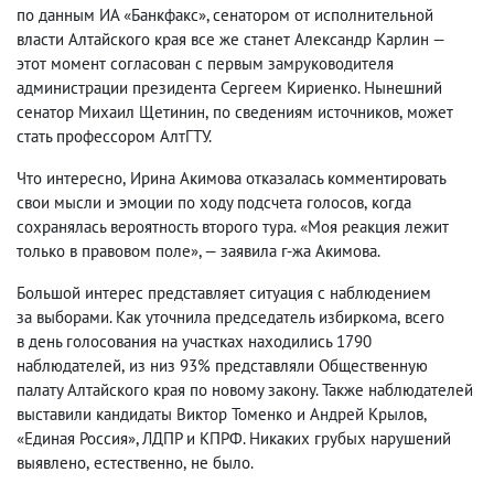
по данным ИА «Банкфакс», сенатором от исполнительной
власти Алтайского края все же станет Александр Карлин —
этот момент согласован с первым замруководителя
администрации президента Сергеем Кириенко. Нынешний
сенатор Михаил Щетинин
,
по сведениям источников
,
может
стать профессором АлтГТУ.
Что интересно
,
Ирина Акимова отказалась комментировать
свои мысли и эмоции по ходу подсчета голосов
,
когда
сохранялась вероятность второго тура. «Моя реакция лежит
только в правовом поле», — заявила г-жа Акимова.
Большой интерес представляет ситуация с наблюдением
за выборами. Как уточнила председатель избиркома
,
всего
в день голосования на участках находились 1790
наблюдателей
,
из низ 93% представляли Общественную
палату Алтайского края по новому закону. Также наблюдателей
выставили кандидаты Виктор Томенко и Андрей Крылов
,
«Единая Россия», ЛДПР и КПРФ. Никаких грубых нарушений
выявлено
,
естественно
,
не было.