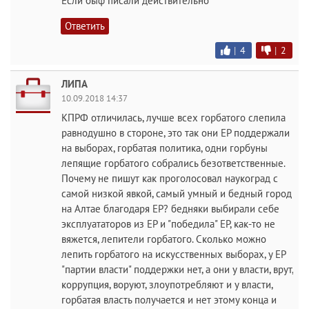
Если быф писали действительно
Ответить
|
4
|
2
ЛИПА
10.09.2018 14:37
КПРФ отличилась, лучше всех горбатого слепила
равнодушно в стороне, это так они ЕР поддержали
на выборах, горбатая политика, одни горбуны
лепящие горбатого собрались безответственные.
Почему не пишут как проголосовал наукоград с
самой низкой явкой, самый умный и бедный город
на Алтае благодаря ЕР? бедняки выбирали себе
эксплуататоров из ЕР и "победила" ЕР, как-то не
вяжется, лепители горбатого. Сколько можно
лепить горбатого на искусственных выборах, у ЕР
"партии власти" поддержки нет, а они у власти, врут,
коррупция, воруют, злоупотребляют и у власти,
горбатая власть получается и нет этому конца и