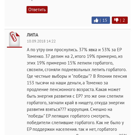
Ответить
|
15
|
2
ЛИПА
10.09.2018 14:22
А по утру они проснулись. 37% явка и 53% за ЕР
Томенко. 37 делим на 2, итого 19% примерно, из
этих 19% примерно 15% лепили горбатого,
свозили, сгоняли подневольных лепить горбатого.
Где честные выборы и "победы"? В Японии пенсия
153 тысячи на наши деньги, а Томенко за
продление пенсионного возраста. Какая может
быть энергия развития с ЕР? это же они слепили
горбатого, загнали край в нищету, откуда энергии
развития взяться??? коррупция. Смешно на
"победы" ЕР лепящих горбатого смотреть,
победители слепившие горбатого. Как не было у
ЕР поддержки населения. так и нет, горбатого