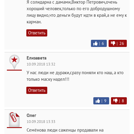
Я солидарна с дамами,Виктор Петрович,очень
хороший человек,только по его добродушному
лицу видно,что деньги будут идти в край,а не ему к
карман.
Ответить
|
6
|
26
Елизавета
10.09.2018 13:32
У нас люди не дураки,сразу поняли кто наш, а кто
только маску надел!!!
Ответить
|
9
|
8
Олег
10.09.2018 13:33
Семёнова люди саженцы продавали на