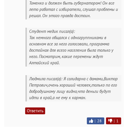
Томенко и должен быть губернатором! Он все
лето работал с избиратели, слушал проблемы и
решал. Он этого правда достоин.
Студент медик писал(а):
Так немного общался с одногруппниками в
основном все за него голосовали, программа
достойная для всего населения была только у
него. Посмотрим, какие перемены ждут
Алтайский край.
Людмила писал(а): Я солидарна с дамами,Виктор
Петрович,очень хороший человек,только по его
добродушному лицу видно,что деньги будут
идти в край,а не ему к карман.
Ответить
|
28
|
1