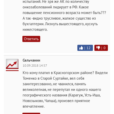
испытаний. Не зря же АК по количеству
онкозаболеваний лидирует в РФ. Какое
повышение пенсионного возраста может быть???
А так -видно трусливое, жалкое существо из
бухгалтерии. Лизнуть вышестоящего, куснуть
нижестоящего.
Ответить
|
12
|
0
Сельчанин
10.09.2018 14:57
Кто кому платил в Красногорском районе? Видели
Томенко в Старой Суртайке, вел себя
заинтересованно, не чванился, память
великолепная, не перепутал ни одного нашего
географического названия (Карагуж, Усть-Иша,
Новозыково, Чапша), произвел приятное
впечатление.