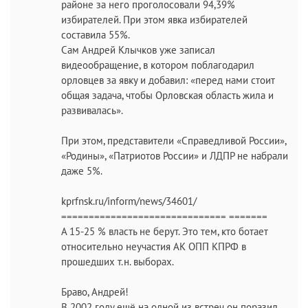
районе за него проголосовали 94,39%
избирателей. При этом явка избирателей
составила 55%.
Сам Андрей Клычков уже записал
видеообращение, в котором поблагодарил
орловцев за явку и добавил: «перед нами стоит
общая задача, чтобы Орловская область жила и
развивалась».
При этом, представители «Справедливой России»,
«Родины», «Патриотов России» и ЛДПР не набрали
даже 5%.
kprfnsk.ru/inform/news/34601/
============================== =======
А 15-25 % власть не берут. Это тем, кто ботает
относительно неучастия АК ОПП КПРФ в
прошедших т.н. выборах.
Браво, Андрей!
В 2002 году ещё на одной из встреч он поразил