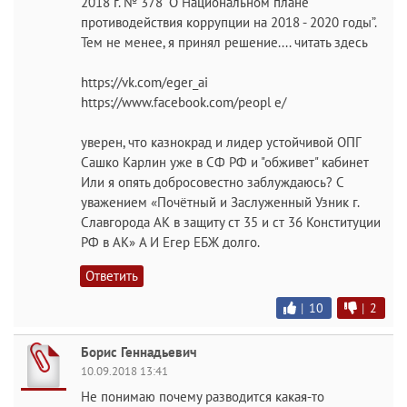
2018 г. № 378 “О Национальном плане
противодействия коррупции на 2018 - 2020 годы”.
Тем не менее, я принял решение.... читать здесь
https://vk.com/eger_ai
https://www.facebook.com/peopl e/
уверен, что казнокрад и лидер устойчивой ОПГ
Сашко Карлин уже в СФ РФ и "обживет" кабинет
Или я опять добросовестно заблуждаюсь? С
уважением «Почётный и Заслуженный Узник г.
Славгорода АК в защиту ст 35 и ст 36 Конституции
РФ в АК» А И Егер ЕБЖ долго.
Ответить
|
10
|
2
Борис Геннадьевич
10.09.2018 13:41
Не понимаю почему разводится какая-то