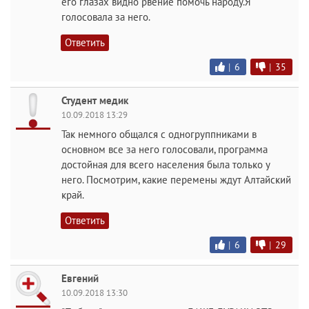
его глазах видно рвение помочь народу.Я
голосовала за него.
Ответить
|
6
|
35
Студент медик
10.09.2018 13:29
Так немного общался с одногруппниками в
основном все за него голосовали, программа
достойная для всего населения была только у
него. Посмотрим, какие перемены ждут Алтайский
край.
Ответить
|
6
|
29
Евгений
10.09.2018 13:30