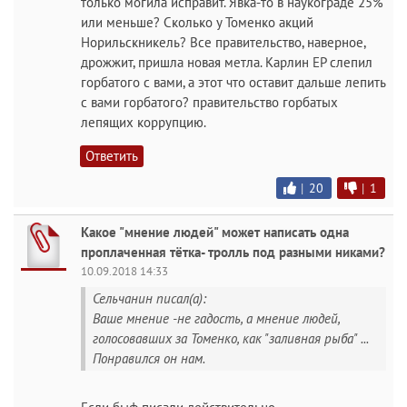
только могила исправит. Явка-то в наукограде 25%
или меньше? Сколько у Томенко акций
Норильскникель? Все правительство, наверное,
дрожжит, пришла новая метла. Карлин ЕР слепил
горбатого с вами, а этот что оставит дальше лепить
с вами горбатого? правительство горбатых
лепящих коррупцию.
Ответить
|
20
|
1
Какое "мнение людей" может написать одна
проплаченная тётка- тролль под разными никами?
10.09.2018 14:33
Сельчанин писал(а):
Ваше мнение -не гадость, а мнение людей,
голосовавших за Томенко, как "заливная рыба" ...
Понравился он нам.