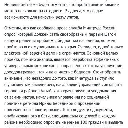
Не лишним также будет отметить
,
что пройти анкетирование
можно несколько раз с одного IP-адреса
,
что создает
возможности для накрутки результатов.
Отметим
,
что как сообщала пресс-служба Минтруда России
,
опрос
,
который должен стать своеобразным первым шагом
на пути решения проблем с бедностью населения
,
должен
пройти во всех муниципалитетах края. Очевидно
,
одной только
электронной версией дело не ограничится. Основной целью
проекта
,
помимо анализа
,
является разработка эффективных
универсальных механизмов
,
направленных как на увеличение
доходов граждан
,
так и на снижение бедности. Стоит обратить
внимание
,
что незадолго до того
,
как Минтруда выступило
с упомянутым заявлением
,
начальники управлений соцзащиты
городов и районов Алтайского края получили уведомления
от замминистра
,
начальника управления по социальной
политике региона Ирины Бесединой о проведении
повсеместного анкетирования. Как следует из документа
,
опубликованного в Сети
,
специалистам соцслужб в каждом
районе необходимо опросить не менее 100 граждан и выявить