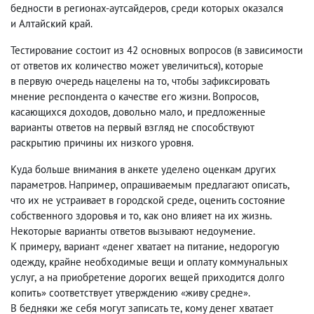
бедности в регионах-аутсайдеров
,
среди которых оказался
и Алтайский край.
Тестирование состоит из 42 основных вопросов
(
в зависимости
от ответов их количество может увеличиться), которые
в первую очередь нацелены на то
,
чтобы зафиксировать
мнение респондента о качестве его жизни. Вопросов
,
касающихся доходов
,
довольно мало
,
и предложенные
варианты ответов на первый взгляд не способствуют
раскрытию причины их низкого уровня.
Куда больше внимания в анкете уделено оценкам других
параметров. Например
,
опрашиваемым предлагают описать
,
что их не устраивает в городской среде
,
оценить состояние
собственного здоровья и то
,
как оно влияет на их жизнь.
Некоторые варианты ответов вызывают недоумение.
К примеру
,
вариант «денег хватает на питание
,
недорогую
одежду
,
крайне необходимые вещи и оплату коммунальных
услуг
,
а на приобретение дорогих вещей приходится долго
копить» соответствует утверждению «живу средне».
В бедняки же себя могут записать те
,
кому денег хватает