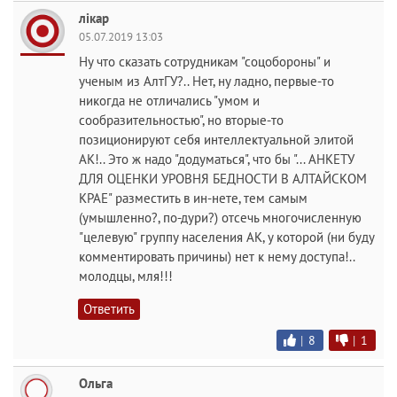
лiкар
05.07.2019 13:03
Ну что сказать сотрудникам "соцобороны" и
ученым из АлтГУ?.. Нет, ну ладно, первые-то
никогда не отличались "умом и
сообразительностью", но вторые-то
позиционируют себя интеллектуальной элитой
АК!.. Это ж надо "додуматься", что бы "... АНКЕТУ
ДЛЯ ОЦЕНКИ УРОВНЯ БЕДНОСТИ В АЛТАЙСКОМ
КРАЕ" разместить в ин-нете, тем самым
(умышленно?, по-дури?) отсечь многочисленную
"целевую" группу населения АК, у которой (ни буду
комментировать причины) нет к нему доступа!..
молодцы, мля!!!
Ответить
|
8
|
1
Ольга