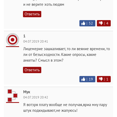
и не верите хоть людям
Ответить
|
52
|
4
1
04.07.2019 20:41
Лицемерие зашкаливает, то ли веяние времени, то
ли от безысходности. Какие опросы, какие
анкеты? Смысл в этом?
Ответить
|
19
|
1
Мук
04.07.2019 20:42
Я вотзря плату вообще не получая,вриа мну пару
штук подкидывают,не жалуюсь!