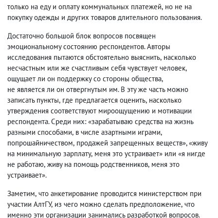
только на еду и оплату коммунальных платежей
,
но не на
покупку одежды и других товаров длительного пользования.
Достаточно большой блок вопросов посвящен
эмоциональному состоянию респондентов. Авторы
исследования пытаются обстоятельно выяснить
,
насколько
несчастным или же счастливым себя чувствует человек
,
ощущает ли он поддержку со стороны общества
,
не является ли он отвергнутым им. В эту же часть можно
записать пункты
,
где предлагается оценить
,
насколько
утверждения соответствуют мироощущению и мотивации
респондента. Среди них: «зарабатываю средства на жизнь
разными способами
,
в числе азартными играми
,
попрошайничеством
,
продажей запрещенных веществ», «живу
на минимальную зарплату
,
меня это устраивает» или «я нигде
не работаю
,
живу на помощь родственников
,
меня это
устраивает».
Заметим
,
что анкетирование проводится министерством при
участии АлтГУ
,
из чего можно сделать предположение
,
что
именно эти организации занимались разработкой вопросов.