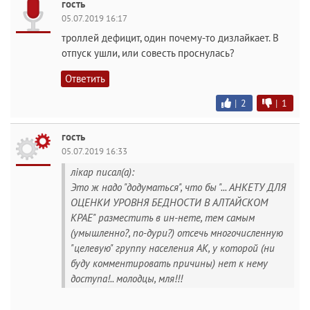
гость
05.07.2019 16:17
троллей дефицит, один почему-то дизлайкает. В
отпуск ушли, или совесть проснулась?
Ответить
|
2
|
1
гость
05.07.2019 16:33
лiкар писал(а):
Это ж надо "додуматься", что бы "... АНКЕТУ ДЛЯ
ОЦЕНКИ УРОВНЯ БЕДНОСТИ В АЛТАЙСКОМ
КРАЕ" разместить в ин-нете, тем самым
(умышленно?, по-дури?) отсечь многочисленную
"целевую" группу населения АК, у которой (ни
буду комментировать причины) нет к нему
доступа!.. молодцы, мля!!!