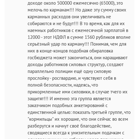
доходе около 500000 ежемесячно (65000), это
мелочь по карманам!!! Но даже эту сумму своих
карманных расходов они увеличивать не
собираются и не будут!!! В то время, как для их
наемных работников с ежемесячной зарплатой в
12000 - этот НДФЛ в сумме 1560 рубликов вполне
серьёзный удар по карману!!! Понимая, чем для
них в конце-концов подобная обираловка
госбюджета может закончиться, они наращивают
доходы работников силовых структур, создают
параллельно полиции ещё одну силовую
прослойку - росгвардию, и чувствуют себя в
полной безопасности, надеясь, что
прикормленные ими силовики, в случае тчего их
защитят!!! И именно эта группа является
заказчиком подобных анкетирований с
единственной целью: показать третьей группе, что
"кормильцы" их хорошие, что они сейчас во всем
разберутся и начнут своё благодействие,
сводящиеся всегда к унизительным подачкам с