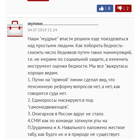
|
8
|
2
жулики.............................................
04.07.2019 21:24
Наши "мудрые" власти решили еще поиздеваться
над простыми людьми. Как побороть бедность-
снизить число бедняков путем таких манимуляций,
т.е. не мерами по социальной защите, а изменить
инструмент оценки бедности. Мы все "выкрутасы
хороши видим.
1. Путин на "прямой" линии сделал вид, что
пенсионную реформу вопросов нет, а нет, как
говорится суда нет.
2. Единороссы маскируются под
"самомедвиженцев".
3. Олигархов в России вдруг не стало.
4.СМИ как по команде заткнули рты на
П.Грудинина и А. Навального наложено жесткое
табу, как будто их и в природе не существует.