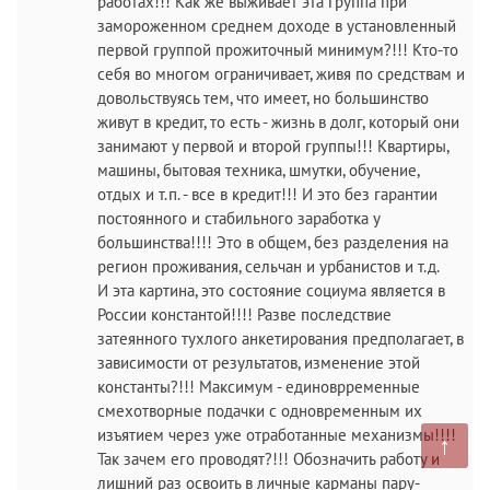
работах!!! Как же выживает эта группа при
замороженном среднем доходе в установленный
первой группой прожиточный минимум?!!! Кто-то
себя во многом ограничивает, живя по средствам и
довольствуясь тем, что имеет, но большинство
живут в кредит, то есть - жизнь в долг, который они
занимают у первой и второй группы!!! Квартиры,
машины, бытовая техника, шмутки, обучение,
отдых и т.п. - все в кредит!!! И это без гарантии
постоянного и стабильного заработка у
большинства!!!! Это в общем, без разделения на
регион проживания, сельчан и урбанистов и т.д.
И эта картина, это состояние социума является в
России константой!!!! Разве последствие
затеянного тухлого анкетирования предполагает, в
зависимости от результатов, изменение этой
константы?!!! Максимум - единоврременные
смехотворные подачки с одновременным их
изъятием через уже отработанные механизмы!!!!
↑
Так зачем его проводят?!!! Обозначить работу и
лишний раз освоить в личные карманы пару-