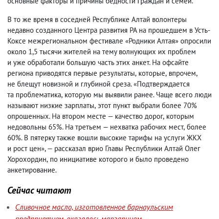
основные факторы и причины бедности граждан и семей.
В то же время в соседней Республике Алтай волонтеры
недавно созданного Центра развития РА на прошедшем в Усть-
Коксе межрегиональном фестивале «Родники Алтая» опросили
около 1,5 тысячи жителей на тему волнующих их проблем
и уже обработали большую часть этих анкет. На офсайте
региона приводятся первые результаты
,
которые
,
впрочем
,
не блещут новизной и глубиной среза. «Подтверждается
та проблематика
,
которую мы выявили ранее. Чаще всего люди
называют низкие зарплаты
,
этот пункт выбрали более 70%
опрошенных. На втором месте — качество дорог
,
которым
недовольны 65%. На третьем — нехватка рабочих мест
,
более
60%. В пятерку также вошли высокие тарифы на услуги ЖКХ
и рост цен», — рассказал врио Главы Республики Алтай Олег
Хорохордин
,
по инициативе которого и было проведено
анкетирование.
Сейчас читают
Сливочное масло, изготовленное барнаульским
предприятием, оказалось маргарином