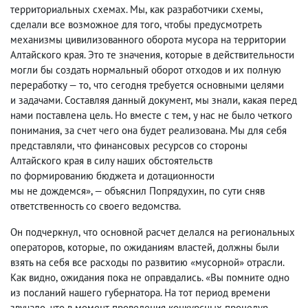
территориальных схемах. Мы
,
как разработчики схемы
,
сделали все возможное для того
,
чтобы предусмотреть
механизмы цивилизованного оборота мусора на территории
Алтайского края. Это те значения
,
которые в действительности
могли бы создать нормальный оборот отходов и их полную
переработку — то
,
что сегодня требуется основными целями
и задачами. Составляя данный документ
,
мы знали
,
какая перед
нами поставлена цель. Но вместе с тем
,
у нас не было четкого
понимания
,
за счет чего она будет реализована. Мы для себя
представляли
,
что финансовых ресурсов со стороны
Алтайского края в силу наших обстоятельств
по формированию бюджета и дотационности
мы не дождемся», — объяснил Попрядухин
,
по сути сняв
ответственность со своего ведомства.
Он подчеркнул
,
что основной расчет делался на региональных
операторов
,
которые
,
по ожиданиям властей
,
должны были
взять на себя все расходы по развитию «мусорной» отрасли.
Как видно
,
ожидания пока не оправдались. «Вы помните одно
из посланий нашего губернатора. На тот период времени
звучало
,
что в момент проведения конкурсных процедур