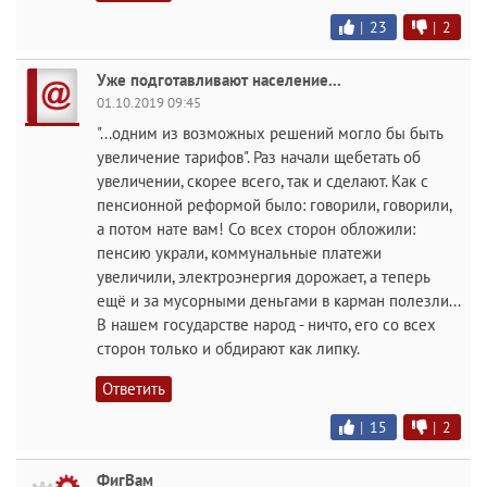
|
23
|
2
Уже подготавливают население...
01.10.2019 09:45
"...одним из возможных решений могло бы быть
увеличение тарифов". Раз начали щебетать об
увеличении, скорее всего, так и сделают. Как с
пенсионной реформой было: говорили, говорили,
а потом нате вам! Со всех сторон обложили:
пенсию украли, коммунальные платежи
увеличили, электроэнергия дорожает, а теперь
ещё и за мусорными деньгами в карман полезли...
В нашем государстве народ - ничто, его со всех
сторон только и обдирают как липку.
Ответить
|
15
|
2
ФигВам