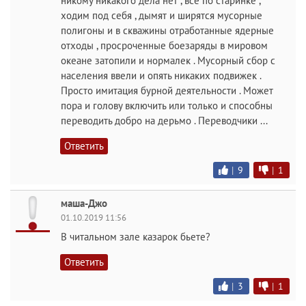
никому никакого дела нет , все по старинке ,
ходим под себя , дымят и ширятся мусорные
полигоны и в скважины отработанные ядерные
отходы , просроченные боезаряды в мировом
океане затопили и нормалек . Мусорный сбор с
населения ввели и опять никаких подвижек .
Просто имитация бурной деятельности . Может
пора и голову включить или только и способны
переводить добро на дерьмо . Переводчики ...
Ответить
|
9
|
1
маша-Джо
01.10.2019 11:56
В читальном зале казарок бьете?
Ответить
|
3
|
1