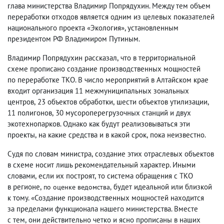
глава министерства Владимир Попрядухин. Между тем объем
переработки отходов является одним из целевых показателей
национального проекта «Экология», установленным
президентом РФ Владимиром Путиным.
Владимир Попрядухин рассказал
,
что в территориальной
схеме прописано создание производственных мощностей
по переработке ТКО. В число мероприятий в Алтайском крае
входит организация 11 межмуниципальных зональных
центров
,
23 объектов обработки
,
шести объектов утилизации
,
11 полигонов
,
30 мусороперегрузочных станций и двух
экотехнопарков. Однако как будут реализовываться эти
проекты
,
на какие средства и в какой срок
,
пока неизвестно.
Судя по словам министра
,
создание этих отраслевых объектов
в схеме носит лишь рекомендательный характер. Иными
словами
,
если их построят
,
то система обращения с ТКО
в регионе
,
будет идеальной или близкой
по оценке ведомства,
к тому. «Создание производственных мощностей находится
за пределами функционала нашего министерства. Вместе
с тем
,
они действительно четко и ясно прописаны в наших