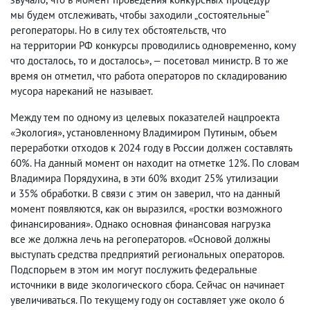
мы будем отслеживать
,
чтобы заходили „состоятельные“
регоператоры. Но в силу тех обстоятельств
,
что
на территории РФ конкурсы проводились одновременно
,
кому
что досталось
,
то и досталось», — посетовал министр. В то же
время он отметил
,
что работа операторов по складированию
мусора нареканий не называет.
Между тем по одному из целевых показателей нацпроекта
«Экология», установленному Владимиром Путиным
,
объем
переработки отходов к 2024 году в России должен составлять
60%. На данный момент он находит на отметке 12%. По словам
Владимира Порядухина
,
в эти 60% входит 25% утилизации
и 35% обработки. В связи с этим он заверил
,
что на данный
момент появляются
,
как он выразился
,
«ростки возможного
финансирования». Однако основная финансовая нагрузка
все же должна лечь на регоператоров. «Основой должны
выступать средства предприятий региональных операторов.
Подспорьем в этом им могут послужить федеральные
источники в виде экологического сбора. Сейчас он начинает
увеличиваться. По текущему году он составляет уже около 6