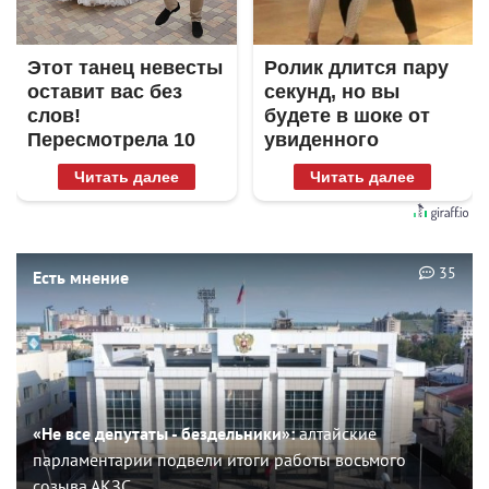
Этот танец невесты
Ролик длится пару
оставит вас без
секунд, но вы
слов!
будете в шоке от
Пересмотрела 10
увиденного
раз
Читать далее
Читать далее
35
Есть мнение
«Не все депутаты - бездельники»:
алтайские
парламентарии подвели итоги работы восьмого
созыва АКЗС