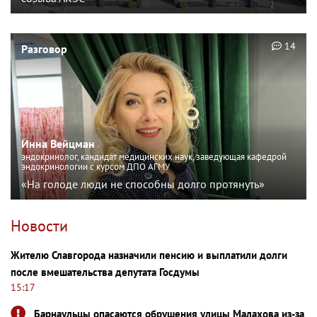
14
Разговор
Инна Вейцман
эндокринолог, кандидат медицинских наук, заведующая кафедрой
эндокринологии с курсом ДПО АГМУ
«На голоде люди не способны долго протянуть»
Новости
Жителю Славгорода назначили пенсию и выплатили долги
после вмешательства депутата Госдумы
15:17
Барнаульцы опасаются обрушения улицы Малахова из-за