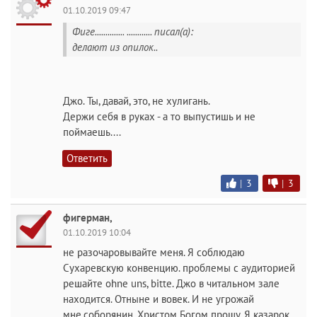
01.10.2019 09:47
Фиге.............. ............ писал(а):
делают из опилок..
Джо. Ты, давай, это, не хулигань.
Держи себя в руках - а то выпустишь и не
поймаешь....
Ответить
|
3
|
3
фигерман,
01.10.2019 10:04
не разочаровывайте меня. Я соблюдаю
Сухаревскую конвенцию. проблемы с аудиторией
решайте ohne uns, bitte. Джо в читальном зале
находится. Отныне и вовек. И не угрожай
мне,соборянин. Христом Богом прошу. Я казарок