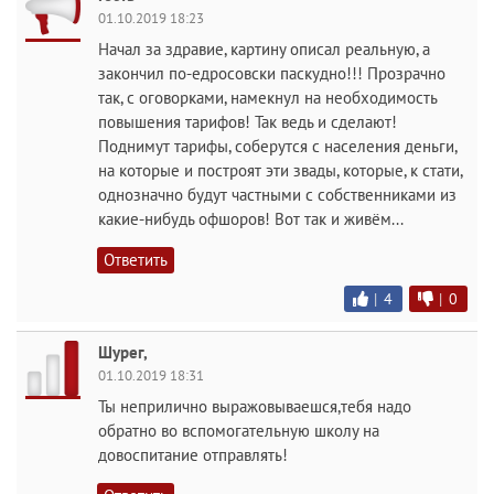
01.10.2019 18:23
Начал за здравие, картину описал реальную, а
закончил по-едросовски паскудно!!! Прозрачно
так, с оговорками, намекнул на необходимость
повышения тарифов! Так ведь и сделают!
Поднимут тарифы, соберутся с населения деньги,
на которые и построят эти звады, которые, к стати,
однозначно будут частными с собственниками из
какие-нибудь офшоров! Вот так и живём...
Ответить
|
4
|
0
Шурег,
01.10.2019 18:31
Ты неприлично выражовываешся,тебя надо
обратно во вспомогательную школу на
довоспитание отправлять!