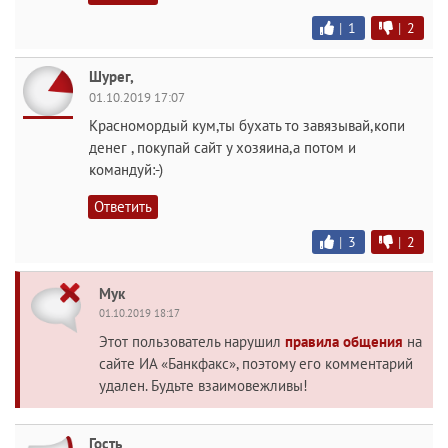
|
1
|
2
Шурег,
01.10.2019 17:07
Красномордый кум,ты бухать то завязывай,копи
денег , покупай сайт у хозяина,а потом и
командуй:-)
Ответить
|
3
|
2
Мук
01.10.2019 18:17
Этот пользователь нарушил
правила общения
на
сайте ИА «Банкфакс», поэтому его комментарий
удален. Будьте взаимовежливы!
Гость