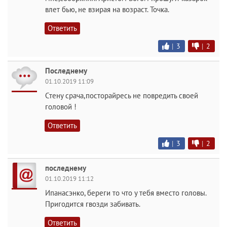
влет бью, не взирая на возраст. Точка.
Ответить
|
3
|
2
Последнему
01.10.2019 11:09
Стену срача,посторайресь не повредить своей
головой !
Ответить
|
3
|
2
последнему
01.10.2019 11:12
Ипанасэнко, береги то что у тебя вместо головы.
Пригодится гвозди забивать.
Ответить