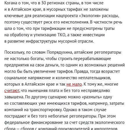
Когана о том
,
что в 30 регионах страны
,
в том числе
и в Алтайском крае
,
в мусорных тарифах не заложены
ключевые для реализации нацпроекта «Экология» расходы
,
поэтому существует риск его неисполнения. В частности речь
шла о том
,
что при тарификации не предусмотрены траты
на обработку и утилизацию ТКО
,
а также инвестиции
в развитие инфраструктуры мусорной отрасли.
Поскольку
,
по словам Попрядухина
,
алтайские регоператоры
не настолько богаты
,
чтобы строить перерабатывающие
предприятия на свои деньги
,
то одним из возможных решений
могло бы быть увеличение тарифов. Правда
,
тогда возрастет
социальное напряжение и количество неплательщиков
,
которых в Алтайском крае и так
не мало
. К тому же
,
многие
считают
, что нынешняя плата и без того несправедливо
завышена. По другому сценарию можно «размыть» одну
из составляющих уже имеющихся тарифов
,
например
,
затраты
компаний на транспортировку. Однако в таком случае
пострадают и без того небогатые регоператоры. При этом
федеральное финансирование за счет средств экологического
сбора — сборов с компаний-производителей и импортеров