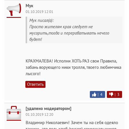
Мук
01.10.2019 12:01
Мук писал(а):
Просто жителям края следует не
мусорить,тогда и перерабатывать нечего
будет!
КРАХМАЛЕВА! Исполни ХОТЬ РАЗ свои Правила,
забань ворующего ники тролля, твоего любимчика
лысого!
Ответить
|
4
|
3
[удалено модератором]
01.10.2019 12:20
Владимир Николаевич! Зачем ты на себя одеяло
тащишь, это ведь хлеб (мусор) коммунальщиков.,