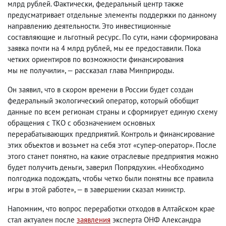
млрд рублей. Фактически
,
федеральный центр также
предусматривает отдельные элементы поддержки по данному
направлению деятельности. Это инвестиционные
составляющие и льготный ресурс. По сути
,
нами сформирована
заявка почти на 4 млрд рублей
,
мы ее предоставили. Пока
четких ориентиров по возможности финансирования
мы не получили», — рассказал глава Минприроды.
Он заявил
,
что в скором времени в России будет создан
федеральный экологический оператор
,
который обобщит
данные по всем регионам страны и сформирует единую схему
обращения с ТКО с обозначением основных
перерабатывающих предприятий. Контроль и финансирование
этих объектов и возьмет на себя этот «супер-оператор». После
этого станет понятно
,
на какие отраслевые предприятия можно
будет получить деньги
,
заверил Попрядухин. «Необходимо
полгодика подождать
,
чтобы четко были понятны все правила
игры в этой работе», — в завершении сказал министр.
Напомним
,
что вопрос переработки отходов в Алтайском крае
стал актуален после
заявления
эксперта ОНФ Александра