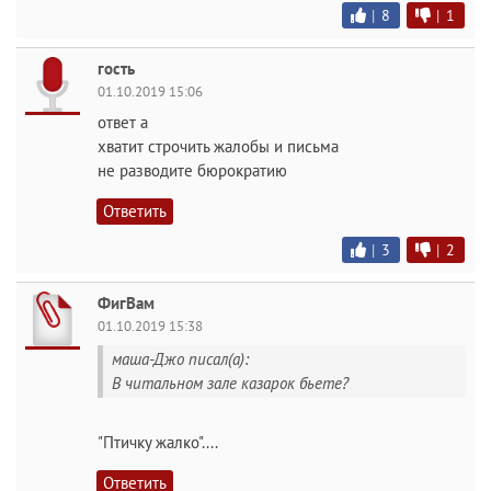
|
8
|
1
гость
01.10.2019 15:06
ответ а
хватит строчить жалобы и письма
не разводите бюрократию
Ответить
|
3
|
2
ФигВам
01.10.2019 15:38
маша-Джо писал(а):
В читальном зале казарок бьете?
"Птичку жалко"....
Ответить