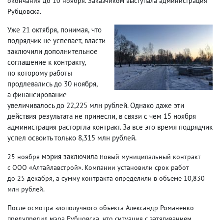
окончания до 10 ноября. Заказчиком выступала администрация
Рубцовска.
Уже 21 октября
,
понимая
,
что
подрядчик не успевает
,
власти
заключили дополнительное
соглашение к контракту
,
по которому работы
продлевались до 30 ноября
,
а финансирование
увеличивалось до 22,225 млн рублей. Однако даже эти
действия результата не принесли
,
в связи с чем 15 ноября
администрация расторгла контракт. За все это время подрядчик
успел освоить только 8,315 млн рублей.
мэрия заключила н
25 ноября
овый муниципальный контракт
с ООО «Алтайлавстрой»
. Компании установили срок работ
до 25 декабря
,
а сумму контракта определили в объеме 10,830
млн рублей.
После осмотра злополучного объекта Александр Романенко
предупредил мэра Рубцовска
,
что ситуация с затягиванием