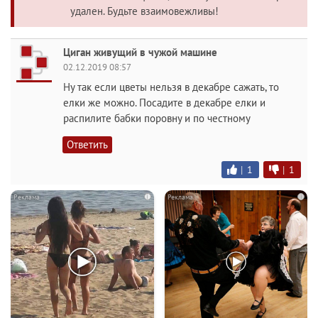
удален. Будьте взаимовежливы!
Циган живущий в чужой машине
02.12.2019 08:57
Ну так если цветы нельзя в декабре сажать, то
елки же можно. Посадите в декабре елки и
распилите бабки поровну и по честному
Ответить
|
1
|
1
i
i