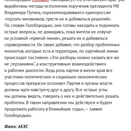
выработаны методы исполнения поручения президента РФ
Владимира Путина
,
порекомендовавшего единороссам
«терзать чиновников
,
трясти их и добиваться решений».
По словам Голобородько
,
они готовы находить и поднимать
острые вопросы
,
не дожидаясь
,
пока жители их озвучат
на условной «прямой линии», решать их и добиваться
справедливости. Он также добавил
,
что разбор проблемных
моментов
,
которые есть в территории
,
по партийной линии
происходит постоянно. «Эти разборы можно назвать все же
не „терзаниями“, а конструктивным взаимодействием
и рабочим диалогом. Ведь роль партии в жизни края все
участники политических и социально-экономических
процессов прекрасно осознают. Партия и органы власти
должны идти навстречу друг к другу. Все острые углы
мы должны видеть
,
говорить о них и действительно решать
проблемы. В таком направлении мы действуем и будем
продолжать работать в ближайшие годы», — заявил
Голобородько.
Фото: АКЗС