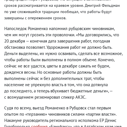
сроков рассматривается на краевом уровне. Дмитрий Фельдман
по уже сложившейся традиции пообещал
,
что работы будут
завершены с опережением сроков.
Напоследок Романенко напомнил рубцовским чиновникам
,
чем им могут грозить эти проволочки. «Мы договорились
,
что
20 декабря — конечная дата завершения работ
,
погодная
обстановка позволяет. Удорожания работ не должно быть.
Деньги выделены
,
их нужно осваивать
,
сделать все возможное
,
чтобы работы были выполнены в полном объеме. Конечно
,
сейчас не все удастся
,
цветы в декабре сажать не будем
,
дождемся весны. Но основные работы должны быть
выполнены сейчас и без дополнительных трат
,
чтобы
население не упрекнуло власть в том
,
что она дотянула
до последнего
,
а теперь вбухивает бюджетные деньги», —
с возмущением резюмировал спикер АКЗС.
Судя по всему
,
выезд Романенко в Рубцовск стал первым
опытом по «терзанию» чиновников силами «партии власти».
Накануне руководитель регионального исполкома ЕР Денис
Голобородько
сообщил
«Банкфаксу», что в Алтайском крае уже