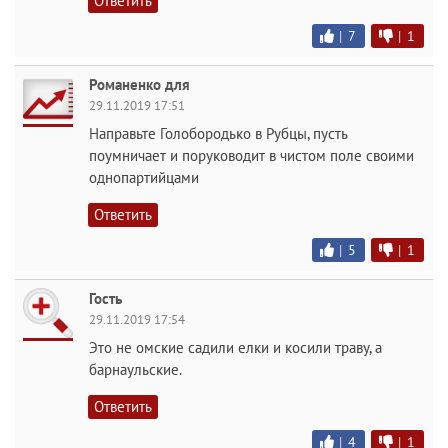
Ответить
|
7
|
1
Романенко для
29.11.2019 17:51
Направьте Голобородько в Рубцы, пусть
поумничает и поруководит в чистом поле своими
однопартийцами
Ответить
|
5
|
1
Гость
29.11.2019 17:54
Это не омские садили елки и косили траву, а
барнаульские.
Ответить
|
4
|
1