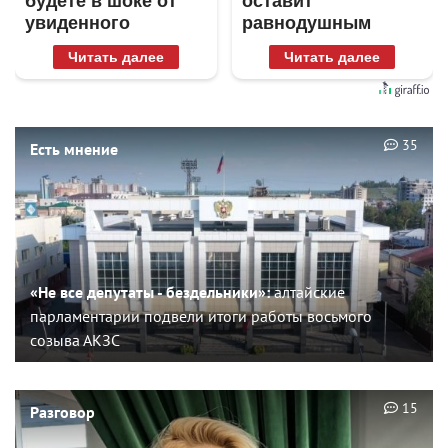
будете в шоке от
оставит
увиденного
равнодушным
Читать далее
Читать далее
35
Есть мнение
«Не все депутаты - бездельники»:
алтайские
парламентарии подвели итоги работы восьмого
созыва АКЗС
15
Разговор