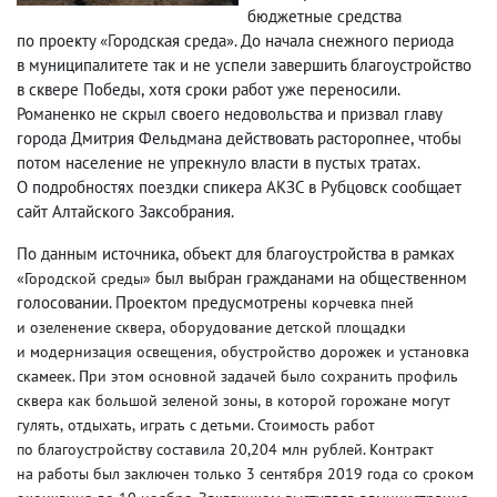
бюджетные средства
по проекту «Городская среда». До начала снежного периода
в муниципалитете так и не успели завершить благоустройство
в сквере Победы
,
хотя сроки работ уже переносили.
Романенко не скрыл своего недовольства и призвал главу
города Дмитрия Фельдмана действовать расторопнее
,
чтобы
потом население не упрекнуло власти в пустых тратах.
О подробностях поездки спикера АКЗС в Рубцовск сообщает
сайт Алтайского Заксобрания.
По данным источника
,
объект для благоустройства в рамках
был выбран гражданами на общественном
«Городской среды»
голосовании. Проектом предусмотрены
корчевка пней
и озеленение сквера
,
оборудование детской площадки
и модернизация освещения
,
обустройство дорожек и установка
скамеек. При этом основной задачей было сохранить профиль
сквера как большой зеленой зоны
,
в которой горожане могут
гулять
,
отдыхать
,
играть с детьми. Стоимость работ
по благоустройству составила 20,204 млн рублей. Контракт
на работы был заключен только 3 сентября 2019 года со сроком