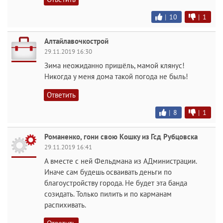
|
10
|
1
Алтайлавочкострой
29.11.2019 16:30
Зима неожиданно пришёль, мамой клянус!
Никогда у меня дома такой погода не быль!
Ответить
|
8
|
1
Романенко, гони свою Кошку из Гсд Рубцовска
29.11.2019 16:41
А вместе с ней Фельдмана из АДминистрации.
Иначе сам будешь осваивать деньги по
благоустройству города. Не будет эта банда
созидать. Только пилить и по карманам
распихивать.