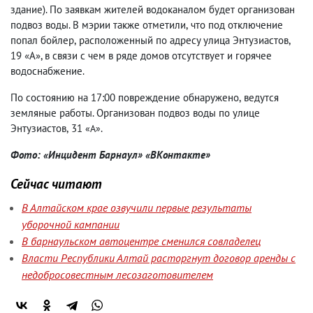
здание). По заявкам жителей водоканалом будет организован
подвоз воды. В мэрии также отметили
,
что под отключение
попал бойлер
,
расположенный по адресу улица Энтузиастов
,
19 «А», в связи с чем в ряде домов отсутствует и горячее
водоснабжение.
По состоянию на 17:00 повреждение обнаружено
,
ведутся
земляные работы. Организован подвоз воды по улице
Энтузиастов
,
31
.
«А»
Фото: «Инцидент Барнаул» «ВКонтакте»
Сейчас читают
В Алтайском крае озвучили первые результаты
уборочной кампании
В барнаульском автоцентре сменился совладелец
Власти Республики Алтай расторгнут договор аренды с
недобросовестным лесозаготовителем