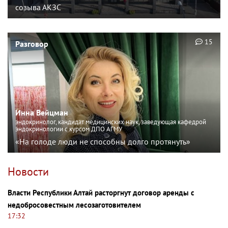
созыва АКЗС
15
Разговор
Инна Вейцман
эндокринолог, кандидат медицинских наук, заведующая кафедрой
эндокринологии с курсом ДПО АГМУ
«На голоде люди не способны долго протянуть»
Новости
Власти Республики Алтай расторгнут договор аренды с
недобросовестным лесозаготовителем
17:32