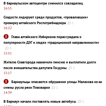
В барнаульском автоцентре сменился совладелец
16:55
Сладости лидируют среди продуктов, «проваливших»
проверку алтайского Роспотребнадзора
1
16:22
Глава алтайского Избиркома порассуждала о
популярности ДЭГ и людях «традиционной направленности»
5
15:51
Жителю Славгорода назначили пенсию и выплатили долги
после вмешательства депутата Госдумы
3
15:17
Барнаульцы опасаются обрушения улицы Малахова из-за
смены русла реки Пивоварки
1
14:39
В Барнаул начали поставлять новые автобусы
1