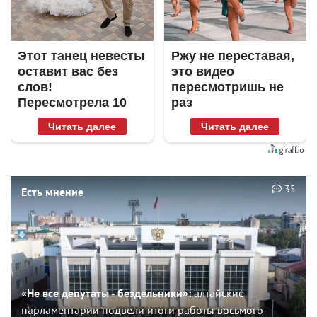
Этот танец невесты
Ржу не переставая,
оставит вас без
это видео
слов!
пересмотришь не
Пересмотрела 10
раз
раз
Читать далее
Читать далее
35
Есть мнение
«Не все депутаты - бездельники»:
алтайские
парламентарии подвели итоги работы восьмого