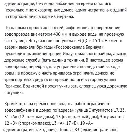
администрации
,
без водоснабжения на время остались
несколько многоквартирных домов
,
административных зданий
и спорткомплекс в парке Смертина.
По данным городских властей
,
информация о повреждении
водопровода диаметром 400 мм и выходе воды на проезжую
часть улицы Энтузиастов поступила в ЕДДС в 15:15. На место
аварии выехали бригады «Росводоканала Барнаул»,
руководитель администрации Индустриального района
,
а также
дорожные службы
(
пять единиц техники). В настоящее время
водопровод перекрыт
,
для устранения последствий выхода
воды на проезжую часть пришлось ограничить движение
транспортных средств по правой полосе в сторону улицы
Гергиева. Водителей просят учитывать сложившуюся дорожную
ситуацию.
Кроме того
,
на время производства работ ограничено
водоснабжение в домах по адресам: улица Энтузиастов 17
,
23
,
31 «А»
(
12-этажные дома), 13
(
пятиэтажный дом), Энтузиастов
12 «В»
(
спорткомплекс), 13 «А», 17 «Б», 19 «А»
(
административные здания), Попова
,
83
(
административное