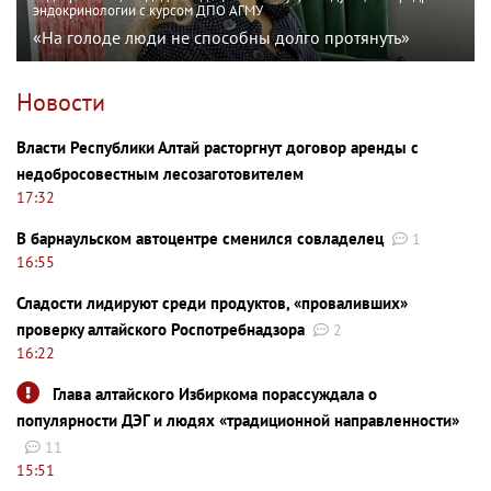
эндокринологии с курсом ДПО АГМУ
«На голоде люди не способны долго протянуть»
Новости
Власти Республики Алтай расторгнут договор аренды с
недобросовестным лесозаготовителем
17:32
В барнаульском автоцентре сменился совладелец
1
16:55
Сладости лидируют среди продуктов, «проваливших»
проверку алтайского Роспотребнадзора
2
16:22
Глава алтайского Избиркома порассуждала о
популярности ДЭГ и людях «традиционной направленности»
11
15:51