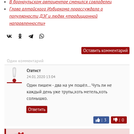
В барнаульском автоцентре сменился совладелец
Глава алтайского Избиркома порассуждала о
популярности ДЭГ и людях «традиционной
направленности»
Оставить комментарий
Один комментарий
Статист
24.01.2020 13:04
Один пишем - два на ум пошёл... Чуть ли не
каждый день уже трупы,хоть метель,хоть
солнышко.
Ответить
|
3
|
0