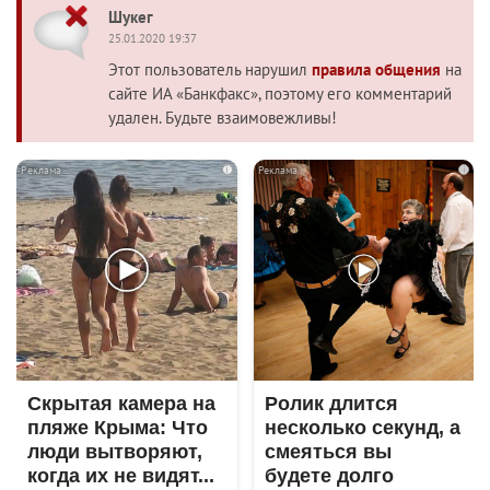
Шукег
25.01.2020 19:37
Этот пользователь нарушил
правила общения
на
сайте ИА «Банкфакс», поэтому его комментарий
удален. Будьте взаимовежливы!
i
i
Скрытая камера на
Ролик длится
пляже Крыма: Что
несколько секунд, а
люди вытворяют,
смеяться вы
когда их не видят...
будете долго