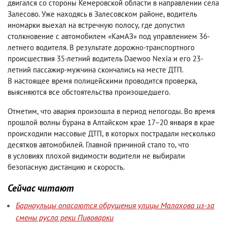
двигался со стороны Кемеровской области в направлении села
Залесово. Уже находясь в Залесовском районе
,
водитель
иномарки выехал на встречную полосу
,
где допустил
столкновение с автомобилем «КамАЗ» под управлением 36-
летнего водителя. В результате дорожно-транспортного
происшествия 35-летний водитель Daewoo Nexia и его 23-
летний пассажир-мужчина скончались на месте ДТП.
В настоящее время полицейскими проводится проверка
,
выясняются все обстоятельства произошедшего.
Отметим
,
что авария произошла в период непогоды. Во время
прошлой волны бурана в Алтайском крае 17−20 января в крае
происходили массовые ДТП
,
в которых пострадали несколько
десятков автомобилей. Главной причиной стало то
,
что
в условиях плохой видимости водители не выбирали
безопасную дистанцию и скорость.
Сейчас читают
Барнаульцы опасаются обрушения улицы Малахова из-за
смены русла реки Пивоварки