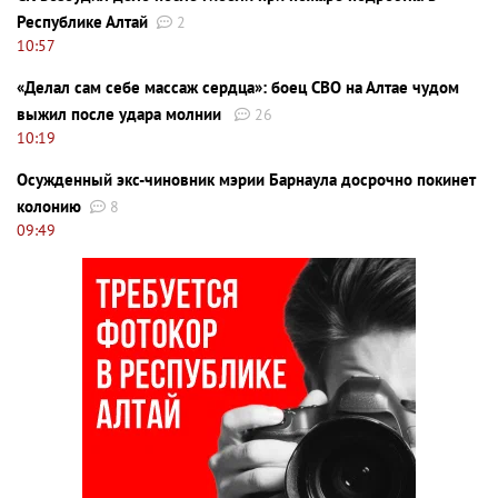
Республике Алтай
2
10:57
«Делал сам себе массаж сердца»: боец СВО на Алтае чудом
выжил после удара молнии
26
10:19
Осужденный экс-чиновник мэрии Барнаула досрочно покинет
колонию
8
09:49