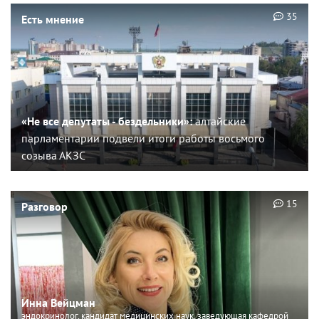
35
Есть мнение
«Не все депутаты - бездельники»:
алтайские
парламентарии подвели итоги работы восьмого
созыва АКЗС
15
Разговор
Инна Вейцман
эндокринолог, кандидат медицинских наук, заведующая кафедрой