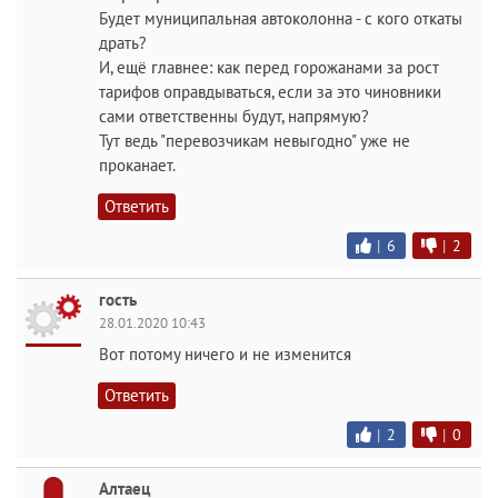
Будет муниципальная автоколонна - с кого откаты
драть?
И, ещё главнее: как перед горожанами за рост
тарифов оправдываться, если за это чиновники
сами ответственны будут, напрямую?
Тут ведь "перевозчикам невыгодно" уже не
проканает.
Ответить
|
6
|
2
гость
28.01.2020 10:43
Вот потому ничего и не изменится
Ответить
|
2
|
0
Алтаец