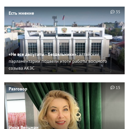
35
Есть мнение
«Не все депутаты - бездельники»:
алтайские
парламентарии подвели итоги работы восьмого
созыва АКЗС
15
Разговор
Инна Вейцман