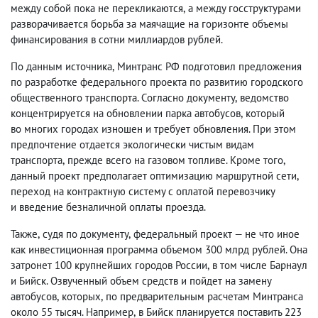
между собой пока не перекликаются
,
а между госструктурами
разворачивается борьба за маячащие на горизонте объемы
финансирования в сотни миллиардов рублей.
По данным источника
,
Минтранс РФ подготовил предложения
по разработке федерального проекта по развитию городского
общественного транспорта. Согласно документу
,
ведомство
концентрируется на обновлении парка автобусов
,
который
во многих городах изношен и требует обновления. При этом
предпочтение отдается экологически чистым видам
транспорта
,
прежде всего на газовом топливе. Кроме того
,
данный проект предполагает оптимизацию маршрутной сети
,
переход на контрактную систему с оплатой перевозчику
и введение безналичной оплаты проезда.
Также
,
судя по документу
,
федеральный проект — не что иное
как инвестиционная программа объемом 300 млрд рублей. Она
затронет 100 крупнейших городов России
,
в том числе Барнаул
и Бийск. Озвученный объем средств и пойдет на замену
автобусов
,
которых
,
по предварительным расчетам Минтранса
около 55 тысяч. Например
,
в Бийск планируется поставить 223