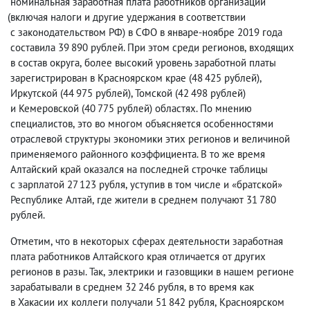
номинальная заработная плата работников организаций
(
включая налоги и другие удержания в соответствии
с законодательством РФ) в СФО в январе-ноябре 2019 года
составила 39 890 рублей. При этом среди регионов
,
входящих
в состав округа
,
более высокий уровень заработной платы
зарегистрирован в Красноярском крае
(
48 425 рублей),
Иркутской
(
44 975 рублей), Томской
(
42 498 рублей)
и Кемеровской
(
40 775 рублей) областях. По мнению
специалистов
,
это во многом объясняется особенностями
отраслевой структуры экономики этих регионов и величиной
применяемого районного коэффициента. В то же время
Алтайский край оказался на последней строчке таблицы
с зарплатой 27 123 рубля
,
уступив в том числе и «братской»
Республике Алтай
,
где жители в среднем получают 31 780
рублей.
Отметим
,
что в некоторых сферах деятельности заработная
плата работников Алтайского края отличается от других
регионов в разы. Так
,
электрики и газовщики в нашем регионе
зарабатывали в среднем 32 246 рубля
,
в то время как
в Хакасии их коллеги получали 51 842 рубля
,
Красноярском