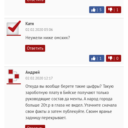
|
5
|
1
Катя
02.02.2020 03:06
Неужели ниже омских?
Ответить
|
1
|
0
Андрей
02.02.2020 12:17
Откуда вы вообще берете такие цыфры? Такую
зароботную плату в Бийске получают только
руководящие состав да менты. А народ города
больше 20т.р в глаза не видел. Утачните сначала
свои факты а затем публекуйте. Своим вранье
задницу перекрывает.