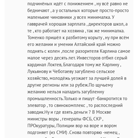
подчинёных идёт с понижением , ну всё равно не
бедничают , а у остальных которые просто-просто
маленькие чиновники ,у всех минималка. У
гавврачей хорошая зарплата , директоров школ, а
те , кто работает на хозяина , так же минималка.
Томенко пришёл к разбитому корыту , ну при всём
его желании и умении Алтайский край можно
поднять с колен ,после разорителя Карлина самое
малое через десять лет. Инвесторов отбил серый
кардинал Локтев, Благодаря тому же Карлину ,
Лукьянову и Чеботаеву загублено сельское
хозяйство, молодёжь уезжает за лучшей долей в
другие регионы или за рубеж.По щучьему
желанию нельзя наладить загубленну
промышленность.Только и пишут -банкротится то
элеватор , то свинокомплекс , то распоследний
заводик.Ну и где взять деньги ? В Москве
министры воры , генералы ФСБ, СКР ,
ПРОкуратуры, Полиции вор на воре и вором
подгоняет (из СМИ) .Снова повторяю -немец ,