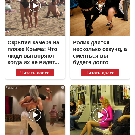
Скрытая камера на
Ролик длится
пляже Крыма: Что
несколько секунд, а
люди вытворяют,
смеяться вы
когда их не видят...
будете долго
Читать далее
Читать далее
i
i