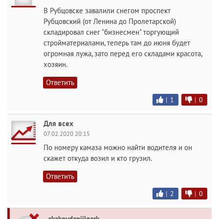
В Рубцовске завалили снегом проспект
Рубцовский (от Ленина до Пролетарской)
складировал снег "бизнесмен" торгующий
стройматериалами, теперь там до июня будет
огромная лужа, зато перед его складами красота,
хозяин.
Ответить
|
1
|
0
Для всех
07.02.2020 20:15
По номеру камаза можно найти водителя и он
скажет откуда возил и кто грузил.
Ответить
|
2
|
0
skakovdaniilqark