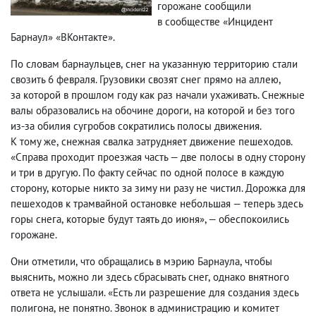
горожане сообщили
в сообществе «Инцидент
Барнаул» «ВКонтакте».
По словам барнаульцев
,
снег на указанную территорию стали
свозить 6 февраля. Грузовики свозят снег прямо на аллею
,
за которой в прошлом году как раз начали ухаживать. Снежные
валы образовались на обочине дороги
,
на которой и без того
из-за обилия сугробов сократились полосы движения.
К тому же
,
снежная свалка затрудняет движение пешеходов.
«Справа проходит проезжая часть — две полосы в одну сторону
и три в другую. По факту сейчас по одной полосе в каждую
сторону
,
которые никто за зиму ни разу не чистил. Дорожка для
пешеходов к трамвайной остановке небольшая — теперь здесь
горы снега
,
которые будут таять до июня», — обеспокоились
горожане.
Они отметили
,
что обращались в мэрию Барнаула
,
чтобы
выяснить
,
можно ли здесь сбрасывать снег
,
однако внятного
ответа не услышали. «Есть ли разрешение для создания здесь
полигона
,
не понятно. Звонок в администрацию и комитет