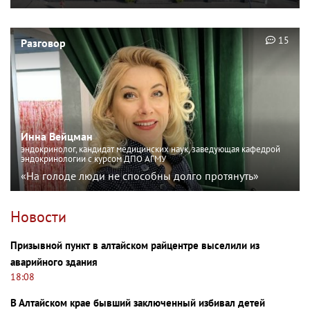
15
Разговор
Инна Вейцман
эндокринолог, кандидат медицинских наук, заведующая кафедрой
эндокринологии с курсом ДПО АГМУ
«На голоде люди не способны долго протянуть»
Новости
Призывной пункт в алтайском райцентре выселили из
аварийного здания
18:08
В Алтайском крае бывший заключенный избивал детей