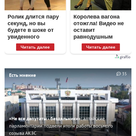
Ролик длится пару
Королева вагона
секунд, но вы
отожгла! Видео не
будете в шоке от
оставит
увиденного
равнодушным
Читать далее
Читать далее
35
Есть мнение
«Не все депутаты - бездельники»:
алтайские
парламентарии подвели итоги работы восьмого
созыва АКЗС