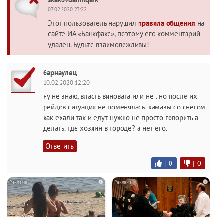
07.02.2020 23:22
Этот пользователь нарушил
правила общения
на
сайте ИА «Банкфакс», поэтому его комментарий
удален. Будьте взаимовежливы!
барнаулец
10.02.2020 12:20
ну не знаю, власть виновата или нет. но после их
рейдов ситуация не поменялась. камазы со снегом
как ехали так и едут. нужно не просто говорить а
делать. где хозяин в городе? а нет его.
Ответить
|
0
|
0
i
i