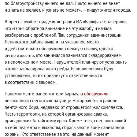
по благоустройству ничего не дал. Никто ничего не знает
и знать не желает
,
и узнать не может», — пишут жители города.
В пресс-службе горадминистрации ИА «Банкфакс» заверили
,
что мэрия обратила внимание на эту жалобу и начала
разбираться с проблемой. Так
,
сотрудники администрации
Ленинского района вышли на указанное место
и действительно обнаружили снежную свалку
,
однако
кто занимался занимался складированием
им не известно
,
в неположенном месте. Нарушителей планируют установить
в ходе запланированного рейда. Если виновники будут
установлены
,
то их привлекут к ответственности
в соответствии с законом.
Напомним
,
что ранее жители Барнаула
обнаружили
незаконный снегоотвал на улице Нагорная 6-я в районе
ленточного бора
,
недалеко от строящегося жилкомплекса.
Часть территории
,
на которой организована свалка
,
принадлежит Алтайскому краю. Кроме того
,
снег
,
впитавший
в себя реагенты и выхлопы
,
сбрасывают в зоне санитарной
охраны. Кто ответственен за это
,
на данный момент