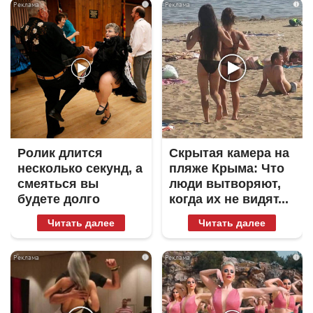
i
i
Ролик длится
Скрытая камера на
несколько секунд, а
пляже Крыма: Что
смеяться вы
люди вытворяют,
будете долго
когда их не видят...
Читать далее
Читать далее
i
i