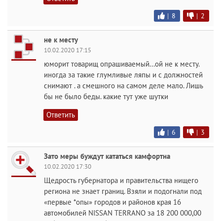
|
8
|
2
не к месту
10.02.2020 17:15
юморит товарищ опрашиваемый...ой не к месту.
иногда за такие глумливые ляпы и с должностей
снимают . а смешного на самом деле мало. Лишь
бы не было беды. какие тут уже шутки
Ответить
|
6
|
3
Зато меры буждут кататься камфортна
10.02.2020 17:30
Щедрость губернатора и правительства нищего
региона не знает границ. Взяли и подогнали под
«первые *опы» городов и районов края 16
автомобилей NISSAN TERRANO за 18 200 000,00