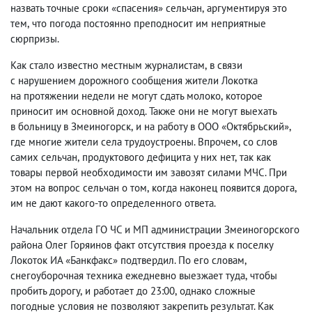
назвать точные сроки «спасения» сельчан
,
аргументируя это
тем
,
что погода постоянно преподносит им неприятные
сюрпризы.
Как стало известно местным журналистам
,
в связи
с нарушением дорожного сообщения жители Локотка
на протяжении недели не могут сдать молоко
,
которое
приносит им основной доход. Также они не могут выехать
в больницу в Змеиногорск
,
и на работу в ООО «Октябрьский»,
где многие жители села трудоустроены. Впрочем
,
со слов
самих сельчан
,
продуктового дефицита у них нет
,
так как
товары первой необходимости им завозят силами МЧС. При
этом на вопрос сельчан о том
,
когда наконец появится дорога
,
им не дают какого-то определенного ответа.
Начальник отдела ГО ЧС и МП администрации Змеиногорского
района Олег Горяинов факт отсутствия проезда к поселку
Локоток ИА «Банкфакс» подтвердил. По его словам
,
снегоуборочная техника ежедневно выезжает туда
,
чтобы
пробить дорогу
,
и работает до 23:00
,
однако сложные
погодные условия не позволяют закрепить результат. Как