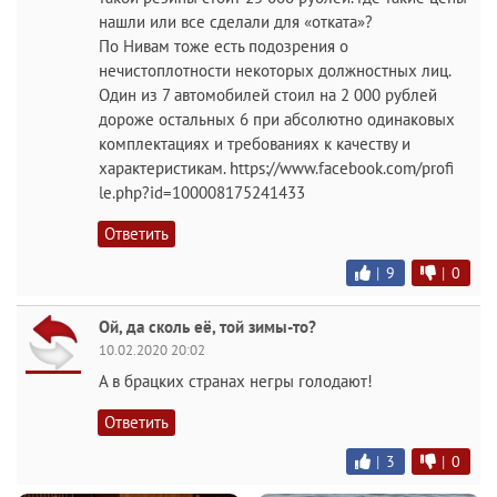
нашли или все сделали для «отката»?
По Нивам тоже есть подозрения о
нечистоплотности некоторых должностных лиц.
Один из 7 автомобилей стоил на 2 000 рублей
дороже остальных 6 при абсолютно одинаковых
комплектациях и требованиях к качеству и
характеристикам. https://www.facebook.com/profi
le.php?id=100008175241433
Ответить
|
9
|
0
Ой, да сколь её, той зимы-то?
10.02.2020 20:02
А в брацких странах негры голодают!
Ответить
|
3
|
0