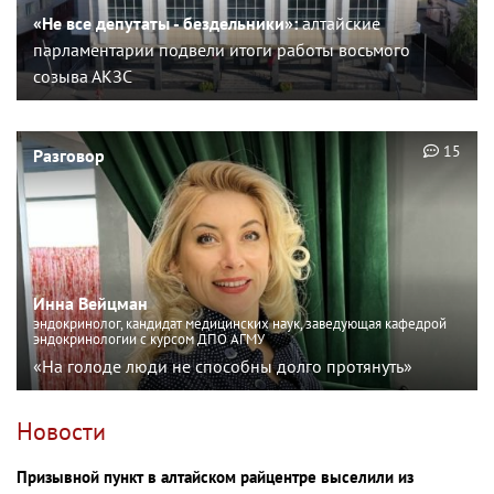
«Не все депутаты - бездельники»:
алтайские
парламентарии подвели итоги работы восьмого
созыва АКЗС
15
Разговор
Инна Вейцман
эндокринолог, кандидат медицинских наук, заведующая кафедрой
эндокринологии с курсом ДПО АГМУ
«На голоде люди не способны долго протянуть»
Новости
Призывной пункт в алтайском райцентре выселили из