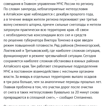
совещания в Главном управлении МЧС России по региону.
По словам зампреда
,
неблагоприятные метеоусловия
в Алтайском крае наблюдаются с декабря прошлого года
,
а в течение января жители региона переживают уже третью
волну снежного шторма
,
причем сильные снегопады и метели
затронули практически всю территорию края. «В связи
с необходимостью консолидации всех сил и средств
по решению губернатора Виктора Томенко в крае введен
режим повышенной готовности. Ряд районов
(
Змеиногорский
,
Локтевский и Третьяковский), где наиболее сложная ситуация
,
функционируют в режиме чрезвычайной ситуации. Сегодня
сохраняется наиболее сложная обстановка в южных районах
Алтайского края. Там работают специальные подразделения
МЧС в постоянном взаимодействии с местными органами
власти. За январь в отдельных территориях выпало осадков
в три раза больше
,
чем за аналогичные периоды прошлых лет.
Главная проблема в том
,
что участки дорог после очистки
от снега в таких метеоусловиях буквально за 20 минут снова
превращаются в сплошной снег», — сообщил Степаненко.