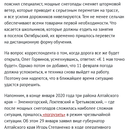
пояснил специалист
,
мощные снегопады сменяет штормовой
ветер
,
которые приводит к серьезным переметам на трассе
,
и все усилия дорожников нивелируются. Тем не менее сельчан
обеспечивают всеми товарами первой необходимости. Что
касается школьников
,
которые должны ездить на занятия
в поселок Октябрьский
,
их временно пришлось перевести
на дистанционную форму обучения.
На вопрос корреспондента о том
,
когда дорога все же будет
открыта
,
Олег Горяинов
,
усмехнувшись
,
ответил: «К 1 мая точно
будет». Однако потом он добавил
,
что 11 февраля погода
должна успокоиться
,
и техника снова выйдет на работу.
Поэтому они надеются
,
что в ближайшее время ситуацию
удастся разрешить.
Напомним
,
в конце января 2020 года три района Алтайского
края — Змеиногорский
,
Локтевский и Третьяковский, — где
после мощных снегопадов сложилась наиболее сложная
ситуация
,
пришлось
«погрузить»
в режим чрезвычайной
ситуации. Об этом 29 января заявил вице-губернатор
Алтайского края Игорь Степаненко в ходе оперативного