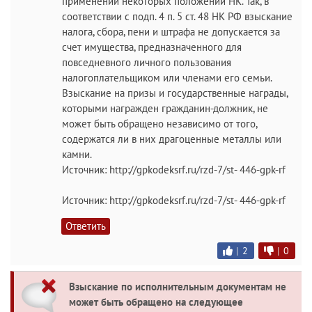
применении некоторых положений НК. Так, в
соответствии с подп. 4 п. 5 ст. 48 НК РФ взыскание
налога, сбора, пени и штрафа не допускается за
счет имущества, предназначенного для
повседневного личного пользования
налогоплательщиком или членами его семьи.
Взыскание на призы и государственные награды,
которыми награжден гражданин-должник, не
может быть обращено независимо от того,
содержатся ли в них драгоценные металлы или
камни.
Источник: http://gpkodeksrf.ru/rzd-7/st- 446-gpk-rf
Источник: http://gpkodeksrf.ru/rzd-7/st- 446-gpk-rf
Ответить
|
2
|
0
Взыскание по исполнительным документам не
может быть обращено на следующее