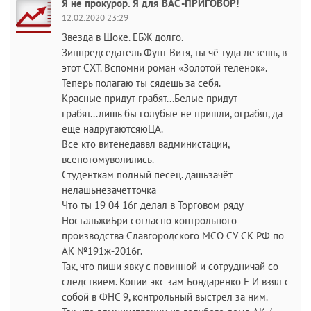
Я не прокурор. Я для ВАС -ПРИГОВОР!
12.02.2020 23:29
Звезда в Шоке. ЕБЖ долго.
Зицпредседатель Фунт Витя, ты чё туда лезешь, в
этот СХТ. Вспомни роман «Золотой телёнок».
Теперь полагаю ты сядешь за себя.
Красные придут грабят...Белые придут
грабят...лишь бы голубые не пришли, ограбят, да
ещё надругаютсяюЦА.
Все кто витенедаввл вадминистации,
всепотомуволились.
Студенткам полный песец. дашьзачёт
нелашьнезачётточка
Что ты 19 04 16г делал в Торговом ряду
НостальжиБри согласно контрольного
производства Славгородского МСО СУ СК РФ по
АК №191ж-2016г.
Так, что пиши явку с повинной и сотрудничай со
следствием. Копии экс зам Бондаренко Е И взял с
собой в ФНС 9, контрольный выстрел за ним.