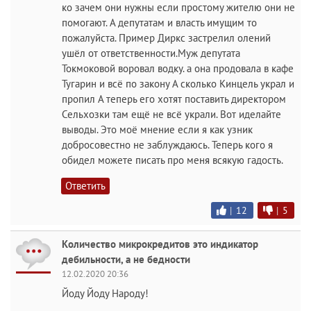
ко зачем они нужны если простому жителю они не
помогают. А депутатам и власть имущим то
пожалуйста. Пример Диркс застрелил олений
ушёл от ответственности.Муж депутата
Токмоковой воровал водку. а она продовала в кафе
Тугарин и всё по закону А сколько Кинцель украл и
пропил А теперь его хотят поставить директором
Сельхозки там ещё не всё украли. Вот иделайте
выводы. Это моё мнение если я как узник
добросовестно не заблуждаюсь. Теперь кого я
обидел можете писать про меня всякую гадость.
Ответить
|
12
|
5
Количество микрокредитов это индикатор
дебильности, а не бедности
12.02.2020 20:36
Йоду Йоду Народу!