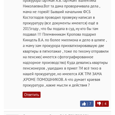
прокурора Гартман А.В. Гартмант Валентина
Николаевна.Вот та дама проворачивала дела ,
мама не горюй! Бывший начальник ФСБ
Костогладов проводил проверку написал в
прокуратуру (все документы имеются) ещё в
2015году , что бы подала в суд, ну кто бы там
подавал !!! Племянникам Кропова подарил
Кинцель В.А. по более миллиона и дело в шляпе ,
а маму зам прокурора прихватизировавшую две
квартиры в пятиэтажке , тоже по тихому отправили
на пенсию( имеется сфотографированное
надзорное производство) Куда девались квартиры
пенсионеров , ушедших в приют ?И всё тихо в
нашей прокуратуре, но имеются АЖ ТРИ ЗАМА
,КРОМЕ ПОМОШНИКОВ. А что думает краевая
прокуратура , какие мысли и действия ?
Ответить
|
7
|
4