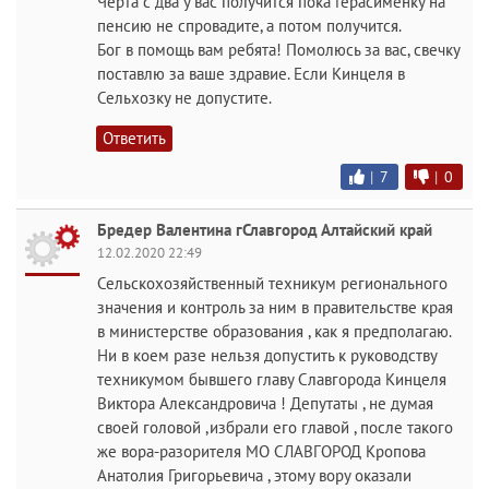
Чёрта с два у вас получится пока Герасименку на
пенсию не спровадите, а потом получится.
Бог в помощь вам ребята! Помолюсь за вас, свечку
поставлю за ваше здравие. Если Кинцеля в
Сельхозку не допустите.
Ответить
|
7
|
0
Бредер Валентина гСлавгород Алтайский край
12.02.2020 22:49
Сельскохозяйственный техникум регионального
значения и контроль за ним в правительстве края
в министерстве образования , как я предполагаю.
Ни в коем разе нельзя допустить к руководству
техникумом бывшего главу Славгорода Кинцеля
Виктора Александровича ! Депутаты , не думая
своей головой ,избрали его главой , после такого
же вора-разорителя МО СЛАВГОРОД Кропова
Анатолия Григорьевича , этому вору оказали