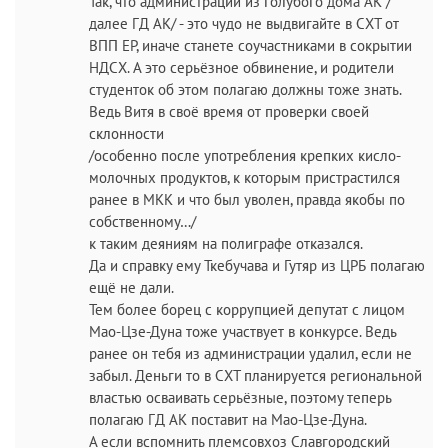
Так, что администрации из голубого дома АК /
далее ГД АК/ - это чудо не выдвигайте в СХТ от
ВПП ЕР, иначе станете соучастниками в сокрытии
НДСХ. А это серьёзное обвинение, и родители
студенток об этом полагаю должны тоже знать.
Ведь Витя в своё время от проверки своей
склонности
/особенно после употребления крепких кисло-
молочных продуктов, к которым пристрастился
ранее в МКК и что был уволен, правда якобы по
собственному…/
к таким деяниям на полиграфе отказался.
Да и справку ему Ткебучава и Гутяр из ЦРБ полагаю
ещё не дали.
Тем более борец с коррупцией депутат с лицом
Мао-Цзе-Дуна тоже участвует в конкурсе. Ведь
ранее он тебя из администрации удалил, если не
забыл. Деньги то в СХТ планируется региональной
властью осваивать серьёзные, поэтому теперь
полагаю ГД АК поставит на Мао-Цзе-Дуна.
А если вспомнить племсовхоз Славгородский