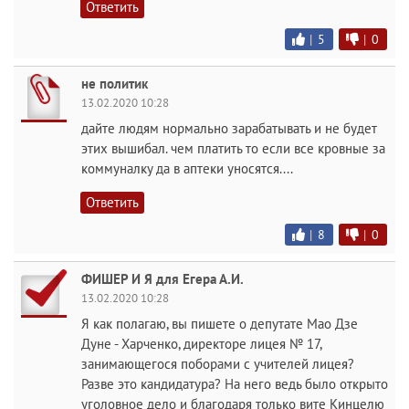
Ответить
|
5
|
0
не политик
13.02.2020 10:28
дайте людям нормально зарабатывать и не будет
этих вышибал. чем платить то если все кровные за
коммуналку да в аптеки уносятся....
Ответить
|
8
|
0
ФИШЕР И Я для Егера А.И.
13.02.2020 10:28
Я как полагаю, вы пишете о депутате Мао Дзе
Дуне - Харченко, директоре лицея № 17,
занимающегося поборами с учителей лицея?
Разве это кандидатура? На него ведь было открыто
уголовное дело и благодаря только вите Кинцелю