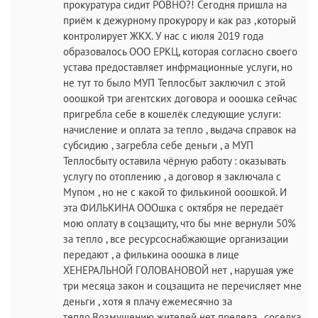
прокуратура сидит РОВНО?! Сегодня пришла на
приём к дежурному прокурору и как раз ,который
контролирует ЖКХ. У нас с июля 2019 года
образовалось ООО ЕРКЦ, которая согласно своего
устава предоставляет инфрмационные услуги, но
не тут то было МУП Теплосбыт заключил с этой
ооошкой три агентских договора и ооошка сейчас
пригребла себе в кошелёк следующие услуги:
начисление и оплата за тепло , выдача справок на
субсидию , загребла себе деньги , а МУП
Теплосбыту оставила чёрную работу : оказывать
услугу по отоплению , а договор я заключала с
Мупом , но не с какой то филькиной ооошкой. И
эта ФИЛЬКИНА ОООшка с октября не передаёт
мою оплату в соцзащиту, что бы мне вернули 50%
за тепло , все ресурсоснабжающие организации
передают , а филькина ооошка в лице
ХЕНЕРАЛЬНОЙ ГОЛОВАНОВОЙ нет , нарушая уже
три месяца закон и соцзащита не перечисляет мне
деньги , хотя я плачу ежемесячно за
тепло.Возмущению жителей нет предела , соседка