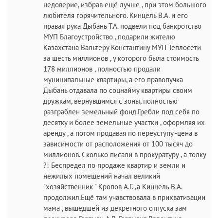
недоверие, избрав ещё лучше , при этом большого
любителя горячительного. Кинцель В.А. и его
правая рука Дыбань Т.А. подвели под банкротство
МУП Благоустройство , подарили жителю
Казахстана Вальтеру Константину МУП Теплосети
за шесть миллионов , у которого была стоимость
178 миллионов , полностью продали
муниципальные квартиры, а его правопучка
Дыбань отдавала по соцнайму квартиры своим
дружкам, вернувшимся с зоны, полностью
разграблен земельный фонд.Гребли под себя по
десятку и более земельные участки , оформляя их
аренду , а потом продавая по переуступу -цена в
зависимости от расположения от 100 тысяч до
миллионов. Сколько писали в прокуратуру , а толку
?! Беспредел по продаже квартир и земли и
нежилых помещений начал великий
"хозяйственник " Кропов А.Г. ,а Кинцель В.А.
продолжил.Ещё там учавствовала в прихватизации
мама , вышедшей из декретного отпуска зам