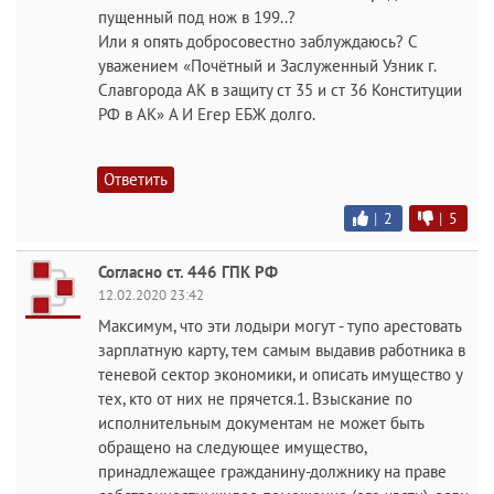
пущенный под нож в 199..?
Или я опять добросовестно заблуждаюсь? С
уважением «Почётный и Заслуженный Узник г.
Славгорода АК в защиту ст 35 и ст 36 Конституции
РФ в АК» А И Егер ЕБЖ долго.
Ответить
|
2
|
5
Согласно ст. 446 ГПК РФ
12.02.2020 23:42
Максимум, что эти лодыри могут - тупо арестовать
зарплатную карту, тем самым выдавив работника в
теневой сектор экономики, и описать имущество у
тех, кто от них не прячется.1. Взыскание по
исполнительным документам не может быть
обращено на следующее имущество,
принадлежащее гражданину-должнику на праве