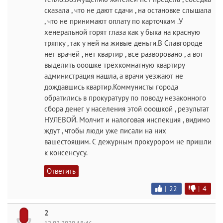
сказала , что не дают сдачи , на остановке слышала
, что не принимают оплату по карточкам .У
хенеральной горят глаза как у быка на красную
тряпку , так у ней на живые деньги.В Славгороде
нет врачей , нет квартир , всё разворовано , а вот
выделить ооошке трёхкомнатную квартиру
администрация нашла, а врачи уезжают не
дождавшись квартир.Коммунисты города
обратились в прокуратуру по поводу незаконного
сбора денег у населения этой ооошкой , результат
НУЛЕВОЙ. Молчит и налоговая инспекция , видимо
ждут , чтобы люди уже писали на них
вашестоящим. С дежурным прокурором не пришли
к консенсусу.
Ответить
|
22
|
4
2