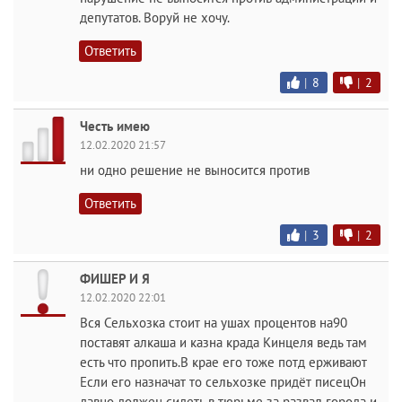
депутатов. Воруй не хочу.
Ответить
|
8
|
2
Честь имею
12.02.2020 21:57
ни одно решение не выносится против
Ответить
|
3
|
2
ФИШЕР И Я
12.02.2020 22:01
Вся Сельхозка стоит на ушах процентов на90
поставят алкаша и казна крада Кинцеля ведь там
есть что пропить.В крае его тоже потд ерживают
Если его назначат то сельхозке придёт писецОн
давно должен сидеть в тюрьме за развал города и