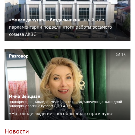
«Не все депутаты - бездельники»:
алтайские
парламентарии подвели итоги работы восьмого
созыва АКЗС
15
Разговор
Инна Вейцман
эндокринолог, кандидат медицинских наук, заведующая кафедрой
эндокринологии с курсом ДПО АГМУ
«На голоде люди не способны долго протянуть»
Новости