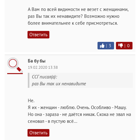
А Вам по всей видимости не везет с женщинами,
раз Вы так их ненавидите? Возможно нужно
более внимательнее к себе присмотреться.
Ответить
|
3
|
0
Ба бу бы
19.02.2020 13:38
ССГ писал(а):
раз Вы так их ненавидите
Не.
Я их - женщин - люблю. Очень. Особливо - Машу.
Но она - зараза - не даётся никак. Скока не звал на
сеновал - в пустую всё...
Ответить