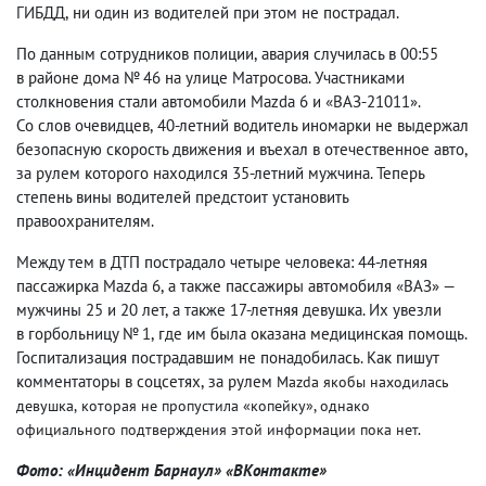
ГИБДД
,
ни один из водителей при этом не пострадал.
По данным сотрудников полиции
,
авария случилась в 00:55
в районе дома № 46 на улице Матросова. Участниками
столкновения стали автомобили Mazda 6 и «ВАЗ-21011».
Со слов очевидцев
,
40-летний водитель иномарки не выдержал
безопасную скорость движения и въехал в отечественное авто
,
за рулем которого находился 35-летний мужчина. Теперь
степень вины водителей предстоит установить
правоохранителям.
Между тем в ДТП пострадало четыре человека: 44-летняя
пассажирка Mazda 6
,
а также пассажиры автомобиля «ВАЗ» —
мужчины 25 и 20 лет
,
а также 17-летняя девушка. Их увезли
в горбольницу № 1
,
где им была оказана медицинская помощь.
Госпитализация пострадавшим не понадобилась. Как пишут
комментаторы в соцсетях
,
за рулем
Mazda якобы находилась
девушка
,
которая не пропустила «копейку», однако
официального подтверждения этой информации пока нет.
Фото: «Инцидент Барнаул» «ВКонтакте»