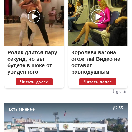
Ролик длится пару
Королева вагона
секунд, но вы
отожгла! Видео не
будете в шоке от
оставит
увиденного
равнодушным
Читать далее
Читать далее
35
Есть мнение