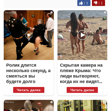
|
1
|
1
i
i
Ролик длится
Скрытая камера на
несколько секунд, а
пляже Крыма: Что
смеяться вы
люди вытворяют,
будете долго
когда их не видят...
Читать далее
Читать далее
i
i