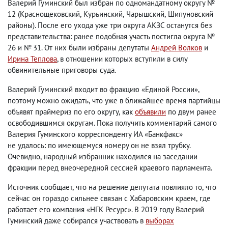
Валерий Гуминский был избран по одномандатному округу №
12
(
Краснощековский
,
Курьинский
,
Чарышский
,
Шипуновский
районы). После его ухода уже три округа АКЗС останутся без
представительства: ранее подобная участь постигла округа №
26 и № 31. От них были избраны депутаты
Андрей Волков
и
Ирина Теплова
, в отношении которых вступили в силу
обвинительные приговоры суда.
Валерий Гуминский входит во фракцию «Единой России»,
поэтому можно ожидать
,
что уже в ближайшее время партийцы
объявят праймериз по его округу
,
как
объявили
по двум ранее
освободившимся округам. Пока получить комментарий самого
Валерия Гуминского корреспонденту ИА «Банкфакс»
не удалось: по имеющемуся номеру он не взял трубку.
Очевидно
,
народный избранник находился на заседании
фракции перед внеочередной сессией краевого парламента.
Источник сообщает
,
что на решение депутата повлияло то
,
что
сейчас он гораздо сильнее связан с Хабаровским краем
,
где
работает его компания «НГК Ресурс». В 2019 году Валерий
Гуминский даже собирался участвовать в
выборах