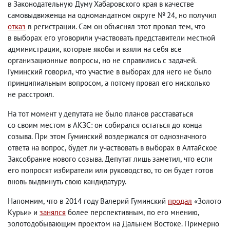
в Законодательную Думу Хабаровского края в качестве
самовыдвиженца на одномандатном округе № 24
,
но получил
отказ
в регистрации. Сам он объяснял этот провал тем
,
что
в выборах его уговорили участвовать представители местной
администрации
,
которые якобы и взяли на себя все
организационные вопросы
,
но не справились с задачей.
Гуминский говорил
,
что участие в выборах для него не было
принципиальным вопросом
,
а потому провал его нисколько
не расстроил.
На тот момент у депутата не было планов расставаться
со своим местом в АКЗС: он собирался остаться до конца
созыва. При этом Гуминский воздержался от однозначного
ответа на вопрос
,
будет ли участвовать в выборах в Алтайское
Заксобрание нового созыва. Депутат лишь заметил
,
что если
его попросят избиратели или руководство
,
то он будет готов
вновь выдвинуть свою кандидатуру.
Напомним
,
что в 2014 году Валерий Гуминский
продал
«Золото
Курьи» и
занялся
более перспективным
,
по его мнению
,
золотодобывающим проектом на Дальнем Востоке. Примерно