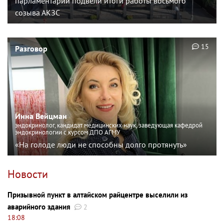
парламентарии подвели итоги работы восьмого
созыва АКЗС
15
Разговор
Инна Вейцман
эндокринолог, кандидат медицинских наук, заведующая кафедрой
эндокринологии с курсом ДПО АГМУ
«На голоде люди не способны долго протянуть»
Новости
Призывной пункт в алтайском райцентре выселили из
аварийного здания
2
18:08