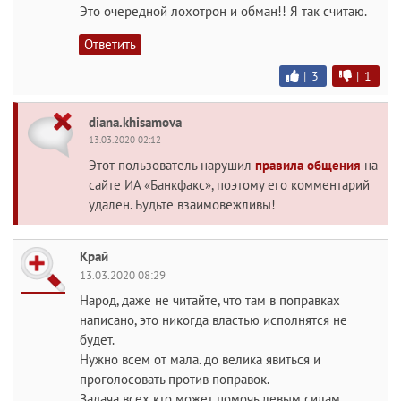
Это очередной лохотрон и обман!! Я так считаю.
Ответить
|
3
|
1
diana.khisamova
13.03.2020 02:12
Этот пользователь нарушил
правила общения
на
сайте ИА «Банкфакс», поэтому его комментарий
удален. Будьте взаимовежливы!
Край
13.03.2020 08:29
Народ, даже не читайте, что там в поправках
написано, это никогда властью исполнятся не
будет.
Нужно всем от мала. до велика явиться и
проголосовать против поправок.
Задача всех кто может помочь левым силам