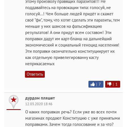
этому произволу правящих паразитов!!! Не
поддавайтесь на провокации типа: голосуй, не
голосуй...! Чем больше людей придёт и скажет
своё "фи", тому, что хотят сделать эти паразиты, тем
меньше у них шансов на фальсификацию
результатов! А они придут всем составом! Эти
поправки дадут им карт-бланш на дальнейший
экономический и социальный геноцид населения!
Эти поправки окончательно конституциирует их
как отдельную привелегированну касту
неприкасаемых
Ответить
|
7
|
1
дурдом пляшет
12.03.2020 18:46
О каких поправках речь? Если уже во всех почти
магазинах продают Конституцию с уже принятыми
поправками. Зачем тогда голосование и за что?