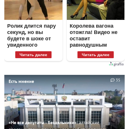
Ролик длится пару
Королева вагона
секунд, но вы
отожгла! Видео не
будете в шоке от
оставит
увиденного
равнодушным
Читать далее
Читать далее
35
Есть мнение
«Не все депутаты - бездельники»:
алтайские