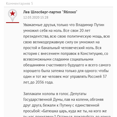
Комментариев 5
Лев Шлосберг-партия "Яблоко"
12.03.2020 15:28
Уважаемые друзья, только что Владимир Путин
умножил себя на ноль. Все свои 20 лет
президентства, всю свою политическую мощь, всю
свою великодержавную силу он умножил на
простой и банальный человеческий ноль. Вся
история с внесением поправок в Конституцию, со
всевозможными сладкими социальными
обещаниями счастливого будущего и всего самого
хорошего была затеяна только для одного: чтобы
один и тот же человек мог управлять Россией 37
лет, до 2036 года.
Заплакали холопы в голос. Депутаты
Государственной Думы, пав на колени, обгоняя
друг друга, бежали к Путину с единственной
просьбой: «Батюшка царь, куда же ты, на кого же
ты нас покидаешь? Останься, пожалуйста, до конца