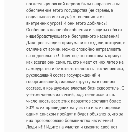
послеельциновский период была направлена на
обеспечение этого государства (не страны, а
социального института) от внешних и от
внетренних угроз! И они этого добились!
Особенно в плане обособления и защиты себя от
нищебродствующего и бесправного населения!
Даже росгвардию придумали и создали, которую, в
отличие от армии, можно спокойно натравливать
на недовольных! Понятно, что голосовать придут
как всегда они сами, те, кто имеет от них литер на
самодурство и безответственность - госчиновника,
руководящий состав госучреждений и
госорганизаций, силовые структуры в полном
составе, и крышуемые властью бизнесворотилы. С
учётом членов их семей, родственников и т.п.
численность всех этих паразитов составит более
80% всех пришедших на участки и все поправки
одним списком пройдут и будет объявлено, что за
них проголосовало большинство населения!
Люди-и!!! Идите на участки и скажите своё нет