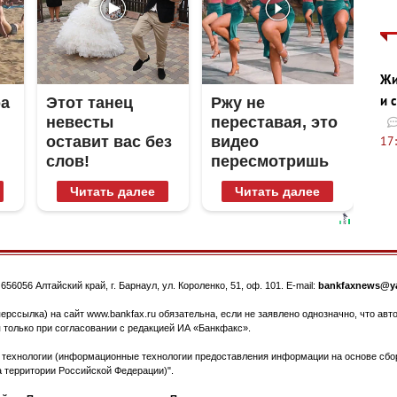
Жи
и 
ра
Этот танец
Ржу не
невесты
переставая, это
17
оставит вас без
видео
слов!
пересмотришь
Пересмотрела
не раз
Читать далее
Читать далее
10 раз
.
656056
Алтайский край, г. Барнаул
,
ул. Короленко, 51, оф. 101
. E-mail:
bankfaxnews@ya
ерссылка) на сайт www.bankfax.ru обязательна, если не заявлено однозначно, что ав
 только при согласовании с редакцией ИА «Банкфакс».
ехнологии (информационные технологии предоставления информации на основе сбора
 территории Российской Федерации)".