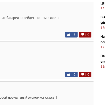
ЦГ
13
В 
ные батареи перейдёт - вот вы взвоете
уб
12
|
5
|
0
На
по
12
Па
оп
11
|
0
|
0
любой нормальный экономист скажет!