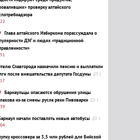
роваливших» проверку алтайского
спотребнадзора
:22
Глава алтайского Избиркома порассуждала о
пулярности ДЭГ и людях «традиционной
правленности»
:51
телю Славгорода назначили пенсию и выплатили
лги после вмешательства депутата Госдумы
1
:17
Барнаульцы опасаются обрушения улицы
лахова из-за смены русла реки Пивоварки
1
:39
Барнаул начали поставлять новые автобусы
1
:04
купку кроссовера за 3,5 млн рублей для Бийской