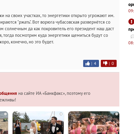
ор
09
и на своих участках, то энергетики открыто угрожают им.
ираются "ржать". Вот ворюга чубасовская развернётся со
ям солнечным да как покровитель его президент наш даст
пр
я, тогда посмотрим куда энергетики щемиться будут со
ро, конечно, но это будет.
08
|
4
|
0
 общения
на сайте ИА «Банкфакс», поэтому его
вежливы!
i
i
i