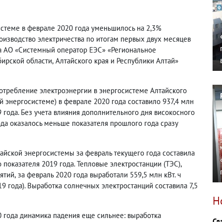
стеме в феврале 2020 года уменьшилось на 2,3%
оизводство электричества по итогам первых двух месяцев
а АО «Системный оператор ЕЭС» «Региональное
бирской области
,
Алтайского края и Республики Алтай»
отребление электроэнергии в энергосистеме Алтайского
 энергосистеме) в феврале 2020 года составило 937,4 млн
9 года. Без учета влияния дополнительного дня високосного
да оказалось меньше показателя прошлого года сразу
айской энергосистемы за февраль текущего года составила
 показателя 2019 года. Тепловые электростанции
(
ТЭС),
ятий
,
за февраль 2020 года выработали 559,5 млн кВт. ч
9 года). Выработка солнечных электростанций составила 7,5
Н
0 года динамика падения еще сильнее: выработка
Сл