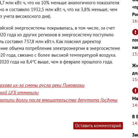
7 млн кВт. ч
,
что на 10% меньше аналогичного показателя
«п
о и составило 1932,5 млн кВт. ч
,
что на 3,8% меньше
,
чем
Ро
 учета високосного дня).
16
тайской энергосистемы покрывалась
,
в том числе
,
за счет
20 года из других регионов в энергосистему поступило
по
ель составил 737,8 млн кВт.ч. Как пояснил директор
на
ние объема потребления электроэнергии в энергосистеме
15
020 года
,
связано с более высокой температурой воздуха.
020 года на 8,4°С выше
,
чем в феврале прошлого года.
Жи
до
15
хова из-за смены русла реки Пивоварки
йской ЦГБ отменили
Ма
латили долги после вмешательства депутата Госдумы
14
В 
14
Оставить комментарий
За