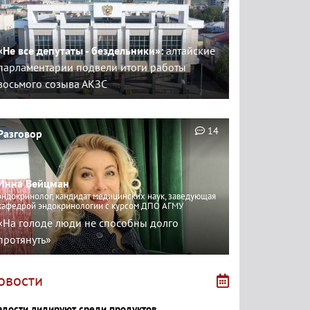
«Не все депутаты - бездельники»:
алтайские
парламентарии подвели итоги работы
восьмого созыва АКЗС
14
Разговор
Инна Вейцман
эндокринолог, кандидат медицинских наук, заведующая
кафедрой эндокринологии с курсом ДПО АГМУ
«На голоде люди не способны долго
протянуть»
овости
адости лидируют среди продуктов,