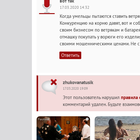
вот так
17.03.2020 14:32
Когда умельцы пытаются ставить ветряк
Конкуренцию на корню давят, вот и соб
своим бизнесом по ветрякам и батаре
отмашку покупать у ворюги его издели
своими мошенническими ценами. Не ско
Ответить
zhukovanatusik
17.03.2020 19:09
Этот пользователь нарушил
правила
комментарий удален. Будьте взаимо
i