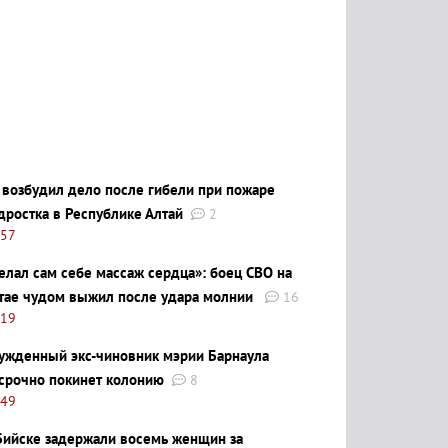
 возбудил дело после гибели при пожаре
дростка в Республике Алтай
2
:57
елал сам себе массаж сердца»: боец СВО на
тае чудом выжил после удара молнии
16
:19
ужденный экс-чиновник мэрии Барнаула
срочно покинет колонию
8
:49
Бийске задержали восемь женщин за