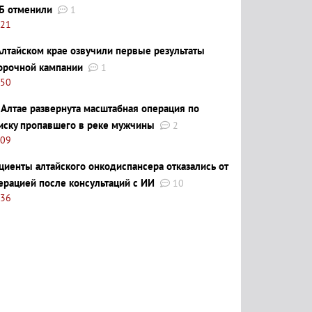
Б отменили
1
:21
Алтайском крае озвучили первые результаты
орочной кампании
1
:50
 Алтае развернута масштабная операция по
иску пропавшего в реке мужчины
2
:09
циенты алтайского онкодиспансера отказались от
ерацией после консультаций с ИИ
10
:36