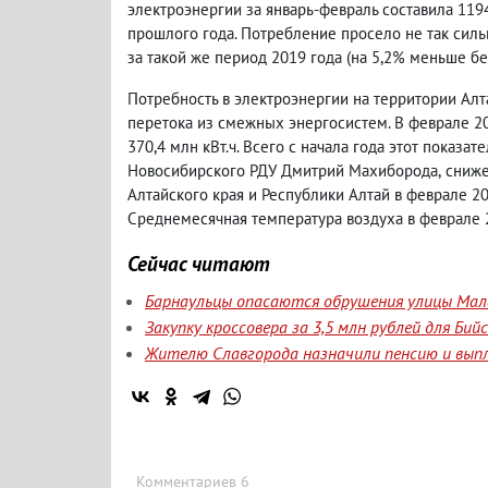
электроэнергии за январь-февраль составила 1194,
прошлого года. Потребление просело не так сильн
за такой же период 2019 года
(
на 5,2% меньше без
Потребность в электроэнергии на территории Ал
перетока из смежных энергосистем. В феврале 20
370,4 млн кВт.ч. Всего с начала года этот показат
Новосибирского РДУ Дмитрий Махиборода
,
сниже
Алтайского края и Республики Алтай в феврале 2
Среднемесячная температура воздуха в феврале 2
Сейчас читают
Барнаульцы опасаются обрушения улицы Мала
Закупку кроссовера за 3,5 млн рублей для Би
Жителю Славгорода назначили пенсию и вып
Комментариев 6