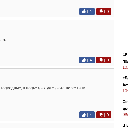
|
5
|
0
ли.
СК
|
4
|
0
по
10
«Д
Ал
етодиодные, в подъездах уже даже перестали
10
Ос
до
09
|
4
|
0
В 