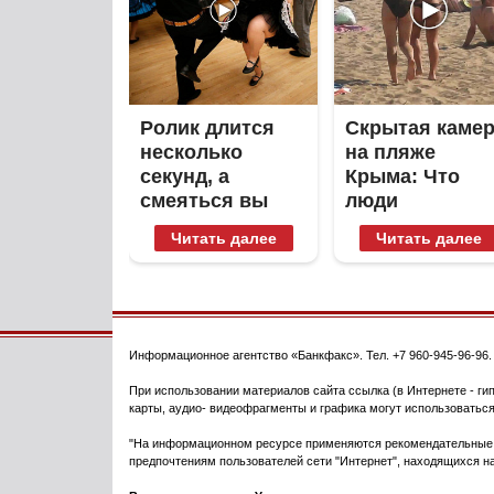
Ролик длится
Скрытая каме
несколько
на пляже
секунд, а
Крыма: Что
смеяться вы
люди
будете долго
вытворяют,
Читать далее
Читать далее
когда их не
видят...
Информационное агентство
«Банкфакс»
. Тел.
+7 960-945-96-96
При использовании материалов сайта ссылка (в Интернете - гип
карты, аудио- видеофрагменты и графика могут использоваться
"На информационном ресурсе применяются рекомендательные т
предпочтениям пользователей сети "Интернет", находящихся на