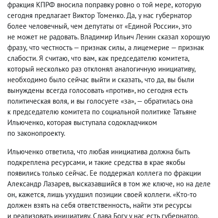
фракция КПРФ вносила поправку ровно о той мере
,
которую
сегодня предлагает Виктор Томенко. Да
,
у нас губернатор
более человечный
,
чем депутаты от «Единой России», это
не может не радовать. Владимир Ильич Ленин сказал хорошую
фразу
,
что честность — признак силы
,
а лицемерие — признак
слабости. Я считаю
,
что вам
,
как председателю комитета
,
который несколько раз отклонял аналогичную инициативу
,
необходимо было сейчас выйти и сказать
,
что да
,
вы были
вынуждены всегда голосовать «против», но сегодня есть
политическая воля
,
и вы голосуете «за», — обратилась она
к председателю комитета по социальной политике Татьяне
Ильюченко
,
которая выступала содокладчиком
по законопроекту.
Ильюченко ответила
,
что любая инициатива должна быть
подкреплена ресурсами
,
и такие средства в крае якобы
появились только сейчас. Ее поддержал коллега по фракции
Александр Лазарев
,
высказавшийся в том же ключе
,
но на деле
он
,
кажется
,
лишь ухудшил позиции своей коллеги. «Кто-то
должен взять на себя ответственность
,
найти эти ресурсы
и реализовать инициативу. Слава Богу у нас есть губернатор
,