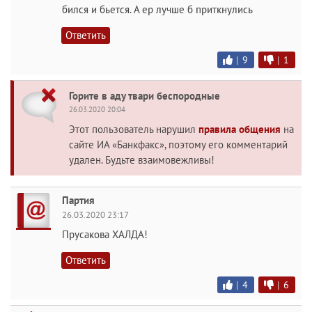
бился и бьется. А ер лучше б приткнулись
Ответить
|
9
|
1
Горите в аду твари беспородные
26.03.2020 20:04
Этот пользователь нарушил
правила общения
на
сайте ИА «Банкфакс», поэтому его комментарий
удален. Будьте взаимовежливы!
Партия
26.03.2020 23:17
Прусакова ХАЛДА!
Ответить
|
4
|
6