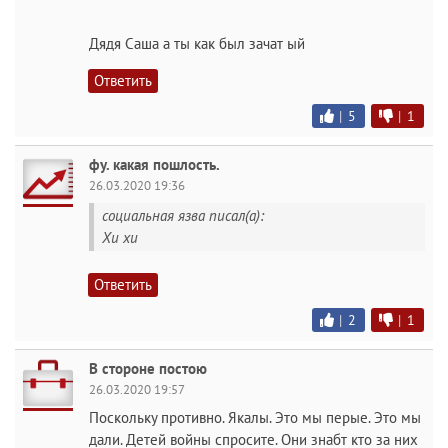
Дядя Саша а ты как был зачат ый
Ответить
|
5
|
1
фу. какая пошлость.
26.03.2020 19:36
социальная язва писал(а):
Хи хи
Ответить
|
2
|
1
В стороне постою
26.03.2020 19:57
Поскольку противно. Якалы. Это мы перые. Это мы
дали. Детей войны спросите. Они знабт кто за них