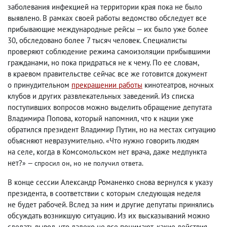
заболевания инфекцией на территории края пока не было
выявлено. В рамках своей работы ведомство обследует все
прибывающие международные рейсы — их было уже более
30
,
обследовано более 7 тысяч человек. Специалисты
проверяют соблюдение режима самоизоляции прибывшими
гражданами
,
но пока придраться не к чему. По ее словам
,
в краевом правительстве сейчас все же готовится документ
о принудительном
прекращении работы
кинотеатров
,
ночных
клубов и других развлекательных заведений. Из списка
поступивших вопросов можно выделить обращение депутата
Владимира Попова
,
который напомнил
,
что к нации уже
обратился президент Владимир Путин
,
но на местах ситуацию
объясняют невразумительно.
Что нужно говорить людям
«
на селе
,
когда в Комсомольском нет врача
,
даже медпункта
нет?
» — спросил он
,
но не получил ответа.
В конце сессии Александр Романенко снова вернулся к указу
президента
,
в соответствии с которым следующая неделя
не будет рабочей. Вслед за ним и другие депутаты принялись
обсуждать возникшую ситуацию. Из их высказываний можно
сделать вывод
,
что далеко не все понимают
,
какие действия