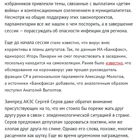
избранников привлекли темы
,
связанные с выплатами
детям
«
войны
и компенсационным озеленением в муниципалитетах.
»
Несмотря на общую поддержку этих законопроектов
,
парламентарии все же нашли о чем поспорить
,
а в завершение
сессии — порассуждать об опасности инфекции для региона.
Еще до начала сессии
стало известно
,
что вирус внес
коррективы в планы депутатов. Так
,
по данным ИА «Банкфакс»,
единоросс Игорь Панарин не смог поучаствовать в заседании
,
поскольку находится на самоизоляции. Ранее было
известно
, что
обследование на коронавирус уже прошел руководитель
фракции СР в региональном парламенте Александр Молотов
,
а источники «Банкфакса» добавили
,
что аналогичным образом
поступил Анатолий Вытоптов.
Зампред АКЗС Сергей Серов даже обратил внимание
присутствующих на то
,
что им стоило бы пореже жать друг
другу руки в связи с эпидемиологической ситуацией в стране.
Серов предложил депутатам здороваться локтями
,
или же
хлопая друг друга по спине. Однако его слова
,
похоже
,
многие
расценили как шутку. Еще во время церемонии награждения
,