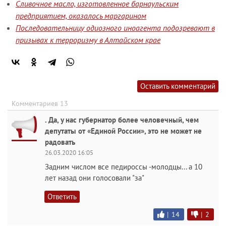
Сливочное масло, изготовленное барнаульским
предприятием, оказалось маргарином
Последовательницу одиозного иноагента подозревают в
призывах к терроризму в Алтайском крае
Оставить комментарий
Комментариев 13
. Да, у нас губернатор более человечный, чем
депутаты от «Единой России», это не может не
радовать
26.03.2020 16:05
Задним числом все педироссы -молодцы... а 10
лет назад они голосовали "за"
Ответить
|
14
|
2