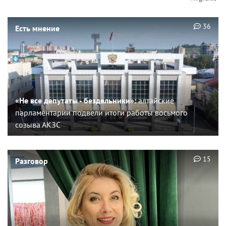
36
Есть мнение
«Не все депутаты - бездельники»:
алтайские
парламентарии подвели итоги работы восьмого
созыва АКЗС
15
Разговор