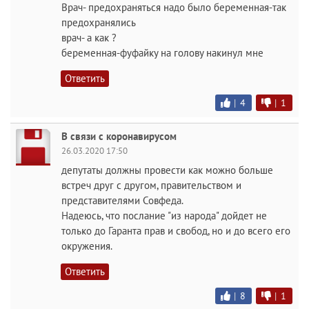
Врач- предохраняться надо было беременная-так
предохранялись
врач- а как ?
беременная-фуфайку на голову накинул мне
Ответить
|
4
|
1
В связи с коронавирусом
26.03.2020 17:50
депутаты должны провести как можно больше
встреч друг с другом, правительством и
представителями Совфеда.
Надеюсь, что послание "из народа" дойдет не
только до Гаранта прав и свобод, но и до всего его
окружения.
Ответить
|
8
|
1