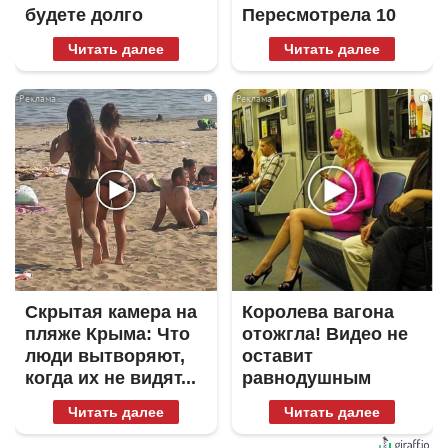
будете долго
Пересмотрела 10
раз
Читать далее
Читать далее
i
i
Скрытая камера на
Королева вагона
пляже Крыма: Что
отожгла! Видео не
люди вытворяют,
оставит
когда их не видят...
равнодушным
Читать далее
Читать далее