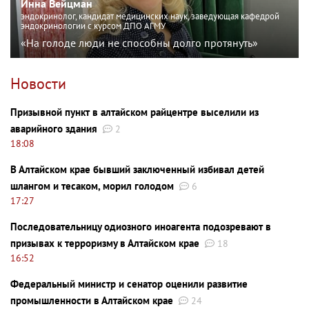
Инна Вейцман
эндокринолог, кандидат медицинских наук, заведующая кафедрой
эндокринологии с курсом ДПО АГМУ
«На голоде люди не способны долго протянуть»
Новости
Призывной пункт в алтайском райцентре выселили из
аварийного здания
2
18:08
В Алтайском крае бывший заключенный избивал детей
шлангом и тесаком, морил голодом
6
17:27
Последовательницу одиозного иноагента подозревают в
призывах к терроризму в Алтайском крае
18
16:52
Федеральный министр и сенатор оценили развитие
промышленности в Алтайском крае
24