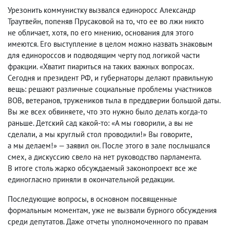
Урезонить коммунистку вызвался единоросс Александр
Траутвейн
,
попеняв Прусаковой на то
,
что ее во лжи никто
не обличает
,
хотя
,
по его мнению
,
основания для этого
имеются. Его выступление в целом можно назвать знаковым
для единороссов и подводящим черту под логикой части
фракции. «Хватит пиариться на таких важных вопросах.
Сегодня и президент РФ
,
и губернаторы делают правильную
вещь: решают различные социальные проблемы участников
ВОВ
,
ветеранов
,
тружеников тыла в преддверии большой даты.
Вы же всех обвиняете
,
что это нужно было делать когда-то
раньше. Детский сад какой-то: «А мы говорили
,
а вы не
сделали
,
а мы круглый стол проводили!» Вы говорите
,
а мы делаем!» — заявил он. После этого в зале послышался
смех
,
а дискуссию свело на нет руководство парламента.
В итоге столь жарко обсуждаемый законопроект все же
единогласно приняли в окончательной редакции.
Последующие вопросы
,
в основном посвященные
формальным моментам
,
уже не вызвали бурного обсуждения
среди депутатов. Даже отчеты уполномоченного по правам