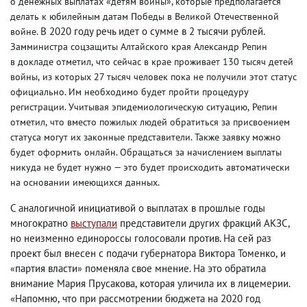
о денежных выплатах «детям войны», которые предполагается
делать к юбилейным датам Победы в Великой Отечественной
. В 2020 году речь идет о сумме в 2 тысячи рублей.
войне
Замминистра соцзащиты Алтайского края Александр Репин
в докладе отметил
,
что сейчас в крае проживает 130 тысяч детей
войны
,
из которых 27 тысяч человек пока не получили этот статус
официально. Им необходимо будет пройти процедуру
регистрации. Учитывая эпидемиологическую ситуацию
,
Репин
отметил
,
что вместо пожилых людей обратиться за присвоением
статуса могут их законные представители. Также заявку можно
будет оформить онлайн. Обращаться за начислением выплаты
никуда не будет нужно — это будет происходить автоматически
на основании имеющихся данных.
С аналогичной инициативой о выплатах в прошлые годы
многократно
выступали
представители других фракций АКЗС
,
но неизменно единороссы голосовали против. На сей раз
проект был внесен с подачи губернатора Виктора Томенко
,
и
партия власти
поменяла свое мнение. На это обратила
«
»
внимание Мария Прусакова
,
которая уличила их в лицемерии.
«Напомню
,
что при рассмотрении бюджета на 2020 год