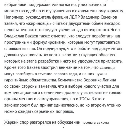
избранники поддержали единогласно
,
у них возникло
множество идей по его улучшению к окончательному варианту.
Например
,
руководитель фракции ЛДПР Владимир Семенов
заявил
,
что «жириновцы» считают двукратный объем высадок
недостаточным: его следует увеличить до пятикратного. Эсер
Владислав Вакаев также отметил
,
что следует поработать над
пространными формулировками
,
которые могут трактоваться
слишком
. Он подчеркнул
,
что в работе над документом
вольно
должны участвовать эксперты в соответствующих областях
,
которых на этапе разработки никто не удосужился пригласить.
Кроме того Вакаев заострил внимание на том
,
что
саженцы
могут погибнуть в течение первого года
,
и на них нужны
гарантийные обязательства. Коммунистка Вероника Лапина
со своей стороны заметила
,
что в выборе нового участка для
компенсационного озеленения должны участвовать не только
органы местного самоуправления
,
но и ТОСы. В итоге
законопроект был принят единогласно
,
но ко второму чтению
можно ожидать серьезных поправок.
Жаркий спор разгорелся на обсуждении
проекта закона