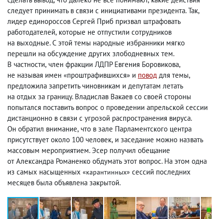
следует принимать в связи с инициативами президента. Так
,
лидер единороссов Сергей Приб призвал штрафовать
работодателей
,
которые не отпустили сотрудников
на выходные. С этой темы народные избранники мягко
перешли на обсуждение других злободневных тем.
В частности
,
член фракции ЛДПР Евгения Боровикова
,
не называя имен «проштрафившихся» и
повод
для темы
,
предложила запретить чиновникам и депутатам летать
на отдых за границу. Владислав Вакаев со своей стороны
попытался поставить вопрос о проведении апрельской сессии
дистанционно в связи с угрозой распространения вируса.
Он обратил внимание
,
что в зале Парламентского центра
присутствует около 100 человек
,
и заседание можно назвать
массовым мероприятием. Эсер получил обещание
от Александра Романенко обдумать этот вопрос. На этом одна
из самых насыщенных
сессий последних
«карантинных»
месяцев была объявлена закрытой.