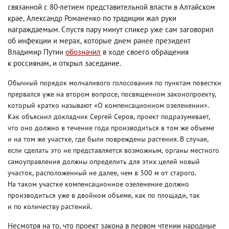
связанной с 80-летием представительной власти в Алтайском
крае
,
Александр Романенко по традиции жал руки
награждаемым. Спустя пару минут спикер уже сам заговорил
об инфекции и мерах
,
которые днем ранее президент
Владимир Путин
обозначил
в ходе своего обращения
к россиянам
,
и открыл заседание.
Обычный порядок молчаливого голосования по пунктам повестки
прервался уже на втором вопросе
,
посвященном законопроекту
,
который кратко называют «О компенсационном озеленении».
Как объяснил докладчик Сергей Серов
,
проект подразумевает
,
что оно должно в течение года производиться в том же объеме
и на том же участке
,
где были повреждены растения. В случае
,
если сделать это не представляется возможным
,
органы местного
самоуправления должны определить для этих целей новый
участок
,
расположенный не далее
,
чем в 300 м от старого.
На таком участке компенсационное озеленение должно
производиться уже в двойном объеме
,
как по площади
,
так
и по количеству растений.
Несмотря на то
,
что проект закона в первом чтении народные