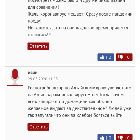
посмотреть можно было и другие цивилизации
для сравнения!
Жаль, коронавирус мешает! Сразу после пандемии
поеду!
Но, кажется, это на очень долгое время придется
отложить!!!
Ответить
|
0
|
0
иван
29.03.2020 11:55
Роспотребнадзор по Алтайскому краю уверяет что
на Алтае зараженных вирусом нет.Тогда зачем
всех запирают по домам,или как обычно
желаемое выдают за действительное? Людей уже
так запугали,что они за хлебом бояться выйти.
Ответить
|
0
|
0