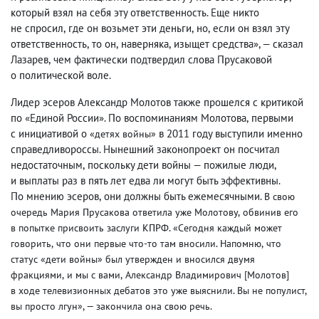
который взял на себя эту ответственность. Еще никто
не спросил
,
где он возьмет эти деньги
,
но
,
если он взял эту
ответственность
,
то он
,
наверняка
,
изыщет средства», — сказал
Лазарев
,
чем фактически подтвердил слова Прусаковой
о политической воле.
Лидер эсеров Александр Молотов также прошелся с критикой
по «Единой России». По воспоминаниям Молотова
,
первыми
с инициативой о
в 2011 году выступили именно
«детях войны»
справедливороссы. Нынешний законопроект он посчитал
недостаточным
,
поскольку дети войны — пожилые люди
,
и выплаты раз в пять лет едва ли могут быть эффективны.
По мнению эсеров
,
они должны быть ежемесячными.
В свою
очередь Мария Прусакова ответила уже Молотову
,
обвинив его
в попытке присвоить заслуги КПРФ. «Сегодня каждый может
говорить
,
что они первые что-то там вносили. Напомню
,
что
статус «дети войны» был утвержден и вносился двумя
фракциями
,
и мы с вами
,
Александр Владимирович [Молотов]
в ходе телевизионных дебатов это уже выяснили. Вы не популист
,
вы просто лгун», — закончила она свою речь.