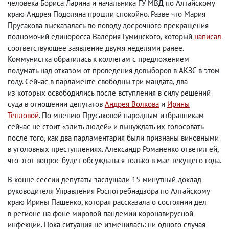
человека Бориса Ларина и начальника ГУ МВД по Алтайскому
краю Андрея Подоляна прошли спокойно. Разве что Мария
Прусакова высказалась по поводу досрочного прекращения
полномочий единоросса Валерия Гуминского
,
который
написал
соответствующее заявление двумя неделями ранее.
Коммунистка обратилась к коллегам с предложением
подумать над отказом от проведения довыборов в АКЗС в этом
году. Сейчас в парламенте свободны три мандата
,
два
из которых освободились после вступления в силу решений
суда в отношении депутатов
Андрея Волкова
и
Ирины
Тепловой
. По мнению Прусаковой народным избранникам
сейчас не стоит «злить людей» и вынуждать их голосовать
после того
,
как два парламентария были признаны виновными
в уголовных преступлениях. Александр Романенко ответил ей
,
что этот вопрос будет обсуждаться только в мае текущего года.
В конце сессии депутаты заслушали 15-минутный доклад
руководителя Управления Роспотребнадзора по Алтайскому
краю Ирины Пащенко
,
которая рассказала о состоянии дел
в регионе на фоне мировой пандемии коронавирусной
инфекции. Пока ситуация не изменилась: ни одного случая