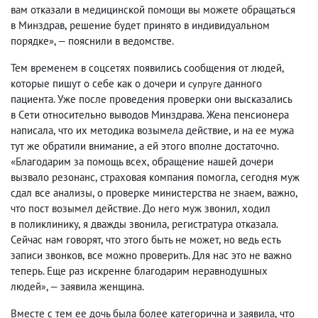
вам отказали в медицинской помощи вы можете обращаться
в Минздрав
,
решение будет принято в индивидуальном
порядке», — пояснили в ведомстве.
Тем временем в соцсетях появились сообщения от людей
,
которые пишут о себе как о дочери и
данного
супруге
пациента. Уже после проведения проверки они высказались
в Сети относительно выводов Минздрава. Жена пенсионера
написала
,
что их методика возымела действие
,
и на ее мужа
тут же обратили внимание
,
а ей этого вполне достаточно.
«Благодарим за помощь всех
,
обращение нашей дочери
вызвало резонанс
,
страховая компания помогла
,
сегодня муж
сдал все анализы
,
о проверке министерства не знаем
,
важно
,
что пост возымел действие. До него муж звонил
,
ходил
в поликлинику
,
я дважды звонила
,
регистратура отказала.
Сейчас нам говорят
,
что этого быть не может
,
но ведь есть
записи звонков
,
все можно проверить. Для нас это не важно
теперь. Еще раз искренне благодарим неравнодушных
людей
, — заявила женщина.
»
Вместе с тем ее дочь была более категорична и заявила
,
что