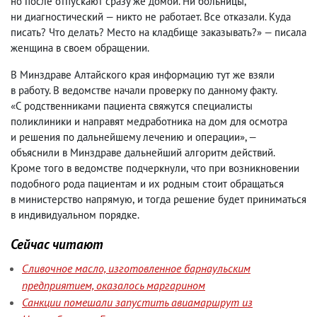
но после отпускают сразу же домой. Ни больницы
,
ни диагностический — никто не работает. Все отказали. Куда
писать? Что делать? Место на кладбище заказывать?» — писала
женщина в своем обращении.
В Минздраве Алтайского края информацию тут же взяли
в работу. В ведомстве начали проверку по данному факту.
«С родственниками пациента свяжутся специалисты
поликлиники и направят медработника на дом для осмотра
и решения по дальнейшему лечению и операции», —
объяснили в Минздраве дальнейший алгоритм действий.
Кроме того в ведомстве подчеркнули
,
что при возникновении
подобного рода пациентам и их родным стоит обращаться
в министерство напрямую
,
и тогда решение будет приниматься
в индивидуальном порядке.
Сейчас читают
Сливочное масло, изготовленное барнаульским
предприятием, оказалось маргарином
Санкции помешали запустить авиамаршрут из