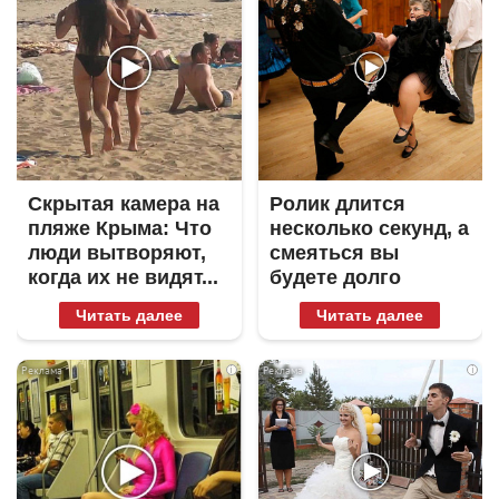
Скрытая камера на
Ролик длится
пляже Крыма: Что
несколько секунд, а
люди вытворяют,
смеяться вы
когда их не видят...
будете долго
Читать далее
Читать далее
i
i