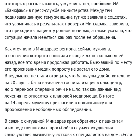
о которых рассказывалось
,
у мужчины нет
,
сообщили ИА
«Банкфакс» в пресс-службе министерства. Между тем
поднявшая данную тему женщина тут же заявила в соцсетях
,
что усомнилась в результатах проверки Минздрава
,
заверила
,
что приходится пациенту родной дочерью
,
а также указала
,
что
ситуация начала меняться как раз после ее обращения.
Как уточнили в Минздраве региона
,
сейчас мужчина
,
о состоянии которого написали в соцсетях несколько дней
назад
,
все это время продолжал работать. Выехавший по месту
его проживания медик попросту не застал его дома.
В ведомстве не стали отрицать
,
что барнаульцу действительно
была назначена госпитализация в онкоцентр
,
на 20 апреля
но о переносе операции речи не шло
,
так как данный вид
лечения не относится к плановой медпомощи. В итоге
на 14 апреля мужчину пригласили в поликлинику для
прохождения необходимых обследований.
В связи с ситуацией Минздрав края обратился к пациентам
и их родственникам с просьбой: в случаях ухудшения
самочувствия вызывать участковых специалистов на дом. «Если