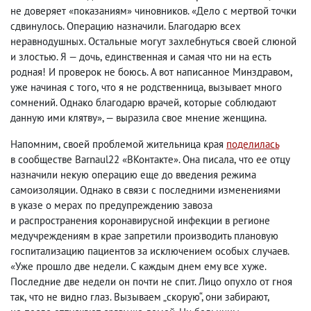
не доверяет «показаниям» чиновников. «Дело с мертвой точки
сдвинулось. Операцию назначили. Благодарю всех
неравнодушных. Остальные могут захлебнуться своей слюной
и злостью. Я — дочь
,
единственная и самая что ни на есть
родная! И проверок не боюсь. А вот написанное Минздравом
,
уже начиная с того
,
что я не родственница
,
вызывает много
сомнений. Однако благодарю врачей
,
которые соблюдают
данную ими клятву», — выразила свое мнение женщина.
Напомним
,
своей проблемой жительница края
поделилась
в сообществе Barnaul22 «ВКонтакте». Она писала
,
что ее отцу
назначили некую операцию еще до введения режима
самоизоляции. Однако в связи с последними изменениями
в указе о мерах по предупреждению завоза
и распространения коронавирусной инфекции в регионе
медучреждениям в крае запретили производить плановую
госпитализацию пациентов за исключением особых случаев.
«Уже прошло две недели. С каждым днем ему все хуже.
Последние две недели он почти не спит. Лицо опухло от гноя
так
,
что не видно глаз. Вызываем „скорую“, они забирают
,