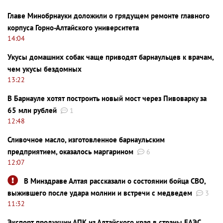
Главе Минобрнауки доложили о грядущем ремонте главного
корпуса Горно-Алтайского университета
14:04
Укусы домашних собак чаще приводят барнаульцев к врачам,
чем укусы бездомных
13:22
В Барнауле хотят построить новый мост через Пивоварку за
65 млн рублей
1
12:48
Сливочное масло, изготовленное барнаульским
предприятием, оказалось маргарином
6
12:07
В Минздраве Алтая рассказали о состоянии бойца СВО,
выжившего после удара молнии и встречи с медведем
3
11:32
Экспорт продукции АПК из Алтайского края в страны ЕАЭС