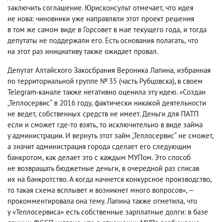
заключить соглашение. Юрисконсульт отмечает
,
что идея
не нова: чиновники уже направляли этот проект решения
в том же самом виде в Горсовет в мае текущего года
,
и тогда
депутаты не поддержали его. Есть основания полагать
,
что
на этот раз инициативу также ожидает провал.
Депутат Алтайского Закосбрания Вероника Лапина
,
избранная
по территориальной группе № 35
(
часть Рубцовска), в своем
Telegram-канале также негативно оценила эту идею. «Создан
„Теплосервис“ в 2016 году
,
фактически никакой деятельности
не ведет
,
собственных средств не имеет. Деньги для ПАТП
если и сможет где-то взять
,
то исключительно в виде займа
у администрации. И вернуть этот займ „Теплосервис“ не сможет
,
а значит администрация города сделает его следующим
банкротом
,
как делает это с каждым МУПом. Это способ
не возвращать бюджетные деньги
,
в очередной раз списав
их на банкротство. А когда начнется конкурсное производство
,
то такая схема всплывет и возникнет много вопросов», —
прокомментировала она тему. Лапина также отметила
,
что
у «Теплосервиса» есть собственные зарплатные долги: в базе