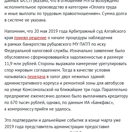
данных ФССП указано
,
что в отношении МУПа возбуждено
исполнительное производство в категории «Оплата труда
и иные выплаты по трудовым правоотношениям». Сумма долга
в системе не указана.
Напомним
,
что 20 мая 2019 года Арбитражный суд Алтайского
края
принял решение
о начале процедуры наблюдения
в рамках банкротства рубцовского МУ ПАТП по иску
Федеральной налоговой службы. Изначально заявление было
обусловлено сформировавшейся задолженностью в размере
11,9 млн рублей. Стороны выражали намерение урегулировать
спор мировым соглашением. Тогда в качестве условия
называлась
передача
в залог двух нежилых зданий:
административного корпуса и ремонтной зоны для автобусов
на улице Комсомольской на ближайшие три года. Параллельно
предприятие ежемесячно должно было выплачивать кредитору
по 670 тысяч рублей
,
однако
,
по данным ИА «Банкфакс»,
к компромиссу прийти не удалось.
Это подтвердили и дальнейшие события: в конце марта уже
2019 года представитель администрации предоставил