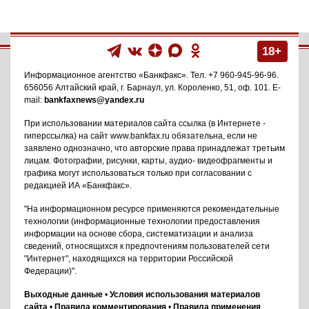
18+
Информационное агентство
«Банкфакс»
. Тел.
+7 960-945-96-96
.
656056
Алтайский край, г. Барнаул
,
ул. Короленко, 51, оф. 101
. E-
mail:
bankfaxnews@yandex.ru
При использовании материалов сайта ссылка (в Интернете -
гиперссылка) на сайт www.bankfax.ru обязательна, если не
заявлено однозначно, что авторские права принадлежат третьим
лицам. Фотографии, рисунки, карты, аудио- видеофрагменты и
графика могут использоваться только при согласовании с
редакцией ИА «Банкфакс».
"На информационном ресурсе применяются рекомендательные
технологии (информационные технологии предоставления
информации на основе сбора, систематизации и анализа
сведений, относящихся к предпочтениям пользователей сети
"Интернет", находящихся на территории Российской
Федерации)".
Выходные данные
•
Условия использования материалов
сайта
•
Правила комментирования
•
Правила применения