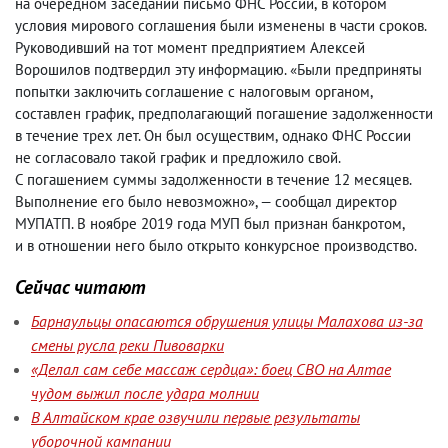
на очередном заседании письмо ФНС России
,
в котором
условия мирового соглашения были изменены в части сроков.
Руководивший на тот момент предприятием Алексей
Ворошилов подтвердил эту информацию. «Были предприняты
попытки заключить соглашение с налоговым органом
,
составлен график
,
предполагающий погашение задолженности
в течение трех лет. Он был осуществим
,
однако ФНС России
не согласовало такой график и предложило свой.
С погашением суммы задолженности в течение 12 месяцев.
Выполнение его было невозможно», — сообщал директор
МУПАТП. В ноябре 2019 года МУП был признан банкротом
,
и в отношении него было открыто конкурсное производство.
Сейчас читают
Барнаульцы опасаются обрушения улицы Малахова из-за
смены русла реки Пивоварки
«Делал сам себе массаж сердца»: боец СВО на Алтае
чудом выжил после удара молнии
В Алтайском крае озвучили первые результаты
уборочной кампании