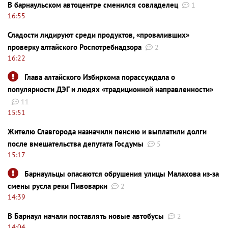
В барнаульском автоцентре сменился совладелец
1
16:55
Сладости лидируют среди продуктов, «проваливших»
проверку алтайского Роспотребнадзора
2
16:22
Глава алтайского Избиркома порассуждала о
популярности ДЭГ и людях «традиционной направленности»
11
15:51
Жителю Славгорода назначили пенсию и выплатили долги
после вмешательства депутата Госдумы
5
15:17
Барнаульцы опасаются обрушения улицы Малахова из-за
смены русла реки Пивоварки
2
14:39
В Барнаул начали поставлять новые автобусы
2
14:04