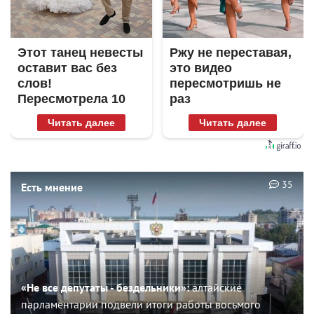
Этот танец невесты
Ржу не переставая,
оставит вас без
это видео
слов!
пересмотришь не
Пересмотрела 10
раз
раз
Читать далее
Читать далее
35
Есть мнение
«Не все депутаты - бездельники»:
алтайские
парламентарии подвели итоги работы восьмого