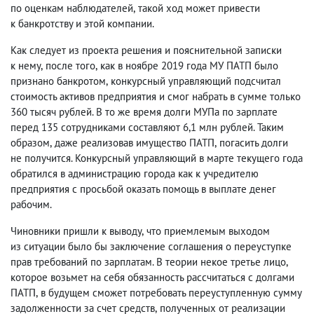
по оценкам наблюдателей
,
такой ход может привести
к банкротству и этой компании.
Как следует из проекта решения и пояснительной записки
к нему
,
после того
,
как в ноябре 2019 года МУ ПАТП было
признано банкротом
,
конкурсный управляющий подсчитал
стоимость активов предприятия и смог набрать в сумме только
360 тысяч рублей. В то же время долги МУПа по зарплате
перед 135 сотрудниками составляют 6,1 млн рублей. Таким
образом
,
даже реализовав имущество ПАТП
,
погасить долги
не получится. Конкурсный управляющий в марте текущего года
обратился в администрацию города как к учредителю
предприятия с просьбой оказать помощь в выплате денег
рабочим.
Чиновники пришли к выводу
,
что приемлемым выходом
из ситуации было бы заключение соглашения о переуступке
прав требований по зарплатам. В теории некое третье лицо
,
которое возьмет на себя обязанность рассчитаться с долгами
ПАТП
,
в будущем сможет потребовать переуступленную сумму
задолженности за счет средств
,
полученных от реализации