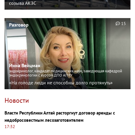
созыва АКЗС
15
Разговор
Инна Вейцман
эндокринолог, кандидат медицинских наук, заведующая кафедрой
эндокринологии с курсом ДПО АГМУ
«На голоде люди не способны долго протянуть»
Новости
Власти Республики Алтай расторгнут договор аренды с
недобросовестным лесозаготовителем
17:32