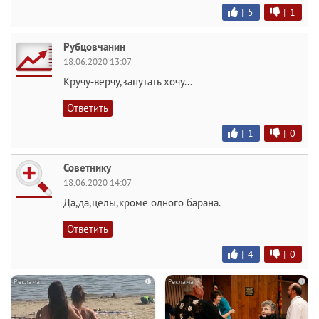
|
5
|
1
Рубцовчанин
18.06.2020 13:07
Кручу-верчу,запутать хочу...
Ответить
|
1
|
0
Советнику
18.06.2020 14:07
Да,да,целы,кроме одного барана.
Ответить
|
4
|
0
i
i