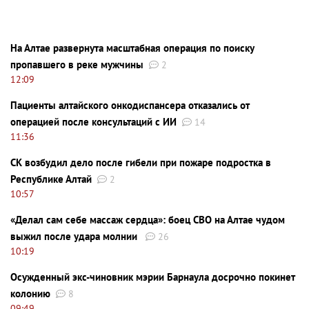
На Алтае развернута масштабная операция по поиску
пропавшего в реке мужчины
2
12:09
Пациенты алтайского онкодиспансера отказались от
операцией после консультаций с ИИ
14
11:36
СК возбудил дело после гибели при пожаре подростка в
Республике Алтай
2
10:57
«Делал сам себе массаж сердца»: боец СВО на Алтае чудом
выжил после удара молнии
26
10:19
Осужденный экс-чиновник мэрии Барнаула досрочно покинет
колонию
8
09:49