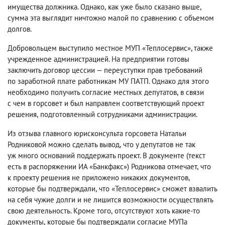
имущества должника. Однако
,
как уже было сказано выше
,
сумма эта выглядит ничтожно малой по сравнению с объемом
долгов.
Добровольцем выступило местное МУП «Теплосервис», также
учрежденное администрацией. На предприятии готовы
заключить договор цессии — переуступки прав требований
по заработной плате работникам МУ ПАТП. Однако для этого
необходимо получить согласие местных депутатов
,
в связи
с чем в горсовет и был направлен соответствующий проект
решения
,
подготовленный сотрудниками администрации.
Из отзыва главного юрисконсульта горсовета Натальи
Родниковой можно сделать вывод
,
что у депутатов не так
уж много оснований поддержать проект. В документе
(
текст
есть в распоряжении ИА «Банкфакс») Родникова отмечает
,
что
к проекту решения не приложено никаких документов
,
которые бы подтверждали
,
что «Теплосервис» сможет взвалить
на себя чужие долги и не лишится возможности осуществлять
свою деятельность. Кроме того
,
отсутствуют хоть какие-то
документы
,
которые бы подтверждали согласие МУПа