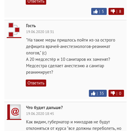
Ответить
|
5
|
8
Гость
19.06.2020 18:31
"На такие меры пришлось пойти из-за острого
дефицита врачей-анестезиологов-реанимат
ологов," (с)
А 20 медсестёр и 10 санитаров их заменят?
Медсестра сделает анестезию а санитар
реанимирует?
Ответить
|
35
|
0
Что будет дальше?
19.06.2020 18:45
Как видим, губернатор и минздрав не будут
отклоняться от курса "все должны переболеть, но