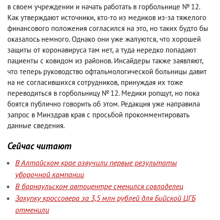
в своем учреждении и начать работать в горбольнице № 12.
Как утверждают источники
,
кто-то из медиков из-за тяжелого
финансового положения согласился на это
,
но таких будто бы
оказалось немного. Однако они уже жалуются
,
что хорошей
защиты от коронавируса там нет
,
а туда нередко попадают
пациенты с ковидом из районов. Инсайдеры также заявляют
,
что теперь руководство офтальмологической больницы давит
на не согласившихся сотрудников
,
принуждая их тоже
переводиться в горбольницу № 12. Медики ропщут
,
но пока
боятся публично говорить об этом. Редакция уже направила
запрос в Минздрав края с просьбой прокомментировать
данные сведения.
Сейчас читают
В Алтайском крае озвучили первые результаты
уборочной кампании
В барнаульском автоцентре сменился совладелец
Закупку кроссовера за 3,5 млн рублей для Бийской ЦГБ
отменили