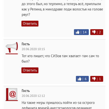
до этого был, но терпимо, а теперь всё, приплыли
как у Репина, в минздраве поди волостья на голове
рвут?
Ответить
|
14
|
2
Гость
20.06.2020 10:15
Тот кто пишет, что СИЗов там хватает- там сам то
был?
Ответить
|
6
|
1
Гость
20.06.2020 12:12
На такие меры пришлось пойти из-за острого
дефицита врачей-анестезиологов-реанимат