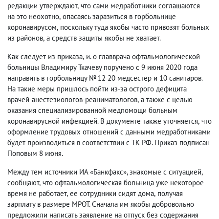
редакции утверждают
,
что сами медработники соглашаются
на это неохотно
,
опасаясь заразиться в горбольнице
коронавирусом
,
поскольку туда якобы часто привозят больных
из районов
,
а средств защиты якобы не хватает.
Как следует из приказа
,
и. о главврача офтальмологической
больницы Владимиру Ткачеву поручено с 9 июня 2020 года
направить в горбольницу № 12 20 медсестер и 10 санитаров.
На такие меры пришлось пойти из-за острого дефицита
врачей-анестезиологов-реаниматологов
,
а также с целью
оказания специализированной медпомощи больным
коронавирусной инфекцией. В документе также уточняется
,
что
оформление трудовых отношений с данными медработниками
будет производиться в соответствии с ТК РФ. Приказ подписан
Поповым 8 июня.
Между тем источники ИА «Банкфакс», знакомые с ситуацией
,
сообщают
,
что офтальмологическая больница уже некоторое
время не работает
,
ее сотрудники сидят дома
,
получая
зарплату в размере МРОТ. Сначала им якобы добровольно
предложили написать заявление на отпуск без содержания