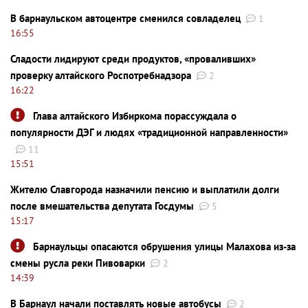
В барнаульском автоцентре сменился совладелец
1
16:55
Сладости лидируют среди продуктов, «проваливших»
проверку алтайского Роспотребнадзора
2
16:22
Глава алтайского Избиркома порассуждала о
популярности ДЭГ и людях «традиционной направленности»
11
15:51
Жителю Славгорода назначили пенсию и выплатили долги
после вмешательства депутата Госдумы
5
15:17
Барнаульцы опасаются обрушения улицы Малахова из-за
смены русла реки Пивоварки
2
14:39
В Барнаул начали поставлять новые автобусы
2