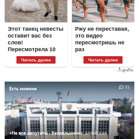
Этот танец невесты
Ржу не переставая,
оставит вас без
это видео
слов!
пересмотришь не
Пересмотрела 10
раз
раз
Читать далее
Читать далее
35
Есть мнение
«Не все депутаты - бездельники»:
алтайские