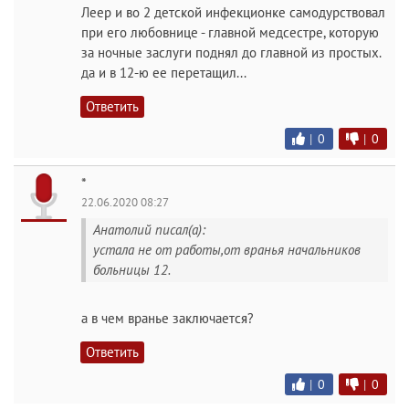
Леер и во 2 детской инфекционке самодурствовал
при его любовнице - главной медсестре, которую
за ночные заслуги поднял до главной из простых.
да и в 12-ю ее перетащил...
Ответить
|
0
|
0
*
22.06.2020 08:27
Анатолий писал(а):
устала не от работы,от вранья начальников
больницы 12.
а в чем вранье заключается?
Ответить
|
0
|
0