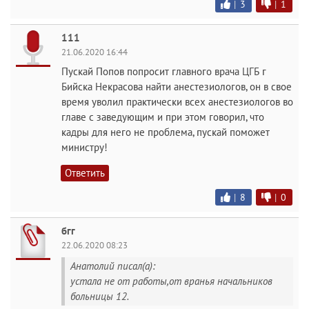
|
3
|
1
111
21.06.2020 16:44
Пускай Попов попросит главного врача ЦГБ г
Бийска Некрасова найти анестезиологов, он в свое
время уволил практически всех анестезиологов во
главе с заведующим и при этом говорил, что
кадры для него не проблема, пускай поможет
министру!
Ответить
|
8
|
0
бгг
22.06.2020 08:23
Анатолий писал(а):
устала не от работы,от вранья начальников
больницы 12.