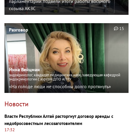
парламентарии подвели итоги работы восьмого
созыва АКЗС
15
Разговор
Инна Вейцман
эндокринолог, кандидат медицинских наук, заведующая кафедрой
эндокринологии с курсом ДПО АГМУ
«На голоде люди не способны долго протянуть»
Новости
Власти Республики Алтай расторгнут договор аренды с
недобросовестным лесозаготовителем
17:32