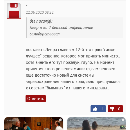
*
22.06.2020 08:32
бгг писал(а):
Леер и во 2 детской инфекционке
самодурствовал
поставить Леера главным 12-й это прям "самое
лучшее" решение, которое мог принять министр..
хотя винить его тут пожалуй, глупо. На момент
принятия этого решения министр, сам человек
еще достаточно новый для системы
здравоохранения нашего края, явно прислушался
к советам "бывалых" из нашего минздрава..
Ответить
|
1
|
0
i
i