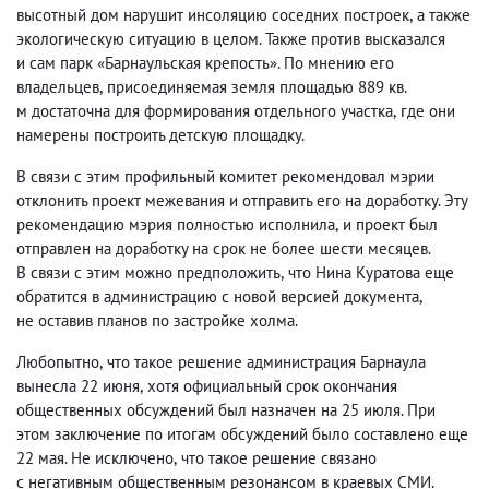
высотный дом нарушит инсоляцию соседних построек
,
а также
экологическую ситуацию в целом. Также против высказался
и сам парк «Барнаульская крепость». По мнению его
владельцев
,
присоединяемая земля площадью 889 кв.
м достаточна для формирования отдельного участка
,
где они
намерены построить детскую площадку.
В связи с этим профильный комитет рекомендовал мэрии
отклонить проект межевания и отправить его на доработку. Эту
рекомендацию мэрия полностью исполнила
,
и проект был
отправлен на доработку на срок не более шести месяцев.
В связи с этим можно предположить
,
что Нина Куратова еще
обратится в администрацию с новой версией документа
,
не оставив планов по застройке холма.
Любопытно
,
что такое решение администрация Барнаула
вынесла 22 июня
,
хотя официальный срок окончания
общественных обсуждений был назначен на 25 июля. При
этом заключение по итогам обсуждений было составлено еще
22 мая. Не исключено
,
что такое решение связано
с негативным общественным резонансом в краевых СМИ.