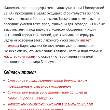
Напомним
,
что процедура межевания участка на Молодежной
21 «А» проходила в целях будущего строительства жилого
дома с девятью и более этажами. Также стоит отметить
,
что
соседние участки тоже предназначены для возведения жилых
высоток: земля под парком с колесом обозрения и холм
за главной городской сценой
,
где закопаны резервуары.
Задумка освоения этого лакомого куска земли
витает
в головах
барнаульских бизнесменов уже несколько лет.
Не исключено
,
что межевание являлось частью подготовки к
масштабному плану
по освоению территории у главной
праздничной площади Барнаула.
Сейчас читают
Сливочное масло, изготовленное барнаульским
предприятием, оказалось маргарином
Санкции помешали запустить авиамаршрут из
Новосибирска в Белокуриху
Алтайскому бизнесмену может грозить до 15 лет
лишения свободы за дачу взятки