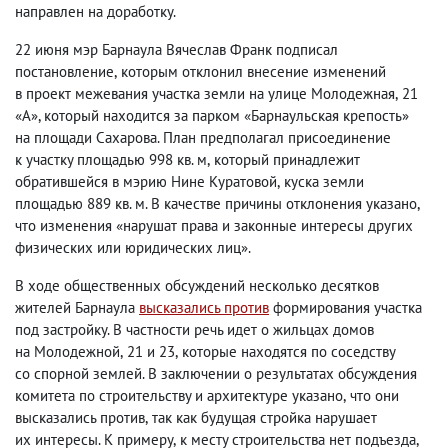
направлен на доработку.
22 июня мэр Барнаула Вячеслав Франк подписал
постановление
,
которым отклонил внесение изменений
в проект межевания участка земли на улице Молодежная
,
21
«А», который находится за парком «Барнаульская крепость»
на площади Сахарова. План предполагал присоединение
к участку площадью 998 кв. м
,
который принадлежит
обратившейся в мэрию Нине Куратовой
,
куска земли
площадью 889 кв. м. В качестве причины отклонения указано
,
что изменения «нарушат права и законные интересы других
физических или юридических лиц».
В ходе общественных обсуждений несколько десятков
жителей Барнаула
высказались против
формирования участка
под застройку. В частности речь идет о жильцах домов
на Молодежной
,
21 и 23
,
которые находятся по соседству
со спорной землей. В заключении о результатах обсуждения
комитета по строительству и архитектуре указано
,
что они
высказались против
,
так как будущая стройка нарушает
их интересы. К примеру
,
к месту строительства нет подъезда
,