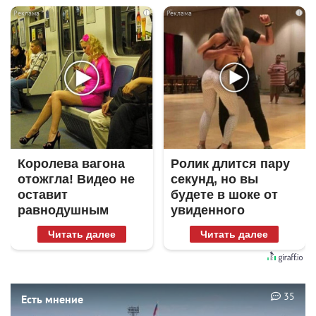
i
i
Королева вагона
Ролик длится пару
отожгла! Видео не
секунд, но вы
оставит
будете в шоке от
равнодушным
увиденного
Читать далее
Читать далее
35
Есть мнение