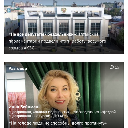
«Не все депутаты - бездельники»:
алтайские
парламентарии подвели итоги работы восьмого
созыва АКЗС
15
Разговор
Инна Вейцман
эндокринолог, кандидат медицинских наук, заведующая кафедрой
эндокринологии с курсом ДПО АГМУ
«На голоде люди не способны долго протянуть»