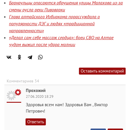
Барнаульцы опасаются обрушения улицы Малахова из-за
смены русла реки Пивоварки
Глава алтайского Избиркома порассуждала о
популярности ДЭГ и людях «традиционной
направленности»
«Делал сам себе массаж сердца»: боец СВО на Алтае
чудом выжил после удара молнии
Оставить комментарий
Комментариев 34
Прохожий
27.06.2020 18:29
Здоровья всем нам! Здоровья Вам , Виктор
Петрович!
Ответить