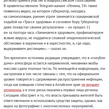
региона принять участие в общероссийском голосовании.
В правительственном Telegram-канале «Ленина
,
59» также
появилось видео
,
на котором губернатор
,
находясь
на самоизоляции
,
ранним утром занимается скандинавской
ходьбой на «Трассе здоровья» в сосновом бору. Губернатор
даже похвастал своими результатами — он прошел 11
км за полтора часа. «Занимаемся здоровьем
,
профилактируем
всякие вирусы
,
не поддаемся сложной эпидемиологической
обстановке в окружении и в окрестностях
,
и
,
где надо
,
выдерживаем дистанцию», — сказал он.
Тем временем источники редакции утверждают
,
что в «голубом
доме» атмосфера остается напряженной
,
чиновники якобы
массово сдали платные тесты. По имеющейся информации
,
эти
настроения в том числе связаны с тем
,
что на официальном
уровне говорится о сдерживании распространения инфекции
,
тогда как ковидная статистика в Алтайском крае
не внушает
оптимизма
, а в зоне риска оказались первые лица региона.
Ситуацию обостряет и то
,
что власть призывала жителей быть
ответственными и использовать средства защиты
,
однако
,
как
видно на фотографиях с многочисленных мероприятий
,