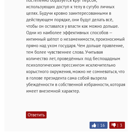
постепенно образуется круг персон,
использующих доступ к телу в сугубо личных
целях. Будучи кровно заинтересованными в
действующем порядке, они будут делать всё,
чтобы он оставался у власти как можно дольше.
Одни из наиболее эффективных способов —
интимный шёпот о незаменимости, произносимый
прямо над ухом государя. Чем дольше правление,
тем более чувственнее слова. Учитывая
количество лет, проведённых под беспощадным
психологическим прессингом исключительно
корыстного окружения, можно не сомневаться, что
в голове президента сама собой вызрела
убеждённости в собственной избранности, которая
имеет внеземной характер.
Ответить
|
16
|
3