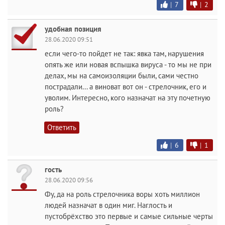
|
7
|
2
удобная позиция
28.06.2020 09:51
если чего-то пойдет не так: явка там, нарушения
опять же или новая вспышка вируса - то мы не при
делах, мы на самоизоляции были, сами честно
пострадали... а виноват вот он - стрелочник, его и
уволим. Интересно, кого назначат на эту почетную
роль?
Ответить
|
6
|
1
гость
28.06.2020 09:56
Фу, да на роль стрелочника воры хоть миллион
людей назначат в один миг. Наглость и
пустобрёхство это первые и самые сильные черты