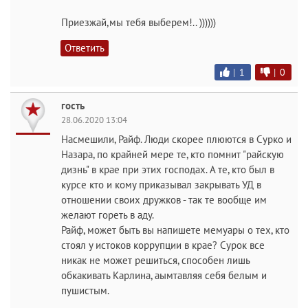
Приезжай,мы тебя выберем!.. ))))))
Ответить
|
1
|
0
гость
28.06.2020 13:04
Насмешили, Райф. Люди скорее плюются в Сурко и
Назара, по крайней мере те, кто помнит "райскую
дизнь" в крае при этих господах. А те, кто был в
курсе кто и кому приказывал закрывать УД в
отношении своих дружков - так те вообще им
желают гореть в аду.
Райф, может быть вы напишете мемуары о тех, кто
стоял у истоков коррупции в крае? Сурок все
никак не может решиться, способен лишь
обкакивать Карлина, аымтавляя себя белым и
пушистым.