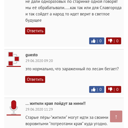
не дали одноразовых по старинке одной говорят
мы её обрабатывали.....как так или для Славгорода
и так сойдет а народ то идет верит в светлое
будущее
Ответить
|
0
|
0
guesto
29.06.2020 09:20
это нормально, что зараженный по лесам бегает?
Ответить
|
0
|
0
... житили края пойдут за ними!!
29.06.2020 11:29
↑
Старые пёры-"житили" могут идти за своими
воровитыми "потреотами края" куда угодно.