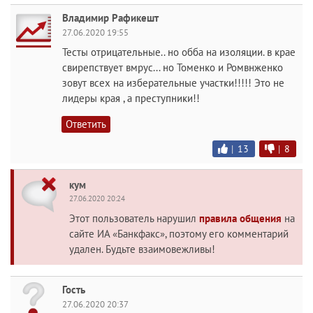
Владимир Рафикешт
27.06.2020 19:55
Тесты отрицательные.. но обба на изоляции. в крае
свирепствует вмрус... но Томенко и Ромвнженко
зовут всех на изберательные участки!!!!! Это не
лидеры края , а преступники!!
Ответить
|
13
|
8
кум
27.06.2020 20:24
Этот пользователь нарушил
правила общения
на
сайте ИА «Банкфакс», поэтому его комментарий
удален. Будьте взаимовежливы!
Гость
27.06.2020 20:37