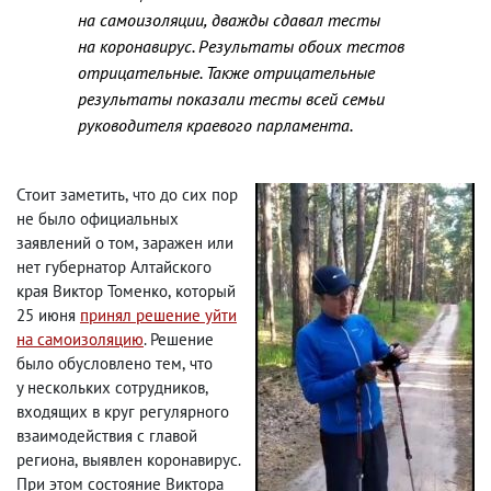
на самоизоляции
,
дважды сдавал тесты
на коронавирус. Результаты обоих тестов
отрицательные. Также отрицательные
результаты показали тесты всей семьи
руководителя краевого парламента.
Стоит заметить
,
что до сих пор
не было официальных
заявлений о том
,
заражен или
нет губернатор Алтайского
края Виктор Томенко
,
который
25 июня
принял решение уйти
на самоизоляцию
. Решение
было обусловлено тем
,
что
у нескольких сотрудников
,
входящих в круг регулярного
взаимодействия с главой
региона
,
выявлен коронавирус.
При этом состояние Виктора