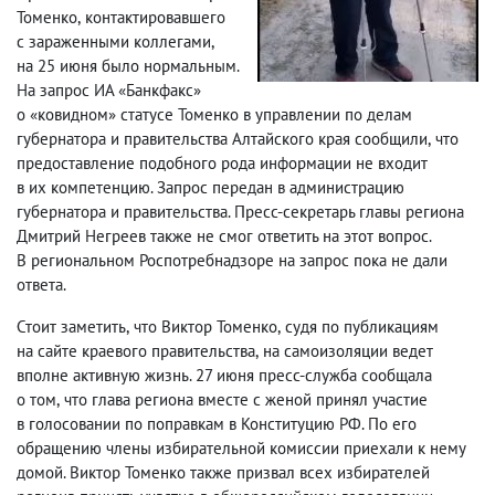
Томенко
,
контактировавшего
с зараженными коллегами
,
на 25 июня было нормальным.
На запрос ИА «Банкфакс»
о «ковидном» статусе Томенко в управлении по делам
губернатора и правительства Алтайского края сообщили
,
что
предоставление подобного рода информации не входит
в их компетенцию. Запрос передан в администрацию
губернатора и правительства. Пресс-секретарь главы региона
Дмитрий Негреев также не смог ответить на этот вопрос.
В региональном Роспотребнадзоре на запрос пока не дали
ответа.
Стоит заметить
,
что Виктор Томенко
,
судя по публикациям
на сайте краевого правительства
,
на самоизоляции ведет
вполне активную жизнь. 27 июня пресс-служба сообщала
о том
,
что глава региона вместе с женой принял участие
в голосовании по поправкам в Конституцию РФ. По его
обращению члены избирательной комиссии приехали к нему
домой. Виктор Томенко также призвал всех избирателей