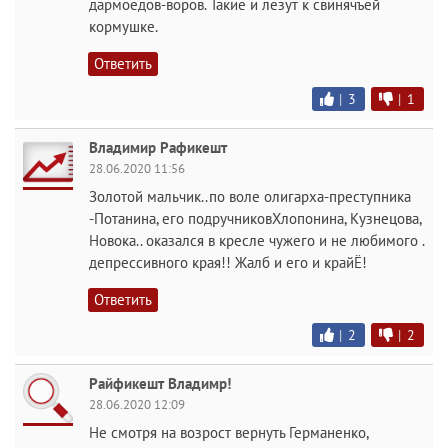
дармоедов-воров. Такие и лезут к свинячъей
кормушке.
Ответить
|
3
|
1
Владимир Рафикешт
28.06.2020 11:56
Золотой мальчик..по воле олигарха-преступника
-Потанина, его подручниковХлопонина, Кузнецова,
Новока.. оказался в кресле чужего и не любимого .
депрессивного края!! Жалб и его и крайЁ!
Ответить
|
2
|
2
Райфикешт Владимр!
28.06.2020 12:09
Не смотря на возрост вернуть Германенко,