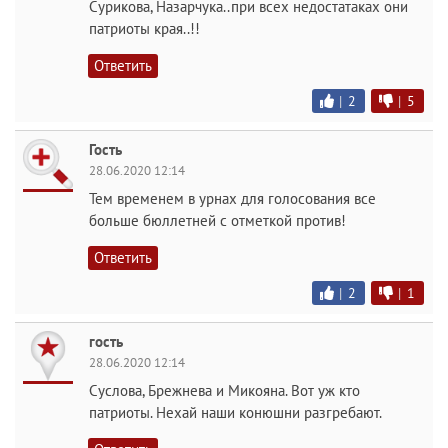
Сурикова, Назарчука..при всех недостатаках они
патриоты края..!!
Ответить
|
2
|
5
Гость
28.06.2020 12:14
Тем временем в урнах для голосования все
больше бюллетней с отметкой против!
Ответить
|
2
|
1
гость
28.06.2020 12:14
Суслова, Брежнева и Микояна. Вот уж кто
патриоты. Нехай наши конюшни разгребают.