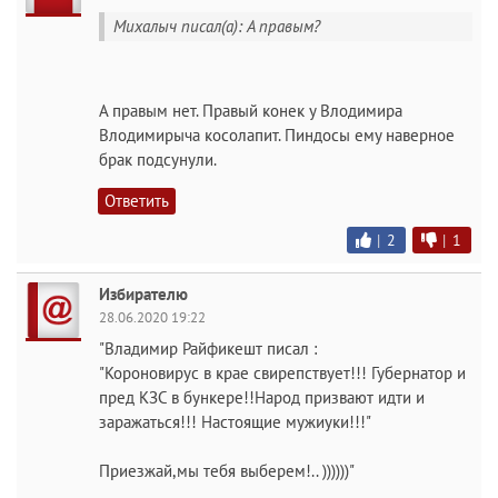
Михалыч писал(а): А правым?
А правым нет. Правый конек у Влодимира
Влодимирыча косолапит. Пиндосы ему наверное
брак подсунули.
Ответить
|
2
|
1
Избирателю
28.06.2020 19:22
"Владимир Райфикешт писал :
"Короновирус в крае свирепствует!!! Губернатор и
пред КЗС в бункере!!Народ призвают идти и
заражаться!!! Настоящие мужиуки!!!"
Приезжай,мы тебя выберем!.. ))))))"