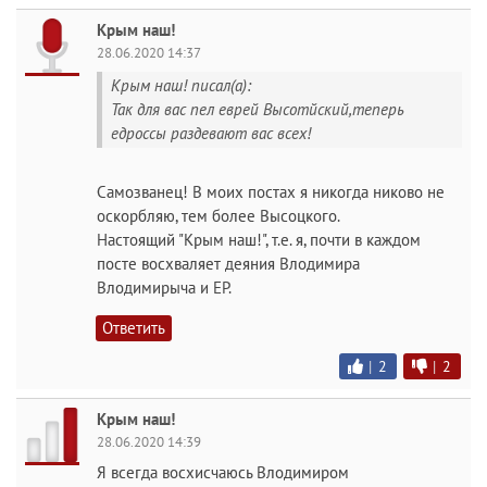
Kрым наш!
28.06.2020 14:37
Крым наш! писал(а):
Так для вас пел еврей Высотйский,теперь
едроссы раздевают вас всех!
Самозванец! В моих постах я никогда никово не
оскорбляю, тем более Высоцкого.
Настоящий "Крым наш!", т.е. я, почти в каждом
посте восхваляет деяния Влодимира
Влодимирыча и ЕР.
Ответить
|
2
|
2
Kрым наш!
28.06.2020 14:39
Я всегда восхисчаюсь Влодимиром