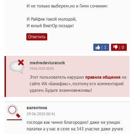
И не только выберем,но и Гимн сочиним:
И Райфик такой молодой,
И юный ВиктОр позади!
Ответить
|
1
|
0
medvedeviurarunk
29.06.2020 00:03
Этот пользователь нарушил
правила общения
на
сайте ИА «Банкфакс», поэтому его комментарий
удален. Будьте взаимовежливы!
валентина
29.06.2020 00:41
господи как чинно благородно! даже на улицах
палатки а у нас в селе на 543 участке даже ручек