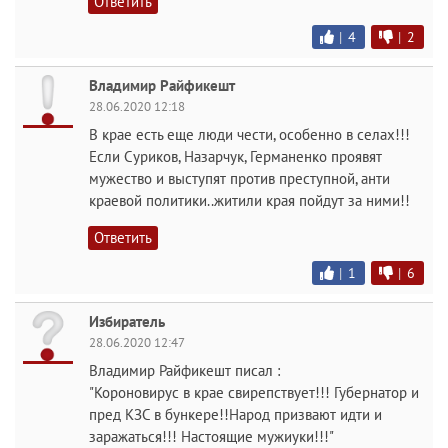
Ответить
|
4
|
2
Владимир Райфикешт
28.06.2020 12:18
В крае есть еще люди чести, особенно в селах!!!
Если Суриков, Назарчук, Германенко проявят
мужество и выступят против преступной, анти
краевой политики..житили края пойдут за ними!!
Ответить
|
1
|
6
Избиратель
28.06.2020 12:47
Владимир Райфикешт писал :
"Короновирус в крае свирепствует!!! Губернатор и
пред КЗС в бункере!!Народ призвают идти и
заражаться!!! Настоящие мужиуки!!!"