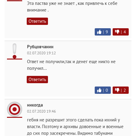
Эта паства уже не знает , как привлечь к себе
внимание .
Ответить
|
9
|
4
Рубцовчанин
02.07.2020 19:12
Ответ не получили,так и денег еще никто не
получил...
Ответить
|
0
|
2
никогда
02.07.2020 19:46
гебня не разрешит этого сделать пока ихний у
власти. Поэтому и архивы довоенные и военные
до сих пор засекречены. Видимо табунами