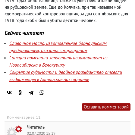
1919 годах белогвардейцы также осуществляли казни людей
на рубцовской земле. Еще до Колчака
,
при так называемой
«демократической контрреволюции», за два сентябрьских дня
1918 года якобы были убиты десятки человек.
Сейчас читают
Сливочное масло, изготовленное барнаульским
предприятием, оказалось маргарином
Санкции помешали запустить авиамаршрут из
Новосибирска в Белокуриху
Сокрытие судимости и двойное гражданство отсеяли
выдвиженцев в Алтайское Заксобрание
Оставить комментарий
Комментариев 11
Читатель
02.07.2020 15:19