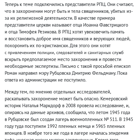
Теперь к теме подключились представители РПЦ. Они считают
,
что в захоронении могут быть и тела священников
,
убитых из-
за их религиозной деятельности. В качестве примера
представители церкви называют отца Иоанна Фавстрицкого
и отца Тимофея Резикова. В РПЦ хотят увековечить память
и восстановить доброе имя священников и верующих людей
,
похоронить их по-христиански. Для этого они хотят
с привлечением полиции
,
следователей и санитарных служб
вскрыть предполагаемое место захоронения и провести
необходимые экспертизы. Письмо с такой просьбой епископ
Роман направил мэру Рубцовска Дмитрию Фельдману. Пока
ответа из администрации не поступило.
Между тем
,
по мнению отдельных исследователей
,
раскапывать захоронение может быть опасно. Кемеровский
историк Наталья Маркдорф в 2008 провела исследование
,
и
,
опираясь на данные архивов
,
сообщила
,
что летом 1945 года
в Рубцовске был создан лагерь военнопленных № 511. В 1945
году туда поступили 1992 пленных немца и 5965 пленных
японцев. В ноябре того же года в лагере началась эпидемия
тифа
,
унесшая жизни многих заключенных. Кроме того
,