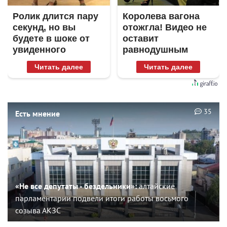
Ролик длится пару
Королева вагона
секунд, но вы
отожгла! Видео не
будете в шоке от
оставит
увиденного
равнодушным
Читать далее
Читать далее
35
Есть мнение
«Не все депутаты - бездельники»:
алтайские
парламентарии подвели итоги работы восьмого
созыва АКЗС