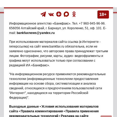
18+
Информационное агентство
«Банкфакс»
. Тел.
+7 960-945-96-96
.
656056
Алтайский край, г. Барнаул
,
ул. Короленко, 51, оф. 101
. E-
mail:
bankfaxnews@yandex.ru
При использовании материалов сайта ссылка (в Интернете -
гиперссылка) на сайт www.bankfax.ru обязательна, если не
заявлено однозначно, что авторские права принадлежат третьим
лицам. Фотографии, рисунки, карты, аудио- видеофрагменты и
графика могут использоваться только при согласовании с
редакцией ИА «Банкфакс».
"На информационном ресурсе применяются рекомендательные
технологии (информационные технологии предоставления
информации на основе сбора, систематизации и анализа
сведений, относящихся к предпочтениям пользователей сети
"Интернет", находящихся на территории Российской
Федерации)".
Выходные данные
•
Условия использования материалов
сайта
•
Правила комментирования
•
Правила применения
рекомендательных технологий
•
Реклама на сайте