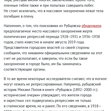
пленные гибли также и при попытках совершить побег.
Не стоит исключать
,
что в массовом захоронении лежат тела
погибших в плену.
Напомним
,
о том
,
что поисковики из Рубцовска
обнаружили
предполагаемое место массового захоронения жертв
политических репрессий периода 1928−1931 и 1936−1938
годов
,
стало известно в начале августа 2019 года.
Представители городских властей со своей стороны
сообщили
,
что никакими официальными сведениями на этот
счет не располагают
,
и заверили
,
что если бы такое
захоронение в городе было
,
им бы занимались
соответствующие органы.
В то же время некоторые исследователи считают
,
что в могиле
могут лежать не репрессированные. Например
,
рубцовский
историк Михаил Попов в книге «Рубцовск
(
1892−2000 гг.):
исторические очерки» утверждает
,
что жители города
и окрестных сел подвергались репрессиям не только
в сталинское время
,
но и ранее. По его сведениям
,
в 1918—