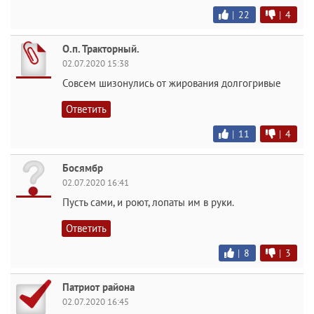
|
22
|
4
О.п. Тракторный.
02.07.2020 15:38
Совсем шизонулись от жирования долгогривые
Ответить
|
11
|
4
Босямбр
02.07.2020 16:41
Пусть сами, и роют, лопаты им в руки.
Ответить
|
8
|
3
Патриот района
02.07.2020 16:45