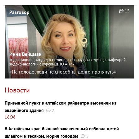
15
Разговор
Инна Вейцман
эндокринолог, кандидат медицинских наук, заведующая кафедрой
эндокринологии с курсом ДПО АГМУ
«На голоде люди не способны долго протянуть»
Новости
Призывной пункт в алтайском райцентре выселили из
аварийного здания
2
18:08
В Алтайском крае бывший заключенный избивал детей
шлангом и тесаком, морил голодом
5