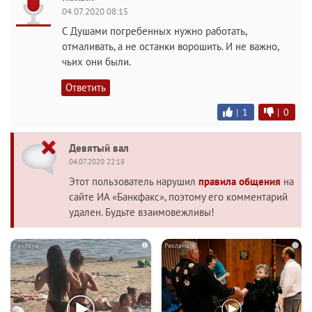
04.07.2020 08:15
С Душами погребенных нужно работать,
отмаливать, а не останки ворошить. И не важно,
чьих они были.
Ответить
|
1
|
0
Девятый вал
04.07.2020 22:18
Этот пользователь нарушил
правила общения
на
сайте ИА «Банкфакс», поэтому его комментарий
удален. Будьте взаимовежливы!
i
i