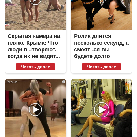
Скрытая камера на
Ролик длится
пляже Крыма: Что
несколько секунд, а
люди вытворяют,
смеяться вы
когда их не видят...
будете долго
Читать далее
Читать далее
i
i