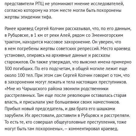
представители РПЦ не упоминают мнение исследователей
,
согласно которому на этом месте могли быть похоронены
жертвы эпидемии тифа.
Ранее краевед Сергей Колчин рассказывал
,
что
,
по его данным
,
в Рубцовске
,
в 1 км от реки Алей
,
рядом со Змеиногорским
трактом
,
находится массовое захоронение. Он уверен
,
что
в нем погребены жертвы советских репрессий. Место краевед
установил
,
опираясь на архивные данные и рассказы
старожилов. Он также утверждал
,
что выяснил имена примерно
300 погибших. По его подсчетам
,
в общей могиле лежит еще
около 100 тел. При этом сам Сергей Колчин говорит о том
,
что
в захоронении могут лежать и тела настоящих преступников.
«Мне из Чарышского района звонили родственники
расстрелянных. Там еще после революции оставалась старая
власть
,
и присылали уже большевики своих наместников.
Прибыл новый председатель
,
и два брата его шашками
зарубили. Их арестовали
,
доставили в Рубцовск и расстреляли.
То есть те
,
кто совершал общеуголовные преступления
,
тоже
могут быть там похоронены», — комментировал краевед.