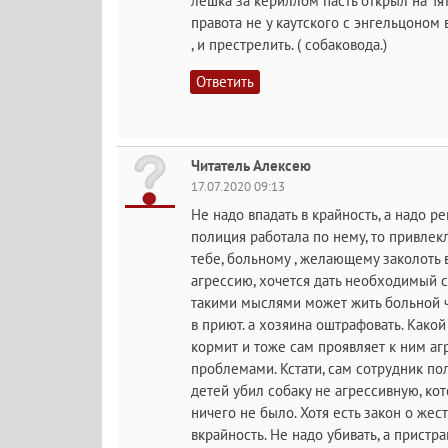
лешка за кериллом пасть открыл на Тят
правота не у каутского с энгельцоном 
, и престрелить. ( собаковода.)
Ответить
Читатель Алексею
17.07.2020 09:13
Не надо впадать в крайность, а надо ре
полиция работала по нему, то привлек
тебе, больному , желающему заколоть
агрессию, хочется дать необходимый со
такими мыслями может жить больной че
в приют. а хозяина оштрафовать. Какой
кормит и тоже сам проявляет к ним агр
проблемами. Кстати, сам сотрудник по
детей убил собаку не агрессивную, ко
ничего не было. Хотя есть закон о же
вкрайность. Не надо убивать, а пристра