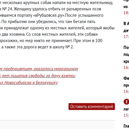
е несколько крупных собак напали на местную жительницу
,
из
а № 24. Женщину удалось отбить от разъяренных псов
18
учившемся порталу «вРубцовске.ру».После услышанного
. По прибытию они убедились
,
что там бегали пять
В 
ни принадлежат одному из местных жителей
,
который якобы
де
 два хозяина. Со слов местных жителей
,
эти собаки
17
 прохожих
,
но мер никто не принимает. При этом в 100
,
а также эта дорога ведет в школу № 2.
По
по
кр
16
им предприятием, оказалось маргарином
 лет лишения свободы за дачу взятки
Фе
з Новосибирска в Белокуриху
пр
16
Оставить комментарий
ле
15
Гл