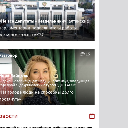
«Не все депутаты - бездельники»:
алтайские
парламентарии подвели итоги работы
восьмого созыва АКЗС
15
Разговор
Инна Вейцман
эндокринолог, кандидат медицинских наук, заведующая
кафедрой эндокринологии с курсом ДПО АГМУ
«На голоде люди не способны долго
протянуть»
овости
изывной пункт в алтайском райцентре выселили