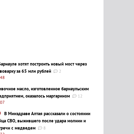
Барнауле хотят построить новый мост через
воварку за 65 млн рублей
2
:48
ивочное масло, изготовленное барнаульским
едприятием, оказалось маргарином
12
:07
В Минздраве Алтая рассказали о состоянии
йца СВО, выжившего после удара молнии и
тречи с медведем
8