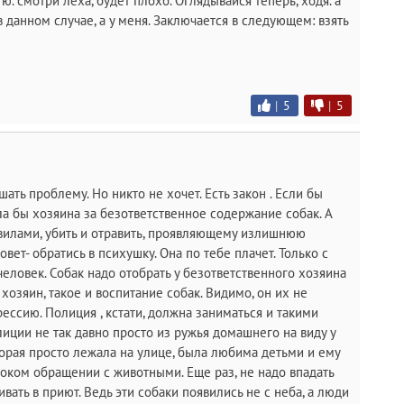
ю. смотри лёха, будет плохо. Оглядывайся теперь, ходя. а
в данном случае, а у меня. Заключается в следующем: взять
|
5
|
5
шать проблему. Но никто не хочет. Есть закон . Если бы
ла бы хозяина за безответственное содержание собак. А
 вилами, убить и отравить, проявляющему излишнюю
вет- обратись в психушку. Она по тебе плачет. Только с
ловек. Собак надо отобрать у безответственного хозяина
 хозяин, такое и воспитание собак. Видимо, он их не
ессию. Полиция , кстати, должна заниматься и такими
лиции не так давно просто из ружья домашнего на виду у
торая просто лежала на улице, была любима детьми и ему
стоком обращении с животными. Еще раз, не надо впадать
ивать в приют. Ведь эти собаки появились не с неба, а люди