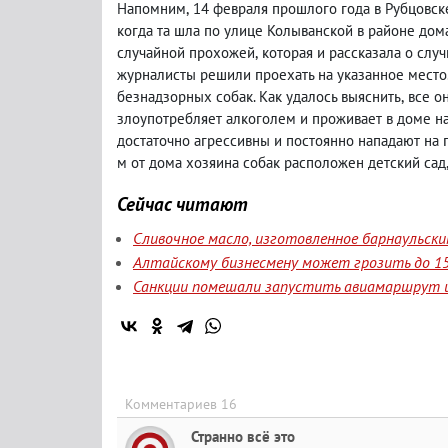
Напомним
,
14 февраля прошлого года в Рубцовск
когда та шла по улице Колыванской в районе дом
случайной прохожей
,
которая и рассказала о сл
журналисты решили проехать на указанное место
безнадзорных собак. Как удалось выяснить
,
все о
злоупотребляет алкоголем и проживает в доме на
достаточно агрессивны и постоянно нападают на
м от дома хозяина собак расположен детский сад
Сейчас читают
Сливочное масло, изготовленное барнаульск
Алтайскому бизнесмену может грозить до 15
Санкции помешали запустить авиамаршрут и
Комментариев 16
Странно всё это