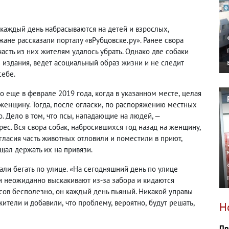
 каждый день набрасываются на детей и взрослых
,
ане рассказали порталу «вРубцовске.ру». Ранее свора
часть из них жителям удалось убрать. Однако две собаки
 издания
,
ведет асоциальный образ жизни и не следит
себе.
о еще в феврале 2019 года
,
когда в указанном месте
,
целая
енщину. Тогда
,
после огласки
,
по распоряжению местных
о. Дело в том
,
что псы
,
нападающие на людей, —
рес. Вся свора собак
,
набросившихся год назад на женщину
,
гласия часть животных отловили и поместили в приют
,
ещал держать их на привязи.
али бегать по улице. «На сегодняшний день по улице
и неожиданно выскакивают из-за забора и кидаются
псов бесполезно
,
он каждый день пьяный. Никакой управы
жители и добавили
,
что проблему
,
вероятно
,
будут решать
,
Н
Пр