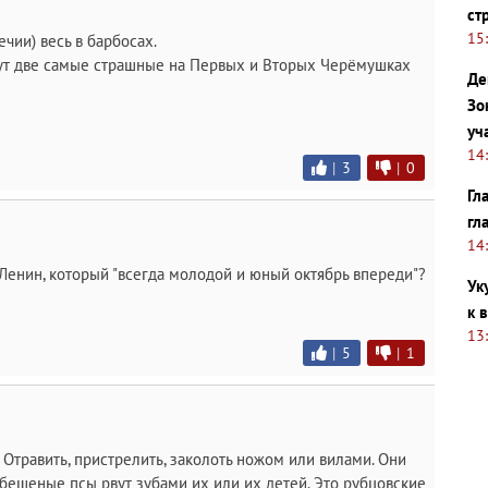
ст
15
чии) весь в барбосах.
ут две самые страшные на Первых и Вторых Черёмушках
Де
Зо
уч
14
|
3
|
0
Гл
гл
14
Ленин, который "всегда молодой и юный октябрь впереди"?
Ук
к 
13
|
5
|
1
 Отравить, пристрелить, заколоть ножом или вилами. Они
к бешеные псы рвут зубами их или их детей. Это рубцовские