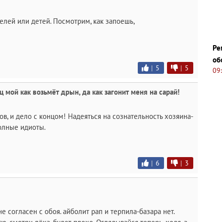
елей или детей. Посмотрим, как запоешь,
Ре
об
|
5
|
5
09
 мой как возьмёт дрын, да как загонит меня на сарай!
в, и дело с концом! Надеяться на сознательность хозяина-
полные идиоты.
|
6
|
3
не согласен с обоя. айболит рап и терпила-базара нет.