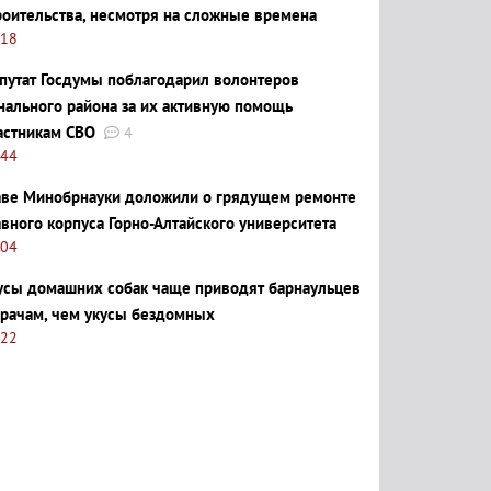
роительства, несмотря на сложные времена
:18
путат Госдумы поблагодарил волонтеров
нального района за их активную помощь
астникам СВО
4
:44
аве Минобрнауки доложили о грядущем ремонте
авного корпуса Горно-Алтайского университета
:04
усы домашних собак чаще приводят барнаульцев
врачам, чем укусы бездомных
:22