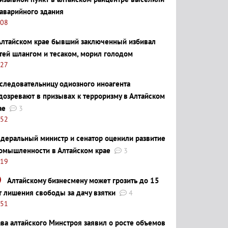
 аварийного здания
:08
Алтайском крае бывший заключенный избивал
тей шлангом и тесаком, морил голодом
:27
следовательницу одиозного иноагента
дозревают в призывах к терроризму в Алтайском
ае
3
:52
деральный министр и сенатор оценили развитие
омышленности в Алтайском крае
3
:19
Алтайскому бизнесмену может грозить до 15
т лишения свободы за дачу взятки
4
:51
ава алтайского Минстроя заявил о росте объемов