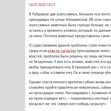
16.07.2020 18:25
В Рубцовске два агрессивных
,
больших пса почти
проходящих по улице Колыванской. Об этом горож
агрессивных животных была гораздо больше
,
но 
остались у прежнего хозяина
,
который
,
по данным
за ними. Поэтому животные предоставлены сами 
О существовании данной проблемы стало известн
свора псов
едва не загрызла
проходившую мимо ж
властей
,
проблема была решена
,
но лишь частичн
не бездомные. У них есть хозяин
,
известен его ад
якобы принадлежала ему. В прошлый раз с его со
а двух собак оставили ему. Он в свою очередь об
Однако спустя немного времени собаки вновь нач
спокойно пройти практически невозможно
,
собак
на проходящих мимо. Разговаривать с хозяином 
на происходящее нет», — пожаловались местные 
когда все же эти «звери кого-нибудь загрызут».