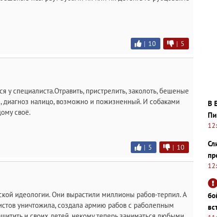
|
10
|
5
ся у специалиста.Отравить, пристрелить, заколоть, бешеные
ы, диагноз налицо, возможно и пожизненный. И собаками
В 
ому своё.
Пи
12
Сл
|
5
|
10
пр
12
вской идеологии. Они вырастили миллионы рабов-терпил. А
бо
алистов уничтожила, создала армию рабов с раболепным
вс
ащитить и своих детей, некому теперь заниматься любыми