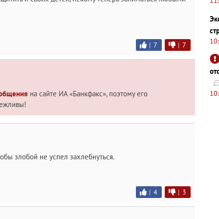
11
Эк
ст
10
|
7
|
7
от
10
 общения
на сайте ИА «Банкфакс», поэтому его
вежливы!
тобы злобой не успел захлебнуться.
|
4
|
3