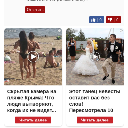
Ответить
|
0
|
0
i
i
Скрытая камера на
Этот танец невесты
пляже Крыма: Что
оставит вас без
люди вытворяют,
слов!
когда их не видят...
Пересмотрела 10
раз
Читать далее
Читать далее