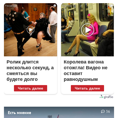
i
i
Ролик длится
Королева вагона
несколько секунд, а
отожгла! Видео не
смеяться вы
оставит
будете долго
равнодушным
Читать далее
Читать далее
36
Есть мнение