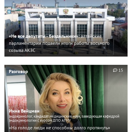
«Не все депутаты - бездельники»:
алтайские
парламентарии подвели итоги работы восьмого
созыва АКЗС
15
Разговор
Инна Вейцман
эндокринолог, кандидат медицинских наук, заведующая кафедрой
эндокринологии с курсом ДПО АГМУ
«На голоде люди не способны долго протянуть»