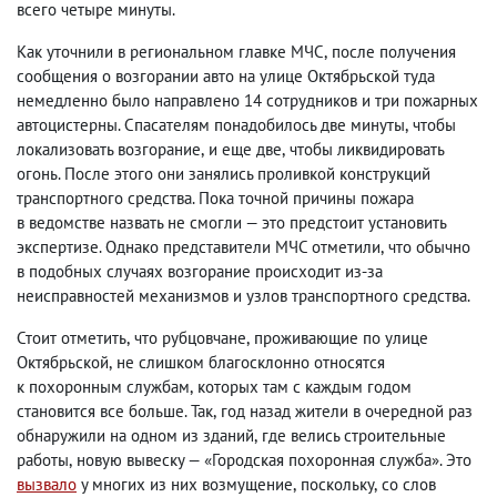
всего четыре минуты.
Как уточнили в региональном главке МЧС
,
после получения
сообщения о возгорании авто на улице Октябрьской туда
немедленно было направлено 14 сотрудников и три пожарных
автоцистерны. Спасателям понадобилось две минуты
,
чтобы
локализовать возгорание
,
и еще две
,
чтобы ликвидировать
огонь. После этого они занялись проливкой конструкций
транспортного средства. Пока точной причины пожара
в ведомстве назвать не смогли — это предстоит установить
экспертизе. Однако представители МЧС отметили
,
что обычно
в подобных случаях возгорание происходит из-за
неисправностей механизмов и узлов транспортного средства.
Стоит отметить
,
что рубцовчане
,
проживающие по улице
Октябрьской
,
не слишком благосклонно относятся
к похоронным службам
,
которых там с каждым годом
становится все больше. Так
,
год назад жители в очередной раз
обнаружили на одном из зданий
,
где велись строительные
работы
,
новую вывеску — «Городская похоронная служба». Это
вызвало
у многих из них возмущение
,
поскольку
,
со слов