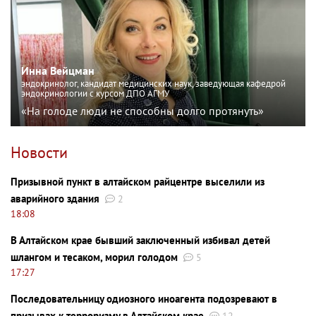
Инна Вейцман
эндокринолог, кандидат медицинских наук, заведующая кафедрой
эндокринологии с курсом ДПО АГМУ
«На голоде люди не способны долго протянуть»
Новости
Призывной пункт в алтайском райцентре выселили из
аварийного здания
2
18:08
В Алтайском крае бывший заключенный избивал детей
шлангом и тесаком, морил голодом
5
17:27
Последовательницу одиозного иноагента подозревают в
призывах к терроризму в Алтайском крае
12