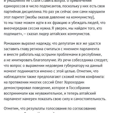
и
не стали ставить вопрос о привлечении
умышленно
единороссов в число подписантов
,
поскольку у них есть своя
партийная дисциплина. Но раз уж сейчас они сами нарушили
этот паритет [якобы оказав давление на коммунистку],
то мы тоже можем идти в их фракцию и убеждать людей
,
что
внеочередная сессия нужна. Я уверен
,
мы найдем того
,
кто
подпишет», — сказал лидер алтайских коммунистов.
Ромашкин выразил надежду
,
что депутатам все же удастся
заставить главу региона считаться с мнением парламента
и вместе работать над острыми проблемами в республике
,
а не имитировать благополучие. Из речи собеседника следует
,
что вопрос о выражении недоверия губернатору на данный
момент поднимается именно с этой целью. Отметим
,
что
наблюдатели также предполагают схожий мотив конфликта:
на протяжении многих сессий Олег Хорохордин
демонстрировал поведение
,
которое в Госсобрании
воспринимали как неуважительное
,
и теперь алтайский
парламент намерен показать свою силу и самостоятельность.
Отметим
,
что результаты голосования по согласованию