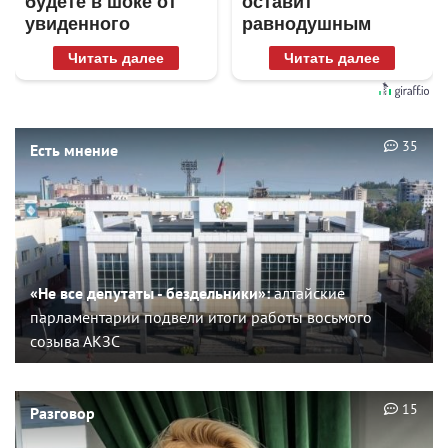
будете в шоке от
оставит
увиденного
равнодушным
Читать далее
Читать далее
35
Есть мнение
«Не все депутаты - бездельники»:
алтайские
парламентарии подвели итоги работы восьмого
созыва АКЗС
15
Разговор