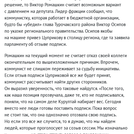
решение
,
то Виктор Ромашкин считает возможным вариант
с давлением на депутата. Лидер фракции сообщил
,
что
коммунистку
,
которая работает в бюджетной организации
,
будто бы «убедил» глава Турочакского района Виктор Осипов
по указке регионального правительства. Осипов якобы
на машине привез Цуприкову в столицу региона
,
где та заявила
парламенту об отзыве подписи.
Ромашкин на текущий момент не считает отказ своей коллеги
окончательным по вышеизложенным причинам. Впрочем
,
коммунист не слишком переживает за судьбу инициативы.
Если отзыв подписи Цуприковой все же будет принят
,
коммунист рассчитывает найти других сторонников.
Он выразил уверенность
,
что таковые найдутся. «После того
,
как наша позиция прозвучала
,
даже те
,
кто не подписывался
,
поняли
,
что на самом деле Курултай набирает вес. Сегодня
вместо нее люди готовы поставить подписи. Пока вопрос
не стоит так
,
что она однозначно отозвала свою подпись.
Но если это все же случится
,
то я думаю
,
что мы найдем
людей
,
которые проголосуют за созыв сессии. Мы изначально