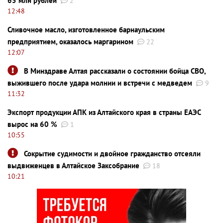
65 млн рублей
2
12:48
Сливочное масло, изготовленное барнаульским
предприятием, оказалось маргарином
22
12:07
В Минздраве Алтая рассказали о состоянии бойца СВО,
выжившего после удара молнии и встречи с медведем
9
11:32
Экспорт продукции АПК из Алтайского края в страны ЕАЭС
вырос на 60 %
1
10:55
Сокрытие судимости и двойное гражданство отсеяли
выдвиженцев в Алтайское Заксобрание
18
10:21