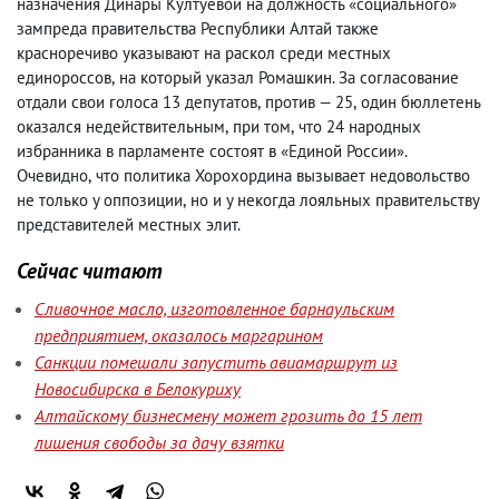
назначения Динары Култуевой на должность «социального»
зампреда правительства Республики Алтай также
красноречиво указывают на раскол среди местных
единороссов
,
на который указал Ромашкин. За согласование
отдали свои голоса 13 депутатов
,
против — 25
,
один бюллетень
оказался недействительным
,
при том
,
что 24 народных
избранника в парламенте состоят в «Единой России».
Очевидно
,
что политика Хорохордина вызывает недовольство
не только у оппозиции
,
но и у некогда лояльных правительству
представителей местных элит.
Сейчас читают
Сливочное масло, изготовленное барнаульским
предприятием, оказалось маргарином
Санкции помешали запустить авиамаршрут из
Новосибирска в Белокуриху
Алтайскому бизнесмену может грозить до 15 лет
лишения свободы за дачу взятки