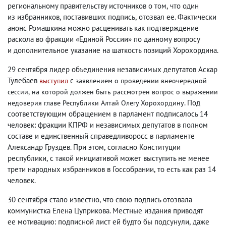
региональному правительству источников о том
,
что один
из избранников
,
поставивших подпись
,
отозвал ее. Фактически
анонс Ромашкина можно расценивать как подтверждение
раскола во фракции «Единой России» по данному вопросу
и дополнительное указание на шаткость позиций Хорохордина.
29 сентября лидер объединения независимых депутатов Аскар
Тулебаев
с
выступил
заявлением о проведении внеочередной
сессии
,
на которой должен быть рассмотрен вопрос о выражении
. Под
недоверия главе Республики Алтай Олегу Хорохордину
соответствующим обращением в парламент подписалось 14
человек: фракции КПРФ и независимых депутатов в полном
составе и единственный справедливоросс в парламенте
Александр Груздев. При этом
,
согласно Конституции
республики
,
с такой инициативой может выступить не менее
трети народных избранников в Госсобрании
,
то есть как раз 14
человек.
30 сентября стало известно
,
что свою подпись отозвала
коммунистка Елена Цуприкова. Местные издания приводят
ее мотивацию: подписной лист ей будто бы подсунули
,
даже