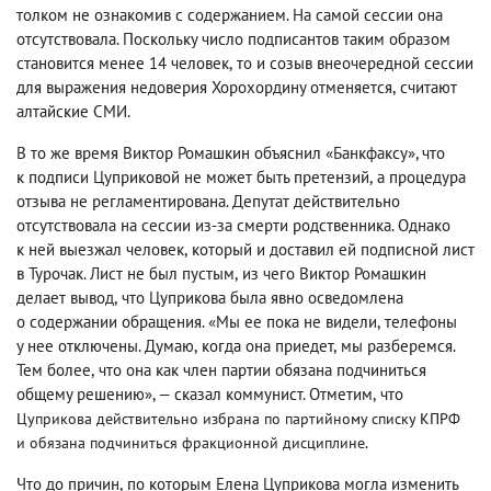
толком не ознакомив с содержанием. На самой сессии она
отсутствовала. Поскольку число подписантов таким образом
становится менее 14 человек
,
то и созыв внеочередной сессии
для выражения недоверия Хорохордину отменяется
,
считают
алтайские СМИ.
В то же время Виктор Ромашкин объяснил «Банкфаксу», что
к подписи Цуприковой не может быть претензий
,
а процедура
отзыва не регламентирована. Депутат действительно
отсутствовала на сессии из-за смерти родственника. Однако
к ней выезжал человек
,
который и доставил ей подписной лист
в Турочак. Лист не был пустым
,
из чего Виктор Ромашкин
делает вывод
,
что Цуприкова была явно осведомлена
о содержании обращения. «Мы ее пока не видели
,
телефоны
у нее отключены. Думаю
,
когда она приедет
,
мы разберемся.
Тем более
,
что она как член партии обязана подчиниться
общему решению», — сказал коммунист. Отметим
,
что
Цуприкова действительно избрана по партийному списку КПРФ
и обязана подчиниться фракционной дисциплине.
Что до причин
,
по которым Елена Цуприкова могла изменить