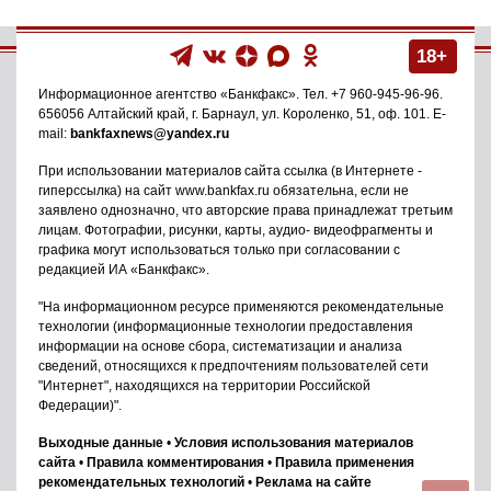
18+
Информационное агентство
«Банкфакс»
. Тел.
+7 960-945-96-96
.
656056
Алтайский край, г. Барнаул
,
ул. Короленко, 51, оф. 101
. E-
mail:
bankfaxnews@yandex.ru
При использовании материалов сайта ссылка (в Интернете -
гиперссылка) на сайт www.bankfax.ru обязательна, если не
заявлено однозначно, что авторские права принадлежат третьим
лицам. Фотографии, рисунки, карты, аудио- видеофрагменты и
графика могут использоваться только при согласовании с
редакцией ИА «Банкфакс».
"На информационном ресурсе применяются рекомендательные
технологии (информационные технологии предоставления
информации на основе сбора, систематизации и анализа
сведений, относящихся к предпочтениям пользователей сети
"Интернет", находящихся на территории Российской
Федерации)".
Выходные данные
•
Условия использования материалов
сайта
•
Правила комментирования
•
Правила применения
рекомендательных технологий
•
Реклама на сайте