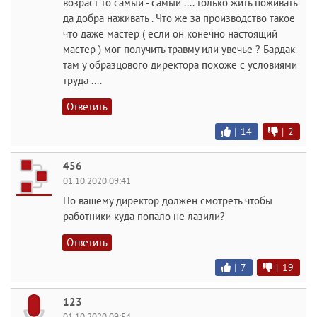
возраст то самый - самый .... только жить поживать
да добра наживать . Что же за производство такое
что даже мастер ( если он конечно настоящий
мастер ) мог получить травму или увечье ? Бардак
там у образцового директора похоже с условиями
труда ....
Ответить
|
14
|
2
456
01.10.2020 09:41
По вашему директор должен смотреть чтобы
работники куда попало не лазили?
Ответить
|
7
|
19
123
01.10.2020 09:54