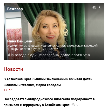
15
Разговор
Инна Вейцман
эндокринолог, кандидат медицинских наук, заведующая кафедрой
эндокринологии с курсом ДПО АГМУ
«На голоде люди не способны долго протянуть»
Новости
В Алтайском крае бывший заключенный избивал детей
шлангом и тесаком, морил голодом
17:27
Последовательницу одиозного иноагента подозревают в
призывах к терроризму в Алтайском крае
3