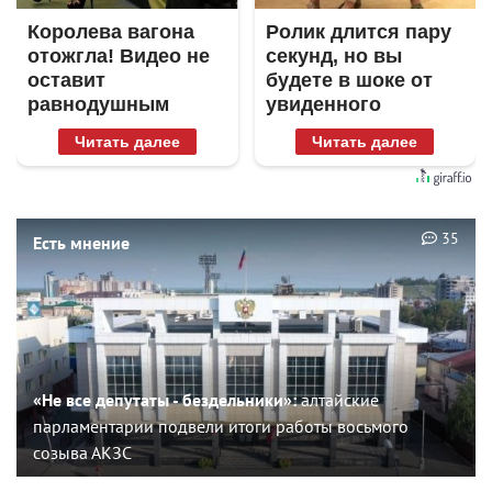
Королева вагона
Ролик длится пару
отожгла! Видео не
секунд, но вы
оставит
будете в шоке от
равнодушным
увиденного
Читать далее
Читать далее
35
Есть мнение
«Не все депутаты - бездельники»:
алтайские
парламентарии подвели итоги работы восьмого
созыва АКЗС