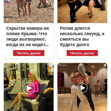
Скрытая камера на
Ролик длится
пляже Крыма: Что
несколько секунд, а
люди вытворяют,
смеяться вы
когда их не видят...
будете долго
Читать далее
Читать далее
i
i