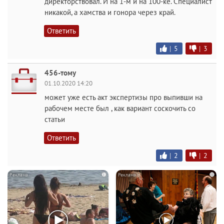
директорствовал. И на 1-м и на 100-ке. Специалист
никакой, а хамства и гонора через край.
Ответить
|
5
|
3
456-тому
01.10.2020 14:20
может уже есть акт экспертизы про выпивши на
рабочем месте был , как вариант соскочить со
статьи
Ответить
|
2
|
2
i
i