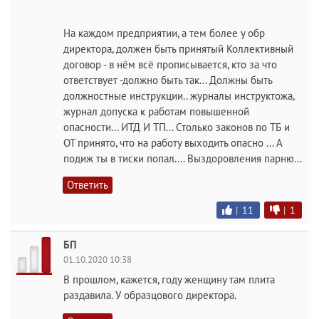
На каждом предприятии, а тем более у обр
директора, должен быть принятый Коллективный
договор - в нём всё прописывается, кто за что
ответствует -должно быть так... Должны быть
должностные инструкции.. журналы инструктожа,
журнал допуска к работам повышенной
опасности... ИТД И ТП... Столько законов по ТБ и
ОТ принято, что на работу выходить опасно ... А
подиж ты в тиски попал.... Выздоровления парню...
Ответить
|
11
|
1
БП
01.10.2020 10:38
В прошлом, кажется, году женщину там плита
раздавила. У образцового директора.