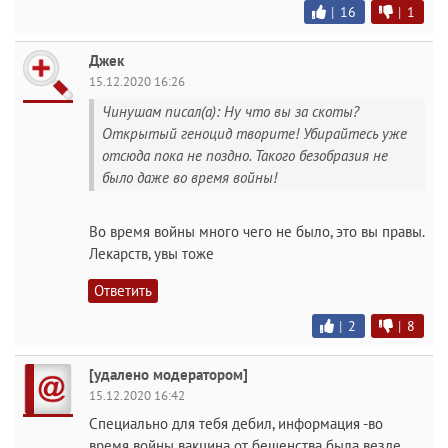
|
16
|
1
Джек
15.12.2020 16:26
Чинушам писал(а): Ну что вы за скоты?
Открытый геноцид творите! Убирайтесь уже
отсюда пока не поздно. Такого безобразия не
было даже во время войны!
Во время войны много чего не было, это вы правы.
Лекарств, увы тоже
Ответить
|
2
|
8
[удалено модератором]
15.12.2020 16:42
Специально для тебя дебил, информация -во
время войны вакцина от бешенства была везде,