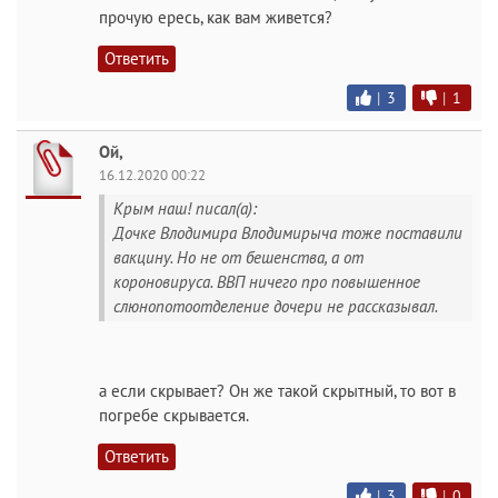
прочую ересь, как вам живется?
Ответить
|
3
|
1
Ой,
16.12.2020 00:22
Крым наш! писал(а):
Дочке Влодимира Влодимирыча тоже поставили
вакцину. Но не от бешенства, а от
короновируса. ВВП ничего про повышенное
слюнопотоотделение дочери не рассказывал.
а если скрывает? Он же такой скрытный, то вот в
погребе скрывается.
Ответить
|
3
|
0