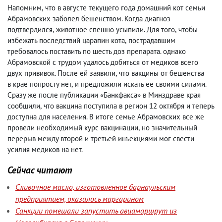
Напомним
,
что в августе текущего года домашний кот семьи
Абрамовских заболел бешенством. Когда диагноз
подтвердился
,
животное спешно усыпили. Для того
,
чтобы
избежать последствий царапин кота
,
пострадавшим
требовалось поставить по шесть доз препарата. однако
Абрамовской с трудом удалось добиться от медиков всего
двух прививок. После ей заявили
,
что вакцины от бешенства
в крае попросту нет
,
и предложили искать ее своими силами.
Сразу же после публикации «Банкфакса» в Минздраве края
сообщили
,
что вакцина поступила в регион 12 октября и теперь
доступна для населения. В итоге семье Абрамовских все же
провели необходимый курс вакцинации
,
но значительный
перерыв между второй и третьей инъекциями мог свести
усилия медиков на нет.
Сейчас читают
Сливочное масло, изготовленное барнаульским
предприятием, оказалось маргарином
Санкции помешали запустить авиамаршрут из