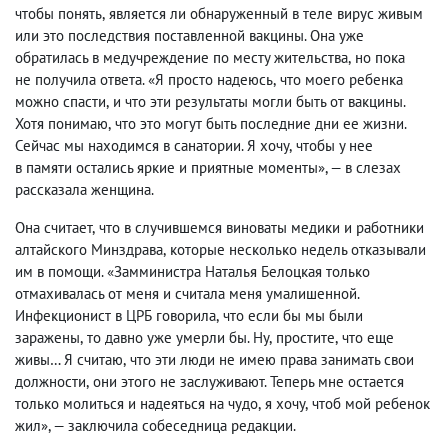
чтобы понять
,
является ли обнаруженный в теле вирус живым
или это последствия поставленной вакцины. Она уже
обратилась в медучреждение по месту жительства
,
но пока
не получила ответа. «Я просто надеюсь
,
что моего ребенка
можно спасти
,
и что эти результаты могли быть от вакцины.
Хотя понимаю
,
что это могут быть последние дни ее жизни.
Сейчас мы находимся в санатории. Я хочу
,
чтобы у нее
в памяти остались яркие и приятные моменты», — в слезах
рассказала женщина.
Она считает
,
что в случившемся виноваты медики и работники
алтайского Минздрава
,
которые несколько недель отказывали
им в помощи. «Замминистра Наталья Белоцкая только
отмахивалась от меня и считала меня умалишенной.
Инфекционист в ЦРБ говорила
,
что если бы мы были
заражены
,
то давно уже умерли бы. Ну
,
простите
,
что еще
живы… Я считаю
,
что эти люди не имею права занимать свои
должности
,
они этого не заслуживают. Теперь мне остается
только молиться и надеяться на чудо
,
я хочу
,
чтоб мой ребенок
жил», — заключила собеседница редакции.