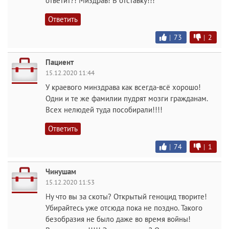
ответит?! Миздрав! В отставку!!!
Ответить
|
73
|
2
Пациент
15.12.2020 11:44
У краевого минздрава как всегда-всё хорошо!
Одни и те же фамилии пудрят мозги гражданам.
Всех нелюдей туда пособирали!!!!
Ответить
|
74
|
1
Чинушам
15.12.2020 11:53
Ну что вы за скоты? Открытый геноцид творите!
Убирайтесь уже отсюда пока не поздно. Такого
безобразия не было даже во время войны!