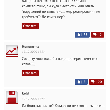
Вакцины нет!!!!! Это как так то? Органы
компетентные, вы куда смотрите? Или опять
"нарушений не выявлено... мер реагирования не
требуется"? До каких пор?
Ответить
|
73
|
2
Непонятка
15.12.2020 12:34
Соседку мою тоже бы надо проверить вместе с
котом))))
Ответить
|
5
|
20
Змiй
15.12.2020 12:48
Да блин, как так-то? Кота, если не смогли вылечить