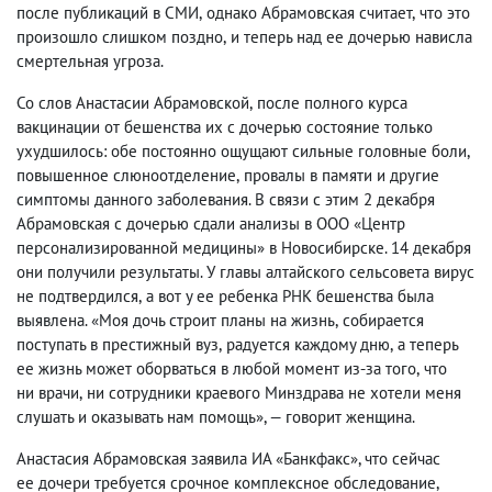
после публикаций в СМИ
,
однако Абрамовская считает
,
что это
произошло слишком поздно
,
и теперь над ее дочерью нависла
смертельная угроза.
Со слов Анастасии Абрамовской
,
после полного курса
вакцинации от бешенства их с дочерью состояние только
ухудшилось: обе постоянно ощущают сильные головные боли
,
повышенное слюноотделение
,
провалы в памяти и другие
симптомы данного заболевания. В связи с этим 2 декабря
Абрамовская с дочерью сдали анализы в ООО «Центр
персонализированной медицины» в Новосибирске. 14 декабря
они получили результаты. У главы алтайского сельсовета вирус
не подтвердился
,
а вот у ее ребенка РНК бешенства была
выявлена. «Моя дочь строит планы на жизнь
,
собирается
поступать в престижный вуз
,
радуется каждому дню
,
а теперь
ее жизнь может оборваться в любой момент из-за того
,
что
ни врачи
,
ни сотрудники краевого Минздрава не хотели меня
слушать и оказывать нам помощь», — говорит женщина.
Анастасия Абрамовская заявила ИА «Банкфакс», что сейчас
ее дочери требуется срочное комплексное обследование
,