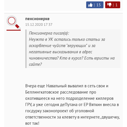
|
15
|
1
пенсионерке
15.12.2020 17:37
Пенсионерка писал(а):
Неужто в УК остались только статьи за
оскорбление чуйств "верующих" и за
негативные высказывания в адрес
чиновничества? Кто в курсе? Есть юристы на
сайте?
Вчера еще Навальный вывалил в сеть свои и
Беллингкатовское расследование про
охотившееся на него подразделение киллеров
ГРУ, а уже сегодня деПутана от ЕР Вяткин внесла в
госдурку законопроект об уголовной
ответственности за клевету в интернете, двушечку,
вот так!