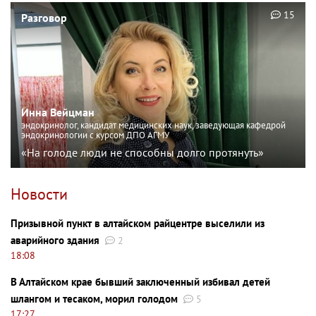
15
Разговор
Инна Вейцман
эндокринолог, кандидат медицинских наук, заведующая кафедрой
эндокринологии с курсом ДПО АГМУ
«На голоде люди не способны долго протянуть»
Новости
Призывной пункт в алтайском райцентре выселили из
аварийного здания
2
18:08
В Алтайском крае бывший заключенный избивал детей
шлангом и тесаком, морил голодом
5
17:27