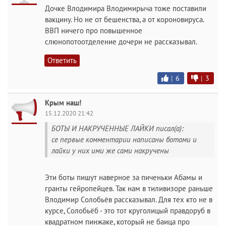
Дочке Влодимира Влодимирыча тоже поставили
вакцину. Но не от бешенства, а от короновируса.
ВВП ничего про повышенное
слюнопотоотделение дочери не рассказывал.
Ответить
|
6
|
3
Крым наш!
15.12.2020 21:42
БОТЫ И НАКРУЧЕННЫЕ ЛАЙКИ писал(а):
се первые комментарии написаны ботами и
лайки у них ими же сами накручены
Эти боты пишут наверное за пиченьки Абамы и
гранты гейропейцев. Так нам в тиливизоре раньше
Влодимир Солобьёв рассказывал. Для тех кто не в
курсе, Солобьёб - это тот круголицый правдоруб в
квадратном пинжаке, который не баица про