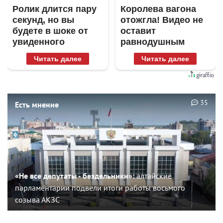
Ролик длится пару
Королева вагона
секунд, но вы
отожгла! Видео не
будете в шоке от
оставит
увиденного
равнодушным
Читать далее
Читать далее
35
Есть мнение
«Не все депутаты - бездельники»:
алтайские
парламентарии подвели итоги работы восьмого
созыва АКЗС