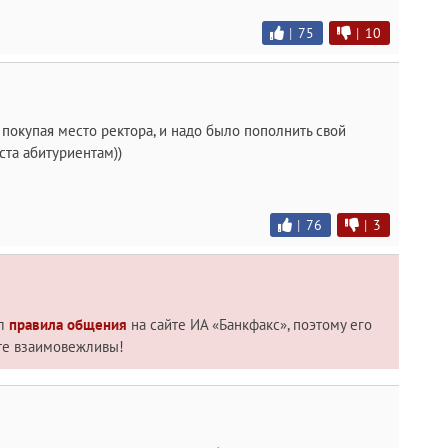
|
75
|
10
 покупая место ректора, и надо было пополнить свой
ста абитуриентам))
|
76
|
3
ил
правила общения
на сайте ИА «Банкфакс», поэтому его
те взаимовежливы!