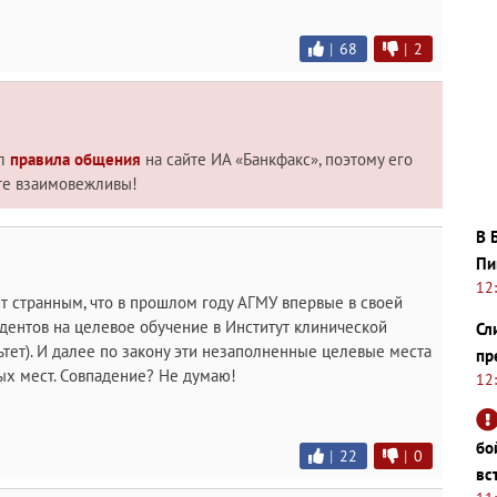
|
68
|
2
ил
правила общения
на сайте ИА «Банкфакс», поэтому его
те взаимовежливы!
В 
Пи
12
дит странным, что в прошлом году АГМУ впервые в своей
удентов на целевое обучение в Институт клинической
Сл
тет). И далее по закону эти незаполненные целевые места
пр
х мест. Совпадение? Не думаю!
12
бо
|
22
|
0
вс