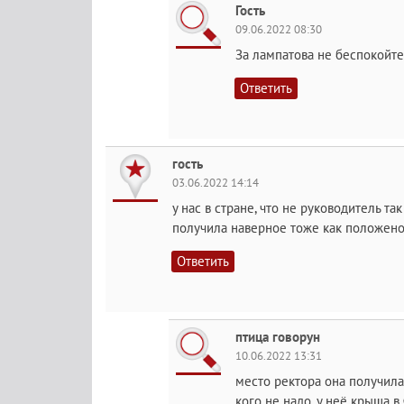
Гость
09.06.2022 08:30
За лампатова не беспокойте
Ответить
гость
03.06.2022 14:14
у нас в стране, что не руководитель та
получила наверное тоже как положен
Ответить
птица говорун
10.06.2022 13:31
место ректора она получила
кого не надо, у неё крыша в