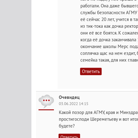
работали. Она даже бывшег
службы безопасности АГМУ -
её сейчас 20 лет, учится в 
из тик-тока как дочка рект
они её все боятся. К сожале
когда её дочка заканчивала 
окончание школы Мерс подар
соплячка щас на нем ездит, 
семейка такая, для них глав
Ответить
Очевидец
03.06.2022 14:15
Какой позор для АГМУ, края и Минздра
простигосподи Шереметьеву и вот итог!
будете?
Ответить