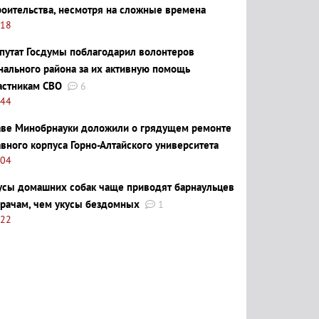
роительства, несмотря на сложные времена
:18
путат Госдумы поблагодарил волонтеров
нального района за их активную помощь
астникам СВО
6
:44
аве Минобрнауки доложили о грядущем ремонте
авного корпуса Горно-Алтайского университета
:04
усы домашних собак чаще приводят барнаульцев
врачам, чем укусы бездомных
1
:22