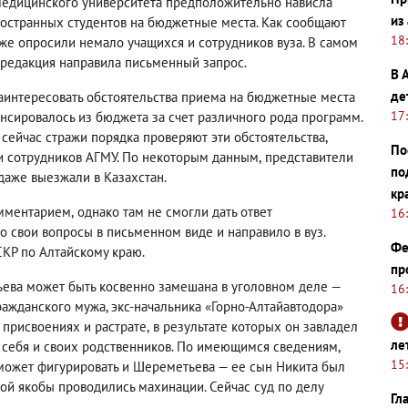
медицинского университета предположительно нависла
из
ностранных студентов на бюджетные места. Как сообщают
18
же опросили немало учащихся и сотрудников вуза. В самом
редакция направила письменный запрос.
В 
де
аинтересовать обстоятельства приема на бюджетные места
17
нсировалось из бюджета за счет различного рода программ.
сейчас стражи порядка проверяют эти обстоятельства
,
По
 и сотрудников АГМУ. По некоторым данным
,
представители
по
даже выезжали в Казахстан
.
кр
омментарием
,
однако там не смогли дать ответ
16
о свои вопросы в письменном виде и направило в вуз.
Фе
СКР по Алтайскому краю.
пр
ьева может быть косвенно замешана в уголовном деле —
16
ражданского мужа
, экс-начальника «Горно-Алтайавтодора»
присвоениях и растрате
,
в результате которых он завладел
ле
 себя и своих родственников. По имеющимся сведениям
,
15
 может фигурировать и Шереметьева — ее сын Никита был
ой якобы проводились махинации. Сейчас суд по делу
Гл