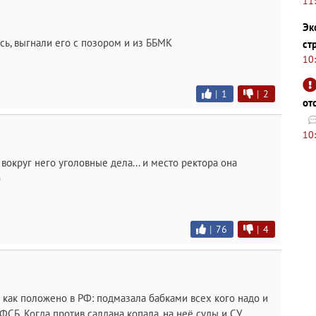
11
Эк
сь, выгнали его с позором и из ББМК
ст
10
|
1
|
2
от
10
к вокруг него уголовные дела... и место ректора она
о
|
76
|
4
 как положено в РФ: подмазала бабками всех кого надо и
 ФСБ. Когда против салдана копала, на неё суды и СУ