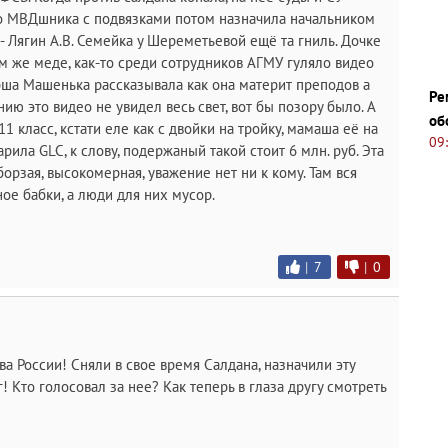
о МВДшника с подвязками потом назначила начальником
 Лягин А.В. Семейка у Шереметьевой ещё та гниль. Дочке
там же меде, как-то среди сотрудников АГМУ гуляло видео
орша Машенька рассказывала как она материт преподов а
Ре
нию это видео не увидел весь свет, вот бы позору было. А
об
11 класс, кстати еле как с двойки на тройку, мамаша её на
09
ила GLC, к слову, подержаный такой стоит 6 млн. руб. Эта
борзая, высокомерная, уважение нет ни к кому. Там вся
ное бабки, а люди для них мусор.
|
7
|
0
ва России! Сняли в свое время Салдана, назначили эту
 Кто голосовал за нее? Как теперь в глаза другу смотреть