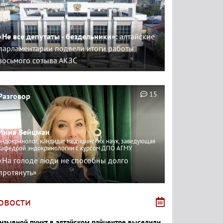
«Не все депутаты - бездельники»:
алтайские
парламентарии подвели итоги работы
восьмого созыва АКЗС
15
Разговор
Инна Вейцман
эндокринолог, кандидат медицинских наук, заведующая
кафедрой эндокринологии с курсом ДПО АГМУ
«На голоде люди не способны долго
протянуть»
овости
изывной пункт в алтайском райцентре выселили