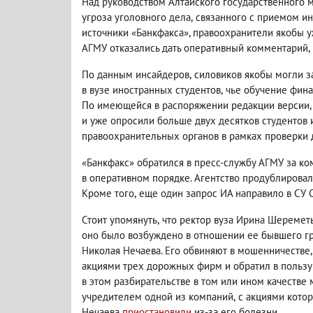
Над руководством Алтайского государственного 
угроза уголовного дела
,
связанного с приемом и
источники «Банкфакса», правоохранители якобы у
АГМУ отказались дать оперативный комментарий
,
По данным инсайдеров
,
силовиков якобы могли з
в вузе иностранных студентов
,
чье обучение фина
По имеющейся в распоряжении редакции версии
,
и уже опросили больше двух десятков студентов
правоохранительных органов в рамках проверки
«Банкфакс» обратился в пресс-службу АГМУ за к
в оперативном порядке. Агентство продублировал
Кроме того
,
еще один запрос ИА направило в СУ 
Стоит упомянуть
,
что ректор вуза Ирина Шеремет
оно было возбуждено в отношении ее
бывшего г
Николая Нечаева. Его обвиняют в мошенничестве
,
акциями трех дорожных фирм и обратил в пользу
в этом разбирательстве в том или ином качестве
учредителем одной из компаний
,
с акциями котор
Нечаева
приостановили
из-за его болезни.