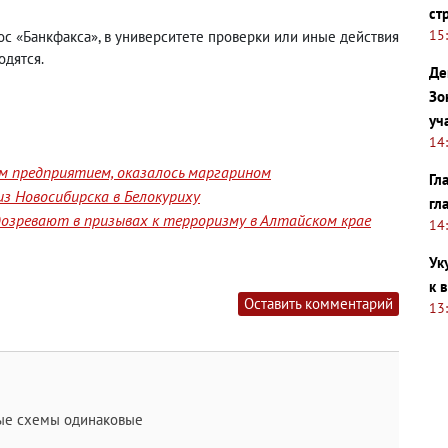
ст
15
рос
«Банкфакса», в университете п
роверки или иные действия
одятся.
Де
Зо
уч
14
им предприятием, оказалось маргарином
Гл
з Новосибирска в Белокуриху
гл
озревают в призывах к терроризму в Алтайском крае
14
Ук
к 
Оставить комментарий
13
ные схемы одинаковые