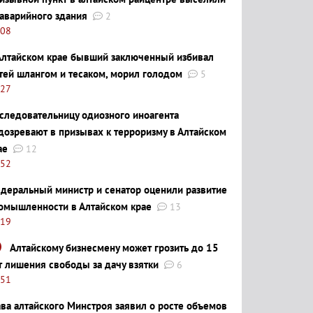
 аварийного здания
2
:08
Алтайском крае бывший заключенный избивал
тей шлангом и тесаком, морил голодом
5
:27
следовательницу одиозного иноагента
дозревают в призывах к терроризму в Алтайском
ае
12
:52
деральный министр и сенатор оценили развитие
омышленности в Алтайском крае
13
:19
Алтайскому бизнесмену может грозить до 15
т лишения свободы за дачу взятки
6
:51
ава алтайского Минстроя заявил о росте объемов