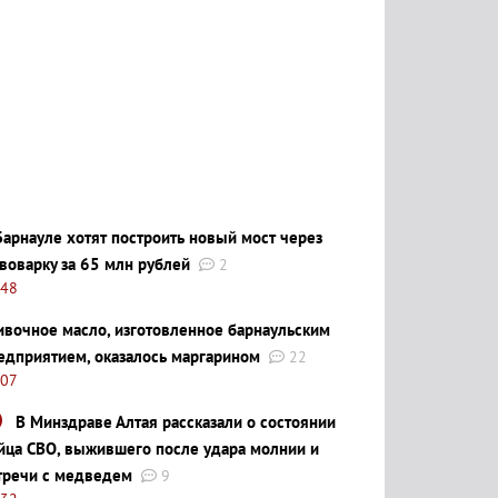
Барнауле хотят построить новый мост через
воварку за 65 млн рублей
2
:48
ивочное масло, изготовленное барнаульским
едприятием, оказалось маргарином
22
:07
В Минздраве Алтая рассказали о состоянии
йца СВО, выжившего после удара молнии и
тречи с медведем
9