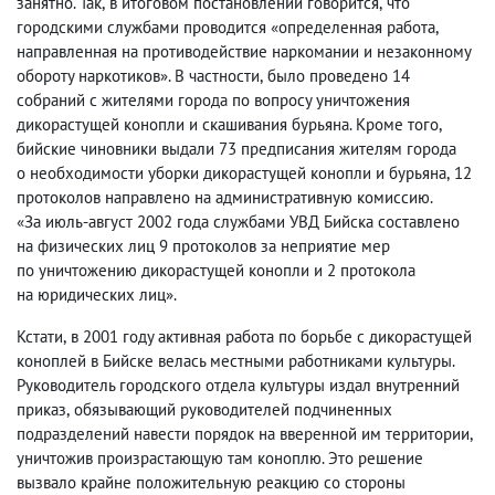
занятно. Так
,
в итоговом постановлении говорится
,
что
городскими службами проводится «определенная работа
,
направленная на противодействие наркомании и незаконному
обороту наркотиков». В частности
,
было проведено 14
собраний с жителями города по вопросу уничтожения
дикорастущей конопли и скашивания бурьяна. Кроме того
,
бийские чиновники выдали 73 предписания жителям города
о необходимости уборки дикорастущей конопли и бурьяна
,
12
протоколов направлено на административную комиссию.
«За июль-август 2002 года службами УВД Бийска составлено
на физических лиц 9 протоколов за неприятие мер
по уничтожению дикорастущей конопли и 2 протокола
на юридических лиц».
Кстати
,
в 2001 году активная работа по борьбе с дикорастущей
коноплей в Бийске велась местными работниками культуры.
Руководитель городского отдела культуры издал внутренний
приказ
,
обязывающий руководителей подчиненных
подразделений навести порядок на вверенной им территории
,
уничтожив произрастающую там коноплю. Это решение
вызвало крайне положительную реакцию со стороны