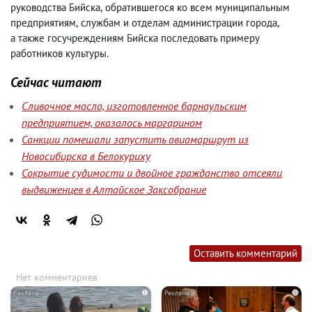
руководства Бийска
,
обратившегося ко всем муниципальным
предприятиям
,
службам и отделам администрации города
,
а также госучреждениям Бийска последовать примеру
работников культуры.
Сейчас читают
Сливочное масло, изготовленное барнаульским
предприятием, оказалось маргарином
Санкции помешали запустить авиамаршрут из
Новосибирска в Белокуриху
Сокрытие судимости и двойное гражданство отсеяли
выдвиженцев в Алтайское Заксобрание
Оставить комментарий
Нет комментариев
i
i