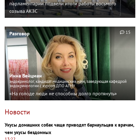
парламентарии подвели итоги работы восьмого
созыва АКЗС
15
Разговор
Инна Вейцман
эндокринолог, кандидат медицинских наук, заведующая кафедрой
эндокринологии с курсом ДПО АГМУ
«На голоде люди не способны долго протянуть»
Новости
Укусы домашних собак чаще приводят барнаульцев к врачам,
чем укусы бездомных
13:22