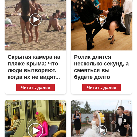
Скрытая камера на
Ролик длится
пляже Крыма: Что
несколько секунд, а
люди вытворяют,
смеяться вы
когда их не видят...
будете долго
Читать далее
Читать далее
i
i