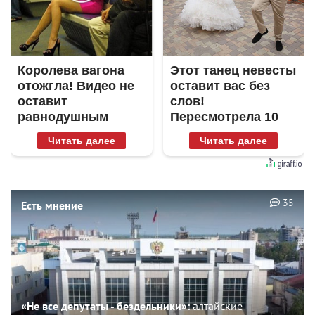
Королева вагона
Этот танец невесты
отожгла! Видео не
оставит вас без
оставит
слов!
равнодушным
Пересмотрела 10
раз
Читать далее
Читать далее
35
Есть мнение
«Не все депутаты - бездельники»:
алтайские