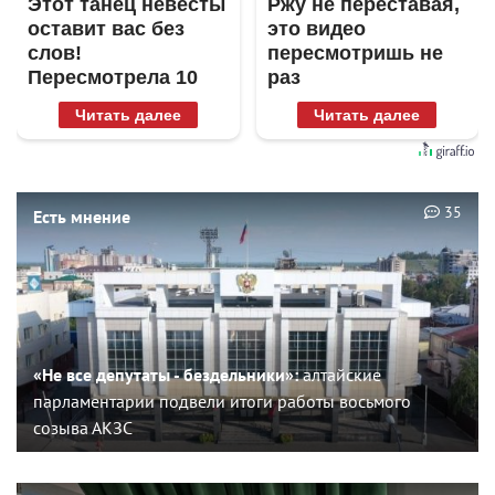
Этот танец невесты
Ржу не переставая,
оставит вас без
это видео
слов!
пересмотришь не
Пересмотрела 10
раз
раз
Читать далее
Читать далее
35
Есть мнение
«Не все депутаты - бездельники»:
алтайские
парламентарии подвели итоги работы восьмого
созыва АКЗС