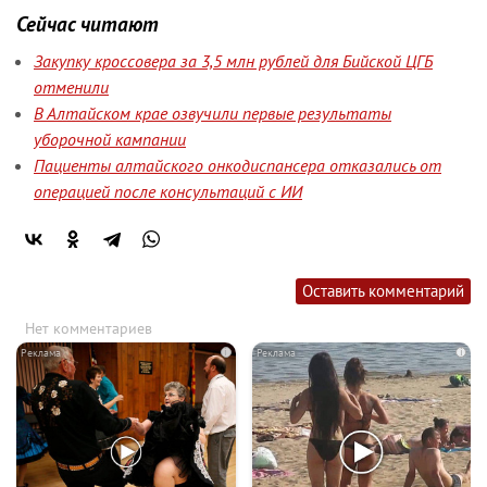
Сейчас читают
Закупку кроссовера за 3,5 млн рублей для Бийской ЦГБ
отменили
В Алтайском крае озвучили первые результаты
уборочной кампании
Пациенты алтайского онкодиспансера отказались от
операцией после консультаций с ИИ
Оставить комментарий
Нет комментариев
i
i