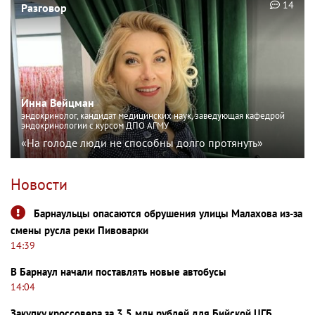
14
Разговор
Инна Вейцман
эндокринолог, кандидат медицинских наук, заведующая кафедрой
эндокринологии с курсом ДПО АГМУ
«На голоде люди не способны долго протянуть»
Новости
Барнаульцы опасаются обрушения улицы Малахова из-за
смены русла реки Пивоварки
14:39
В Барнаул начали поставлять новые автобусы
14:04
Закупку кроссовера за 3,5 млн рублей для Бийской ЦГБ