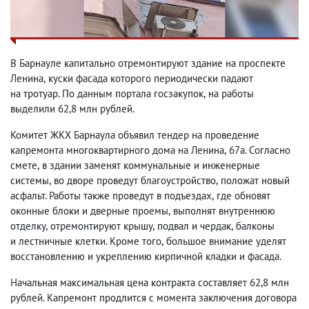
В Барнауле капитально отремонтируют здание на проспекте
Ленина
,
куски фасада которого периодически падают
на тротуар. По данным портала госзакупок
,
на работы
выделили 62,8 млн рублей.
Комитет ЖКХ Барнаула объявил тендер на проведение
капремонта многоквартирного дома на Ленина
,
67а. Согласно
смете
,
в здании заменят коммунальные и инженерные
системы
,
во дворе проведут благоустройство
,
положат новый
асфальт. Работы также проведут в подъездах
,
где обновят
оконные блоки и дверные проемы
,
выполнят внутреннюю
отделку
,
отремонтируют крышу
,
подвал и чердак
,
балконы
и лестничные клетки. Кроме того
,
большое внимание уделят
восстановлению и укреплению кирпичной кладки и фасада.
Начальная максимальная цена контракта составляет 62,8 млн
рублей. Капремонт продлится с момента заключения договора