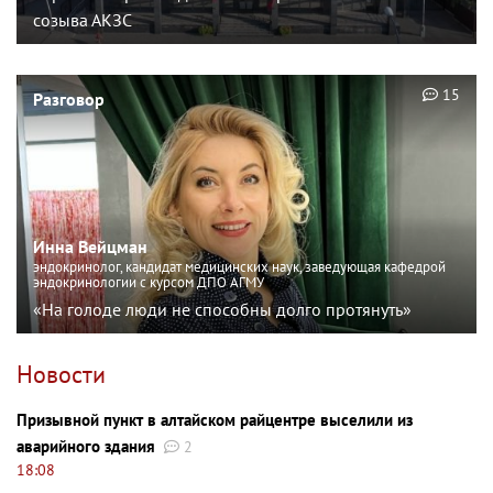
созыва АКЗС
15
Разговор
Инна Вейцман
эндокринолог, кандидат медицинских наук, заведующая кафедрой
эндокринологии с курсом ДПО АГМУ
«На голоде люди не способны долго протянуть»
Новости
Призывной пункт в алтайском райцентре выселили из
аварийного здания
2
18:08