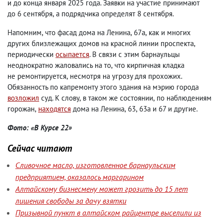
и до конца января 2025 года. Заявки на участие принимают
до 6 сентября
,
а подрядчика определят 8 сентября.
Напомним
,
что фасад дома на Ленина
,
67а
,
как и многих
других близлежащих домов на красной линии проспекта
,
периодически
осыпается
. В связи с этим барнаульцы
неоднократно жаловались на то
,
что кирпичная кладка
не ремонтируется
,
несмотря на угрозу для прохожих.
Обязанность по капремонту этого здания на мэрию города
возложил
суд. К слову
,
в таком же состоянии
,
по наблюдениям
горожан
,
находятся
дома на Ленина
,
63
,
63а и 67 и другие.
Фото: «В Курсе 22»
Сейчас читают
Сливочное масло, изготовленное барнаульским
предприятием, оказалось маргарином
Алтайскому бизнесмену может грозить до 15 лет
лишения свободы за дачу взятки
Призывной пункт в алтайском райцентре выселили из