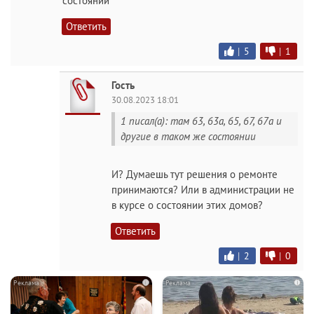
состоянии
Ответить
|
5
|
1
Гость
30.08.2023 18:01
1 писал(а): там 63, 63а, 65, 67, 67а и
другие в таком же состоянии
И? Думаешь тут решения о ремонте
принимаются? Или в администрации не
в курсе о состоянии этих домов?
Ответить
|
2
|
0
i
i