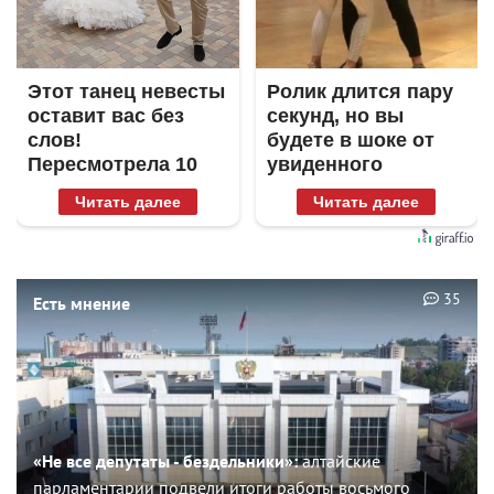
Этот танец невесты
Ролик длится пару
оставит вас без
секунд, но вы
слов!
будете в шоке от
Пересмотрела 10
увиденного
раз
Читать далее
Читать далее
35
Есть мнение
«Не все депутаты - бездельники»:
алтайские
парламентарии подвели итоги работы восьмого