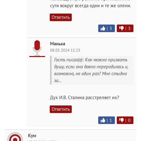
сути вокруг всегда одни и те же олени.
Ответить
|
3
|
3
Манька
08.05.2024 15:23
Гость писал(а): Как можно призвать
душу, если она давно переродилась и,
возможно, не один раз? Мне стыдно
за...
Дух И.В. Сталина расстреляет их?
Ответить
|
1
|
0
Кум