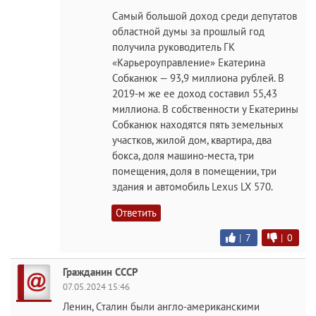
Самый большой доход среди депутатов
областной думы за прошлый год
получила руководитель ГК
«Карьероуправление» Екатерина
Собканюк — 93,9 миллиона рублей. В
2019-м же ее доход составил 55,43
миллиона. В собственности у Екатерины
Собканюк находятся пять земельных
участков, жилой дом, квартира, два
бокса, доля машино-места, три
помещения, доля в помещении, три
здания и автомобиль Lexus LX 570.
Ответить
|
7
|
0
Гражданин СССР
07.05.2024 15:46
Ленин, Сталин были англо-американскими