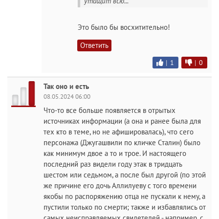
утащит всю...
Это было бы восхитительно!
Ответить
|
1
|
0
Так оно и есть
08.05.2024 06:00
Что-то все больше появляется в отрытых
источниках информации (а она и ранее была для
тех кто в теме, но не афишировалась), что сего
персонажа (Джугашвили по кличке Сталин) было
как минимум двое а то и трое. И настоящего
последний раз видели году этак в тридцать
шестом или седьмом, а после был другой (по этой
же причине его дочь Аллилуеву с того времени
якобы по распоряжению отца не пускали к нему, а
пустили только по смерти; также и избавлялись от
самых неисправляемых свидетелей - например. с