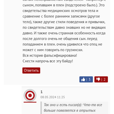
сыном, попавшим в плен (подстроено было.). Это
свидетельства медицинских осмотров тела и
сравнение с более ранними записями (другое
тело), также другие стили поведения и привычки,
по свидетельствам давно знавших но не видящих
давно. И также очень странная особенность когда
после долгого очень не общения сын. перед
попаданием в плен. очень удивился что отец не
может с ним говорить по грузински.
Вся история фальсифицирована!
Снести напрочь все эту байду!
Ответить
|
3
|
2
1
08.05.2024 11:25
Так оно и есть писал(а): Что-то все
больше появляется в отрытых