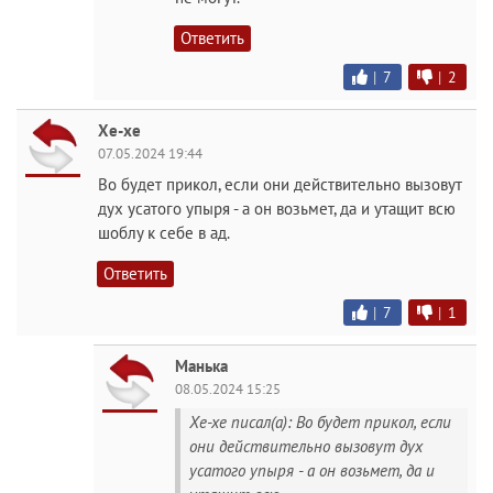
Ответить
|
7
|
2
Хе-хе
07.05.2024 19:44
Во будет прикол, если они действительно вызовут
дух усатого упыря - а он возьмет, да и утащит всю
шоблу к себе в ад.
Ответить
|
7
|
1
Манька
08.05.2024 15:25
Хе-хе писал(а): Во будет прикол, если
они действительно вызовут дух
усатого упыря - а он возьмет, да и