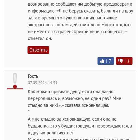
дозированно сообщают им добытую продюсерами
информацию. «Я не берусь сказать, были ли на шоу
за все время его существования настоящие
экстрасенсы, но там действительно много тех, кто
не имеет с экстрасенсорикой ничего общего», —
отметил он.
Ответить
|
7
|
1
Гость
07.05.2024 14:59
Как можно призвать душу, если она давно
переродилась и, возможно, не один раз? Мне
стыдно за них!», - сказала ясновидящая.
"
А мне стыдно за ясновидящую, если она не
буддистка, это у буддистов души перерождаются, а
в других религиях нет.
Матасов, прекратите идиотскую свою затею, если