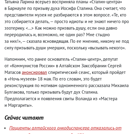
Татьяна Ларина всерьез восприняла планы «Сталин-центра»
в Барнауле по призыву духа Иосифа Сталина. Она считает
,
что
представители музея не разбираются в этом вопросе. «Те
,
кто
это собирается делать, — просто идиоты и не знают ничего про
эзотерику. <…> Как можно призвать душу
,
если она давно
переродилась и
,
возможно
,
не один раз? Мне стыдно
за них!», — сказала ясновидящая. По ее мнению
,
никому не под
силу призывать души умерших
,
поскольку «вызывать некого».
Напомним
,
что ранее основатель «Сталин-центр», депутат
от «Коммунистов России» в Алтайском Заксобрании Сергей
Матасов
анонсировал
спиритический сеанс
,
который пройдет
в «Ночь музеев» 18 мая. По его словам
,
это будет
реконструкция по мотивам одноименного рассказала Михаила
Булгакова
,
только призывать будут дух Сталина.
Предполагается и появления свиты Воланда из «Мастера
и Маргариты».
Сейчас читают
Пациенты алтайского онкодиспансера отказались от