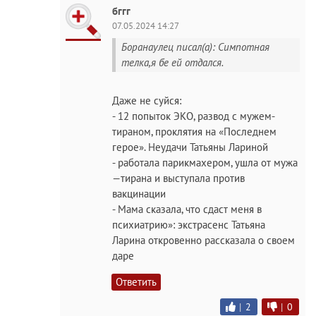
бггг
07.05.2024 14:27
Боранаулец писал(а): Симпотная
телка,я бе ей отдался.
Даже не суйся:
- 12 попыток ЭКО, развод с мужем-
тираном, проклятия на «Последнем
герое». Неудачи Татьяны Лариной
- работала парикмахером, ушла от мужа
—тирана и выступала против
вакцинации
- Мама сказала, что сдаст меня в
психиатрию»: экстрасенс Татьяна
Ларина откровенно рассказала о своем
даре
Ответить
|
2
|
0