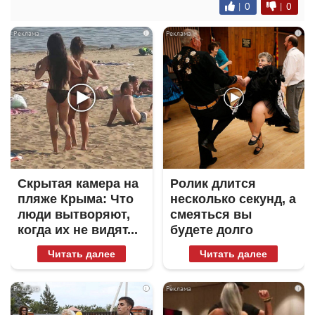
|
0
|
0
i
i
Скрытая камера на
Ролик длится
пляже Крыма: Что
несколько секунд, а
люди вытворяют,
смеяться вы
когда их не видят...
будете долго
Читать далее
Читать далее
i
i