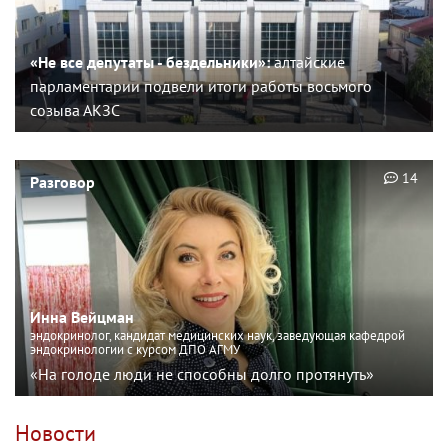
«Не все депутаты - бездельники»:
алтайские
парламентарии подвели итоги работы восьмого
созыва АКЗС
14
Разговор
Инна Вейцман
эндокринолог, кандидат медицинских наук, заведующая кафедрой
эндокринологии с курсом ДПО АГМУ
«На голоде люди не способны долго протянуть»
Новости