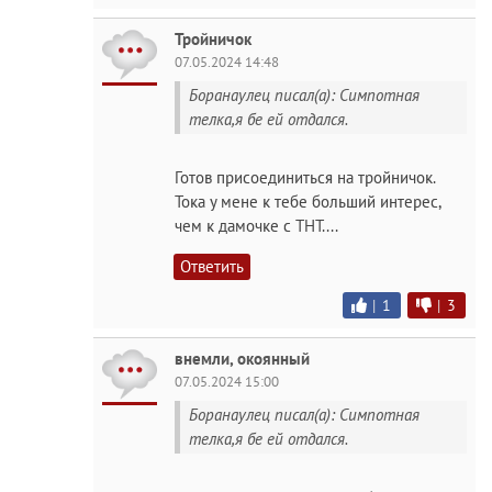
Тройничок
07.05.2024 14:48
Боранаулец писал(а): Симпотная
телка,я бе ей отдался.
Готов присоединиться на тройничок.
Тока у мене к тебе больший интерес,
чем к дамочке с ТНТ....
Ответить
|
1
|
3
внемли, окоянный
07.05.2024 15:00
Боранаулец писал(а): Симпотная
телка,я бе ей отдался.