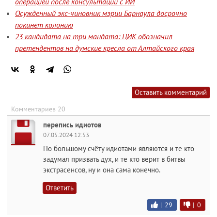
операцией после консультаций с ИИ
Осужденный экс-чиновник мэрии Барнаула досрочно
покинет колонию
23 кандидата на три мандата: ЦИК обозначил
претендентов на думские кресла от Алтайского края
Оставить комментарий
Комментариев 20
перепись идиотов
07.05.2024 12:53
По большому счёту идиотами являются и те кто
задумал призвать дух, и те кто верит в битвы
экстрасенсов, ну и она сама конечно.
Ответить
|
29
|
0