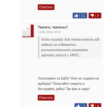
Ответить
|
11
|
0
Терпеть, терпилы!!
13.05.2024 19:32
Гость писал(а): Как только власть гад
людьми не издевается:
уничижительными размерами
зарплат, пенсий и МРОТ,...
Голосовали за ЕдРо? Или не ходили на
выборы? Получайте нищету и
бесправие, рабы! Так вам и надо!
Ответить
|
7
|
4