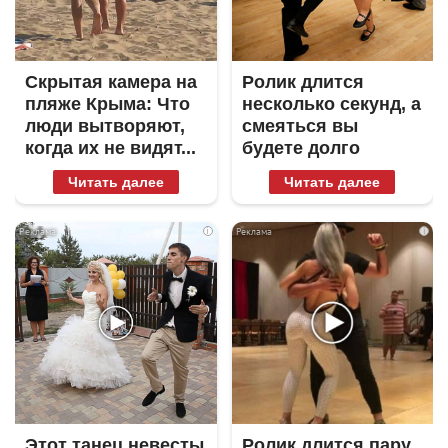
Скрытая камера на
Ролик длится
пляже Крыма: Что
несколько секунд, а
люди вытворяют,
смеяться вы
когда их не видят...
будете долго
Читать далее
Читать далее
i
i
Этот танец невесты
Ролик длится пару