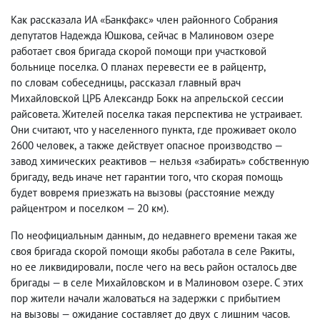
Как рассказала ИА «Банкфакс» член районного Собрания
депутатов Надежда Юшкова
,
сейчас в Малиновом озере
работает своя бригада скорой помощи при участковой
больнице поселка. О планах перевести ее в райцентр
,
по словам собеседницы
,
рассказал главный врач
Михайловской ЦРБ Александр Бокк на апрельской сессии
райсовета. Жителей поселка такая перспектива не устраивает.
Они считают
,
что у населенного пункта
,
где проживает около
2600 человек
,
а также действует опасное производство —
завод химических реактивов — нельзя «забирать» собственную
бригаду
,
ведь иначе нет гарантии того
,
что скорая помощь
будет вовремя приезжать на вызовы
(
расстояние между
райцентром и поселком — 20 км).
По неофициальным данным
,
до недавнего времени такая же
своя бригада скорой помощи якобы работала в селе Ракиты
,
но ее ликвидировали
,
после чего на весь район осталось две
бригады — в селе Михайловском и в Малиновом озере. С этих
пор жители начали жаловаться на задержки с прибытием
на вызовы — ожидание составляет до двух с лишним часов.