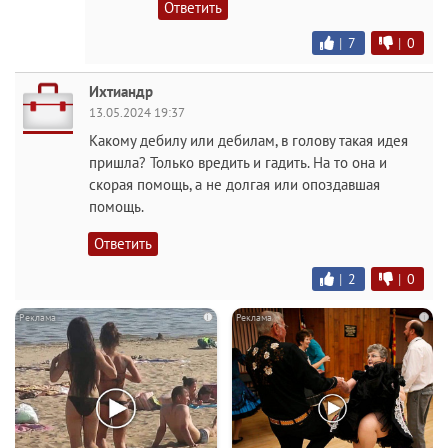
Ответить
|
7
|
0
Ихтиандр
13.05.2024 19:37
Какому дебилу или дебилам, в голову такая идея
пришла? Только вредить и гадить. На то она и
скорая помощь, а не долгая или опоздавшая
помощь.
Ответить
|
2
|
0
i
i