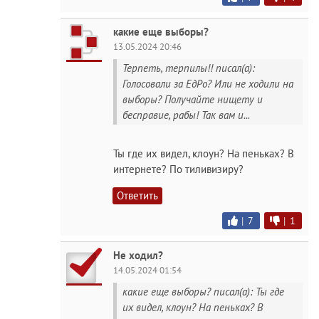
какие еще выборы?
13.05.2024 20:46
Терпеть, терпилы!! писал(а):
Голосовали за ЕдРо? Или не ходили на
выборы? Получайте нищету и
бесправие, рабы! Так вам и...
Ты где их видел, клоун? На пеньках? В
интернете? По тиливизиру?
Ответить
|
7
|
1
Не ходил?
14.05.2024 01:54
какие еще выборы? писал(а): Ты где
их видел, клоун? На пеньках? В