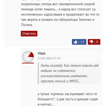
медпомощи, теперь вот своевременной скорой
помощи хотят лишить... а народ все голосует за
несменяемых едросовцев и продолжает во что-то
там верить и уповать на губернатора Томенко и
Путина.
Ответить
|
13
|
0
Vitek
13.05.2024 17:19
Гость писал(а): Как только власть гад
людьми не издевается:
уничижительными размерами
зарплат, пенсий и МРОТ,...
а тупые терпилы заслуживают чего-то
большего? ;-) дак пусть и дальше сидят
и молчат...