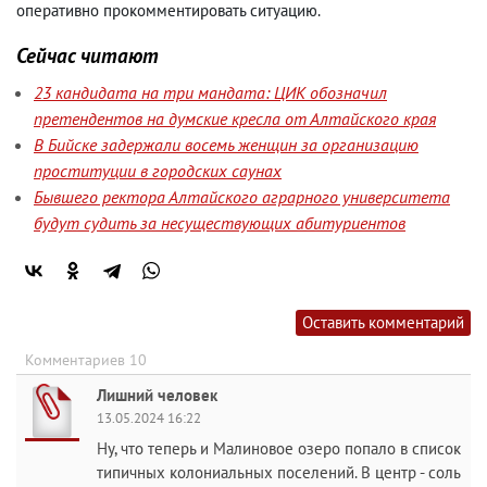
оперативно прокомментировать ситуацию.
Сейчас читают
23 кандидата на три мандата: ЦИК обозначил
претендентов на думские кресла от Алтайского края
В Бийске задержали восемь женщин за организацию
проституции в городских саунах
Бывшего ректора Алтайского аграрного университета
будут судить за несуществующих абитуриентов
Оставить комментарий
Комментариев 10
Лишний человек
13.05.2024 16:22
Ну, что теперь и Малиновое озеро попало в список
типичных колониальных поселений. В центр - соль