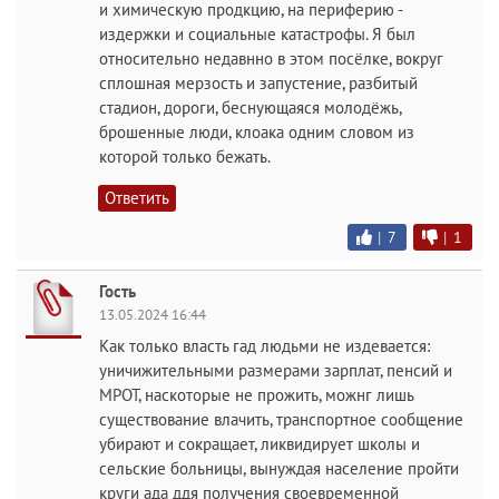
и химическую продкцию, на периферию -
издержки и социальные катастрофы. Я был
относительно недавнно в этом посёлке, вокруг
сплошная мерзость и запустение, разбитый
стадион, дороги, беснующаяся молодёжь,
брошенные люди, клоака одним словом из
которой только бежать.
Ответить
|
7
|
1
Гость
13.05.2024 16:44
Как только власть гад людьми не издевается:
уничижительными размерами зарплат, пенсий и
МРОТ, наскоторые не прожить, можнг лишь
существование влачить, транспортное сообщение
убирают и сокращает, ликвидирует школы и
сельские больницы, вынуждая население пройти
круги ада ддя получения своевременной