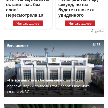
оставит вас без
секунд, но вы
слов!
будете в шоке от
Пересмотрела 10
увиденного
раз
Читать далее
Читать далее
35
Есть мнение
«Не все депутаты - бездельники»:
алтайские
парламентарии подвели итоги работы восьмого
созыва АКЗС
13