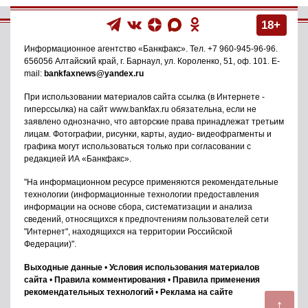
18+
Информационное агентство
«Банкфакс»
. Тел.
+7 960-945-96-96
.
656056
Алтайский край, г. Барнаул
,
ул. Короленко, 51, оф. 101
. E-
mail:
bankfaxnews@yandex.ru
При использовании материалов сайта ссылка (в Интернете -
гиперссылка) на сайт www.bankfax.ru обязательна, если не
заявлено однозначно, что авторские права принадлежат третьим
лицам. Фотографии, рисунки, карты, аудио- видеофрагменты и
графика могут использоваться только при согласовании с
редакцией ИА «Банкфакс».
"На информационном ресурсе применяются рекомендательные
технологии (информационные технологии предоставления
информации на основе сбора, систематизации и анализа
сведений, относящихся к предпочтениям пользователей сети
"Интернет", находящихся на территории Российской
Федерации)".
Выходные данные
•
Условия использования материалов
сайта
•
Правила комментирования
•
Правила применения
рекомендательных технологий
•
Реклама на сайте
↑