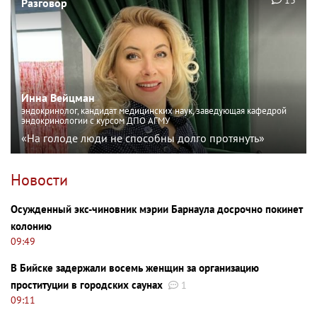
Разговор
Инна Вейцман
эндокринолог, кандидат медицинских наук, заведующая кафедрой
эндокринологии с курсом ДПО АГМУ
«На голоде люди не способны долго протянуть»
Новости
Осужденный экс-чиновник мэрии Барнаула досрочно покинет
колонию
09:49
В Бийске задержали восемь женщин за организацию
проституции в городских саунах
1
09:11