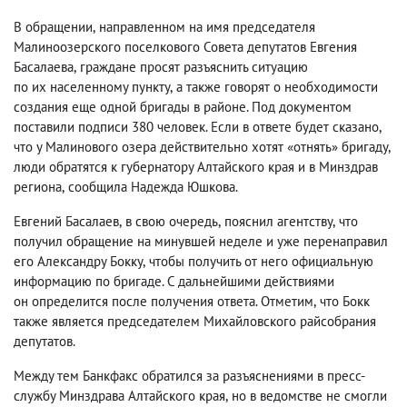
В обращении
,
направленном на имя председателя
Малиноозерского поселкового Совета депутатов Евгения
Басалаева
,
граждане просят разъяснить ситуацию
по их населенному пункту
,
а также говорят о необходимости
создания еще одной бригады в районе. Под документом
поставили подписи 380 человек. Если в ответе будет сказано
,
что у Малинового озера действительно хотят «отнять» бригаду
,
люди обратятся к губернатору Алтайского края и в Минздрав
региона
,
сообщила Надежда Юшкова.
Евгений Басалаев
,
в свою очередь
,
пояснил агентству
,
что
получил обращение на минувшей неделе и уже перенаправил
его Александру Бокку
,
чтобы получить от него официальную
информацию по бригаде. С дальнейшими действиями
он определится после получения ответа. Отметим
,
что Бокк
также является председателем Михайловского райсобрания
депутатов.
Между тем Банкфакс обратился за разъяснениями в пресс-
службу Минздрава Алтайского края
,
но в ведомстве не смогли