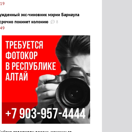
:19
ужденный экс-чиновник мэрии Барнаула
срочно покинет колонию
8
:49