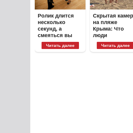
Ролик длится
Скрытая каме
несколько
на пляже
секунд, а
Крыма: Что
смеяться вы
люди
будете долго
вытворяют,
Читать далее
Читать далее
когда их не
видят...