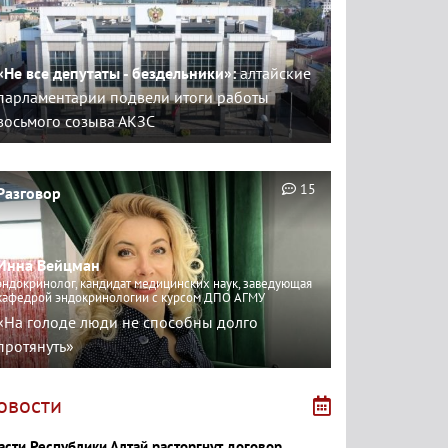
«Не все депутаты - бездельники»:
алтайские
парламентарии подвели итоги работы
восьмого созыва АКЗС
15
Разговор
Инна Вейцман
эндокринолог, кандидат медицинских наук, заведующая
кафедрой эндокринологии с курсом ДПО АГМУ
«На голоде люди не способны долго
протянуть»
овости
асти Республики Алтай расторгнут договор