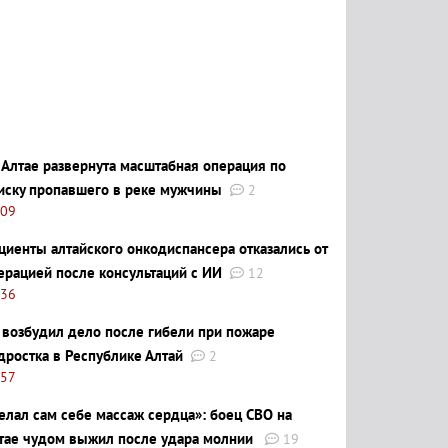
 Алтае развернута масштабная операция по
иску пропавшего в реке мужчины
2
:09
циенты алтайского онкодиспансера отказались от
ерацией после консультаций с ИИ
12
:36
 возбудил дело после гибели при пожаре
дростка в Республике Алтай
2
:57
елал сам себе массаж сердца»: боец СВО на
тае чудом выжил после удара молнии
19