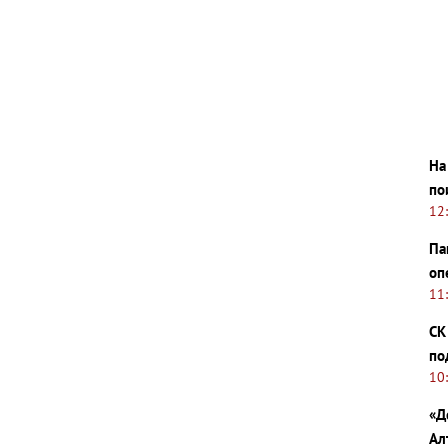
На
по
12
Па
оп
11
СК
по
10
«Д
Ал