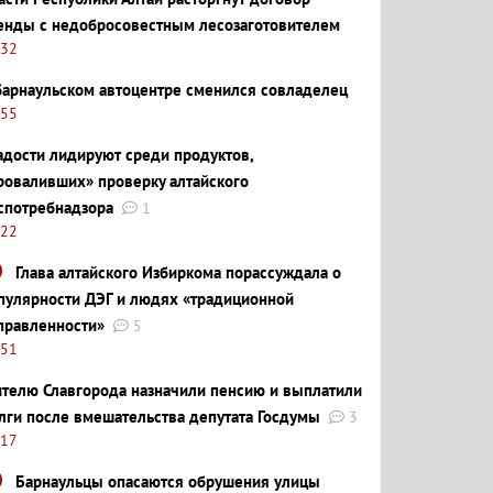
енды с недобросовестным лесозаготовителем
:32
барнаульском автоцентре сменился совладелец
:55
адости лидируют среди продуктов,
роваливших» проверку алтайского
спотребнадзора
1
:22
Глава алтайского Избиркома порассуждала о
пулярности ДЭГ и людях «традиционной
правленности»
5
:51
телю Славгорода назначили пенсию и выплатили
лги после вмешательства депутата Госдумы
3
:17
Барнаульцы опасаются обрушения улицы