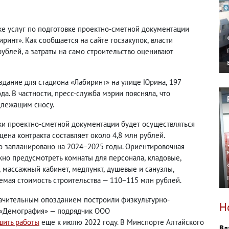
ке услуг по подготовке проектно-сметной документации
иринт». Как сообщается на сайте госзакупок
,
власти
рублей
,
а затраты на само строительство оценивают
здание для стадиона «Лабиринт» на улице Юрина
,
197
да. В частности
,
пресс-служба мэрии поясняла
,
что
длежащим сносу.
ки проектно-сметной документации будет осуществляться
ена контракта составляет около 4,8 млн рублей.
во запланировано на 2024−2025 годы. Ориентировочная
ужно предусмотреть комнаты для персонала
,
кладовые
,
,
массажный кабинет
,
медпункт
,
душевые и санузлы
,
емая стоимость строительства — 110−115 млн рублей.
начительным опозданием построили физкультурно-
Н
 «Демография» — подрядчик ООО
шить работы
еще к июлю 2022 году. В Минспорте Алтайского
Вл