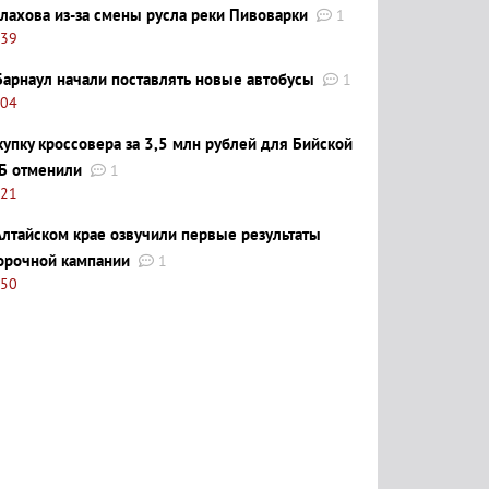
лахова из-за смены русла реки Пивоварки
1
:39
Барнаул начали поставлять новые автобусы
1
:04
купку кроссовера за 3,5 млн рублей для Бийской
Б отменили
1
:21
Алтайском крае озвучили первые результаты
орочной кампании
1
:50