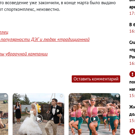
что возведение уже закончили
,
в конце марта было выдано
ар
ют спорткомплекс
,
неизвестно.
17
В 
16
елец
 популярности ДЭГ и людях «традиционной
Сл
«п
ты уборочной кампании
Ро
16
Оставить комментарий
по
на
15
i
i
i
Жи
до
15