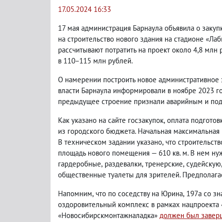
17.05.2024 16:33
17 мая администрация Барнаула объявила о закуп
на строительство нового здания на стадионе «Лаб
рассчитывают потратить на проект около 4,8 млн 
в 110−115 млн рублей.
О намерении построить новое административное 
власти Барнаула информировали в ноябре 2023 го
предыдущее строение признали аварийным и по
Как указано на сайте госзакупок
,
оплата подготов
из городского бюджета. Начальная максимальная ц
В техническом задании указано
,
что строительст
площадь нового помещения — 610 кв. м. В нем н
гардеробные
,
раздевалки
,
тренерские
,
судейскую
общественные туалеты для зрителей. Предполага
Напомним
,
что по соседству на Юрина
,
197а со з
оздоровительный комплекс в рамках нацпроекта
«Новосибирскмонтажналадка»
должен был завер