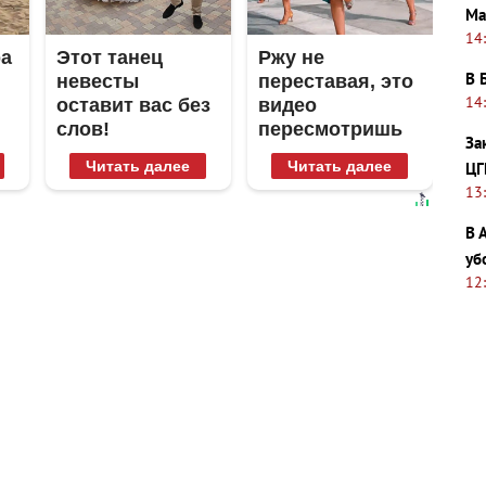
Ма
14
ра
Этот танец
Ржу не
В 
невесты
переставая, это
14
оставит вас без
видео
слов!
пересмотришь
За
Пересмотрела
не раз
Читать далее
Читать далее
ЦГ
10 раз
13
В 
уб
12