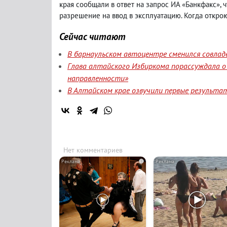
края сообщали в ответ на запрос ИА «Банкфакс», 
разрешение на ввод в эксплуатацию. Когда откро
Сейчас читают
В барнаульском автоцентре сменился совлад
Глава алтайского Избиркома порассуждала о
направленности»
В Алтайском крае озвучили первые результа
Нет комментариев
i