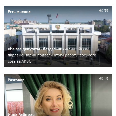
35
Есть мнение
«Не все депутаты - бездельники»:
алтайские
парламентарии подвели итоги работы восьмого
созыва АКЗС
15
Разговор
Инна Вейцман