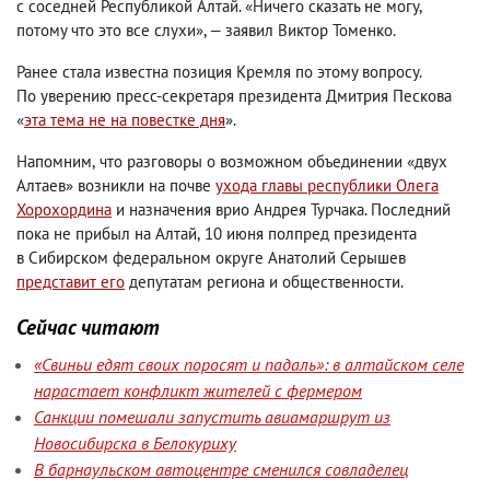
с соседней Республикой Алтай. «Ничего сказать не могу
,
потому что это все слухи», — заявил Виктор Томенко.
Ранее стала известна позиция Кремля по этому вопросу.
По уверению пресс-секретаря президента Дмитрия Пескова
«
эта тема не на повестке дня
».
Напомним
,
что разговоры о возможном объединении «двух
Алтаев» возникли на почве
ухода главы республики Олега
Хорохордина
и назначения врио Андрея Турчака. Последний
пока не прибыл на Алтай
,
10 июня полпред президента
в Сибирском федеральном округе Анатолий Серышев
представит его
депутатам региона и общественности.
Сейчас читают
«Свиньи едят своих поросят и падаль»: в алтайском селе
нарастает конфликт жителей с фермером
Санкции помешали запустить авиамаршрут из
Новосибирска в Белокуриху
В барнаульском автоцентре сменился совладелец