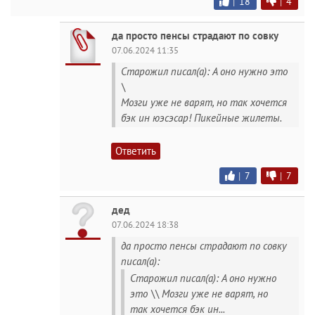
|
18
|
4
да просто пенсы страдают по совку
07.06.2024 11:35
Старожил писал(а): А оно нужно это
\
Мозги уже не варят, но так хочется
бэк ин юэсэсар! Пикейные жилеты.
Ответить
|
7
|
7
дед
07.06.2024 18:38
да просто пенсы страдают по совку
писал(а):
Старожил писал(а): А оно нужно
это \\ Мозги уже не варят, но
так хочется бэк ин...