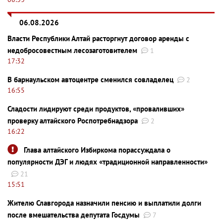
06.08.2026
Власти Республики Алтай расторгнут договор аренды с
недобросовестным лесозаготовителем
1
17:32
В барнаульском автоцентре сменился совладелец
2
16:55
Сладости лидируют среди продуктов, «проваливших»
проверку алтайского Роспотребнадзора
2
16:22
Глава алтайского Избиркома порассуждала о
популярности ДЭГ и людях «традиционной направленности»
21
15:51
Жителю Славгорода назначили пенсию и выплатили долги
после вмешательства депутата Госдумы
7