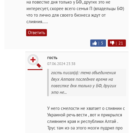
на повестке дня только у БФ, других это не
интересует, скорее всего семья П (владельцы БФ)
что то лично для своего бизнеса ждут от
слияния.....
Ответить
|
5
|
21
гость
07.06.2024 23:38
гость писал(а): тема объединения
двух Алтаев последнее время на
повестке дня только у БФ, других
это не...
У него смелости не хватает о слиянии с
Украиной речь вести , вот и прикрылся
слиянием края и республики Алтай .
Трус там из-за этого мозги пудрил про