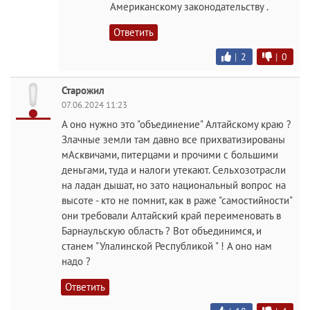
Американскому законодательству .
Ответить
|
2
|
0
Старожил
07.06.2024 11:23
А оно нужно это "объединение" Алтайскому краю ?
Злачные земли там давно все прихватизированы
мАсквичами, питерцами и прочими с большими
деньгами, туда и налоги утекают. Сельхозотрасли
на ладан дышат, но зато национальный вопрос на
высоте - кто не помнит, как в раже "самостийности"
они требовали Алтайский край переименовать в
Барнаульскую область ? Вот объединимся, и
станем "Улалинской Республикой " ! А оно нам
надо ?
Ответить