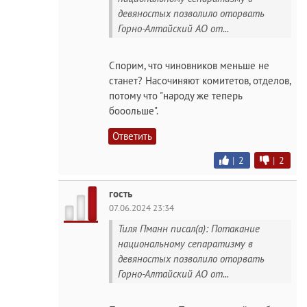
девяностых позволило оторвать
Горно-Алтайский АО от...
Спорим, что чиновников меньше не
станет? Насочиняют комитетов, отделов,
потому что "народу же теперь
бооольше".
Ответить
|
2
|
2
гость
07.06.2024 23:34
Тиля Пманн писал(а): Потакание
национальному сепаратизму в
девяностых позволило оторвать
Горно-Алтайский АО от...