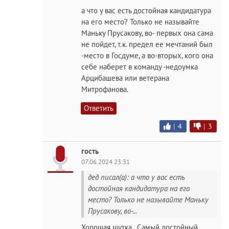
а что у вас есть достойная кандидатура
на его место? Только не называйте
Маньку Прусакову, во- первых она сама
не пойдет, т.к. предел ее мечтаний был
-место в Госдуме, а во-вторых, кого она
себе наберет в команду -недоумка
Арцибашева или ветерана
Митрофанова.
Ответить
|
4
|
3
гость
07.06.2024 23:31
дед писал(а): а что у вас есть
достойная кандидатура на его
место? Только не называйте Маньку
Прусакову, во-...
Хорошая шутка . Самый достойный