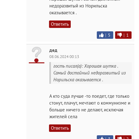
недоразвитый из Норильска
оказывается .
Ответить
|
5
|
1
дед
08.06.2024 00:13
гость писал(а): Хорошая шутка .
Самый достойный недоразвитый из
Норильска оказывается .
А кто суда лучше -то поедет, где только
стонут, плачут, мечтают о коммунизме и
больше ничего не делают, исключая
жителей села
Ответить