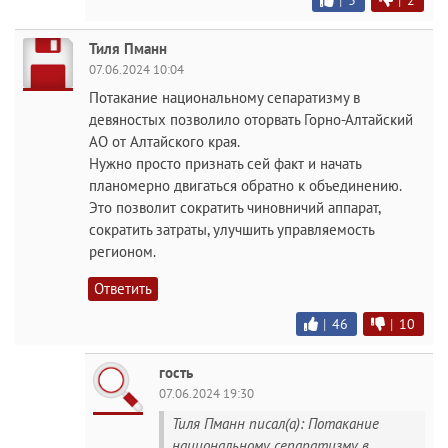
|
3
|
2
Тиля Пманн
07.06.2024 10:04
Потакание национальному сепаратизму в
девяностых позволило оторвать Горно-Алтайский
АО от Алтайского края.
Нужно просто признать сей факт и начать
планомерно двигаться обратно к объединению.
Это позволит сократить чиновничий аппарат,
сократить затраты, улучшить управляемость
регионом.
Ответить
|
46
|
10
гость
07.06.2024 19:30
Тиля Пманн писал(а): Потакание
национальному сепаратизму в