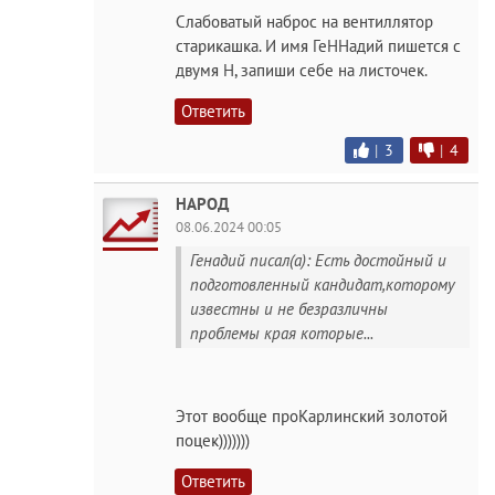
Слабоватый наброс на вентиллятор
старикашка. И имя ГеННадий пишется с
двумя Н, запиши себе на листочек.
Ответить
|
3
|
4
НАРОД
08.06.2024 00:05
Генадий писал(а): Есть достойный и
подготовленный кандидат,которому
известны и не безразличны
проблемы края которые...
Этот вообще проКарлинский золотой
поцек)))))))
Ответить