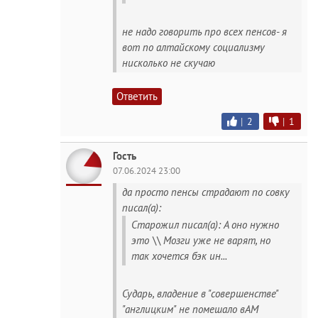
не надо говорить про всех пенсов- я
вот по алтайскому социализму
нисколько не скучаю
Ответить
|
2
|
1
Гость
07.06.2024 23:00
да просто пенсы страдают по совку
писал(а):
Старожил писал(а): А оно нужно
это \\ Мозги уже не варят, но
так хочется бэк ин...
Сударь, владение в "совершенстве"
"англицким" не помешало вАМ