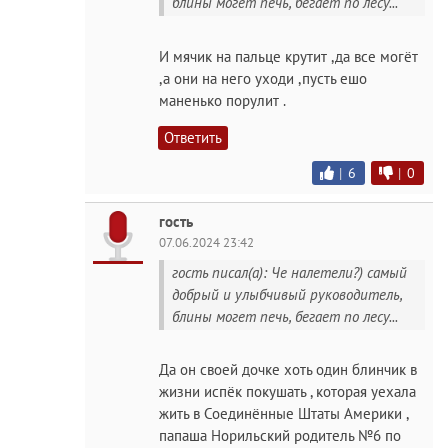
блины могет печь, бегает по лесу...
И мячик на пальце крутит ,да все могёт
,а они на него уходи ,пусть ешо
маненько порулит .
Ответить
|
6
|
0
гость
07.06.2024 23:42
гость писал(а): Че налетели?) самый
добрый и улыбчивый руководитель,
блины могет печь, бегает по лесу...
Да он своей дочке хоть один блинчик в
жизни испёк покушать , которая уехала
жить в Соединённые Штаты Америки ,
папаша Норильский родитель №6 по