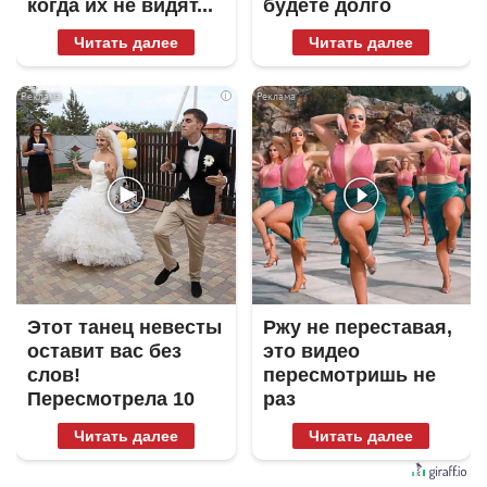
когда их не видят...
будете долго
Читать далее
Читать далее
i
i
Этот танец невесты
Ржу не переставая,
оставит вас без
это видео
слов!
пересмотришь не
Пересмотрела 10
раз
раз
Читать далее
Читать далее