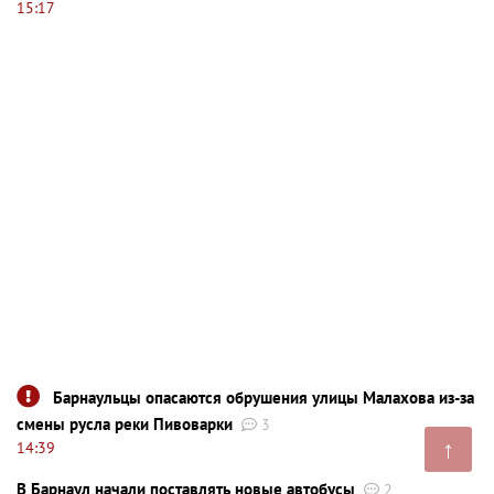
15:17
Барнаульцы опасаются обрушения улицы Малахова из-за
смены русла реки Пивоварки
3
↑
14:39
В Барнаул начали поставлять новые автобусы
2