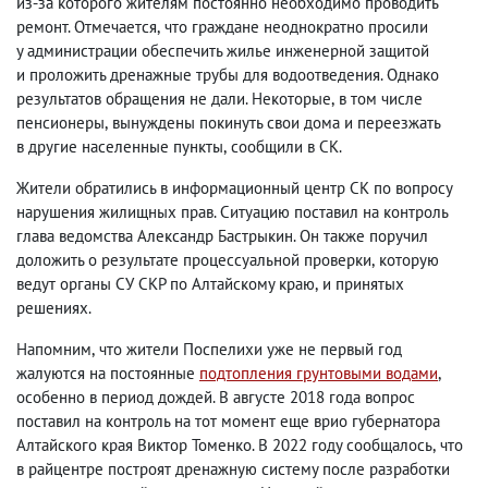
из-за которого жителям постоянно необходимо проводить
ремонт. Отмечается
,
что граждане неоднократно просили
у администрации обеспечить жилье инженерной защитой
и проложить дренажные трубы для водоотведения. Однако
результатов обращения не дали. Некоторые
,
в том числе
пенсионеры
,
вынуждены покинуть свои дома и переезжать
в другие населенные пункты
,
сообщили в СК.
Жители обратились в информационный центр СК по вопросу
нарушения жилищных прав. Ситуацию поставил на контроль
глава ведомства Александр Бастрыкин. Он также поручил
доложить о результате процессуальной проверки
,
которую
ведут органы СУ СКР по Алтайскому краю
,
и принятых
решениях.
Напомним
,
что жители Поспелихи уже не первый год
жалуются на постоянные
подтопления грунтовыми водами
,
особенно в период дождей. В августе 2018 года вопрос
поставил на контроль на тот момент еще врио губернатора
Алтайского края Виктор Томенко. В 2022 году сообщалось
,
что
в райцентре построят дренажную систему после разработки