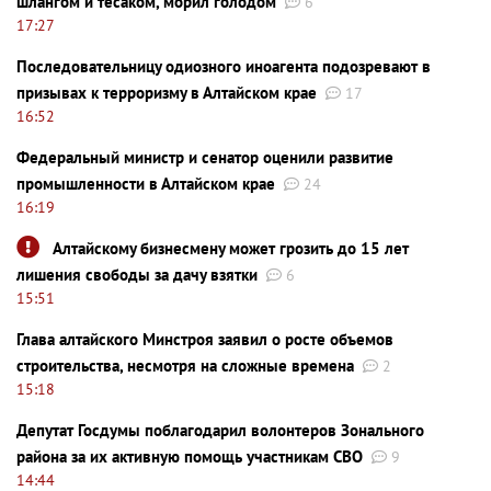
шлангом и тесаком, морил голодом
6
17:27
Последовательницу одиозного иноагента подозревают в
призывах к терроризму в Алтайском крае
17
16:52
Федеральный министр и сенатор оценили развитие
промышленности в Алтайском крае
24
16:19
Алтайскому бизнесмену может грозить до 15 лет
лишения свободы за дачу взятки
6
15:51
Глава алтайского Минстроя заявил о росте объемов
строительства, несмотря на сложные времена
2
15:18
Депутат Госдумы поблагодарил волонтеров Зонального
района за их активную помощь участникам СВО
9
14:44