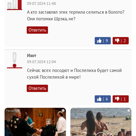
09.07.2024 11:48
А кто заставлял этих терпила селиться в болото?
Они потомки Шрэка, не?
Ответить
|
9
|
2
Изот
09.07.2024 12:04
Сейчас всех посодют и Поспелиха будет самой
сухой Поспелихой в мире!
Ответить
|
6
|
1
i
i