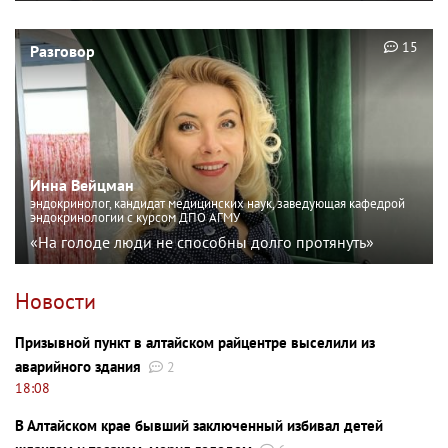
15
Разговор
Инна Вейцман
эндокринолог, кандидат медицинских наук, заведующая кафедрой
эндокринологии с курсом ДПО АГМУ
«На голоде люди не способны долго протянуть»
Новости
Призывной пункт в алтайском райцентре выселили из
аварийного здания
2
18:08
В Алтайском крае бывший заключенный избивал детей