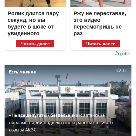
Ролик длится пару
Ржу не переставая,
секунд, но вы
это видео
будете в шоке от
пересмотришь не
увиденного
раз
Читать далее
Читать далее
35
Есть мнение
«Не все депутаты - бездельники»:
алтайские
парламентарии подвели итоги работы восьмого
созыва АКЗС