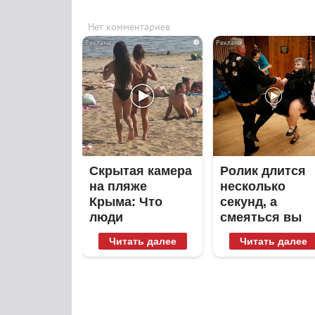
Нет комментариев
i
Скрытая камера
Ролик длится
на пляже
несколько
Крыма: Что
секунд, а
люди
смеяться вы
вытворяют,
будете долго
Читать далее
Читать далее
когда их не
видят...