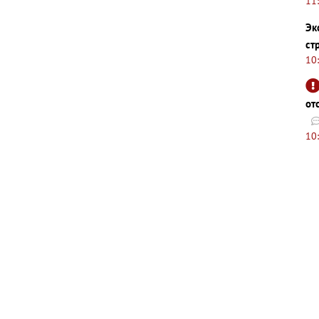
11
Эк
ст
10
от
10