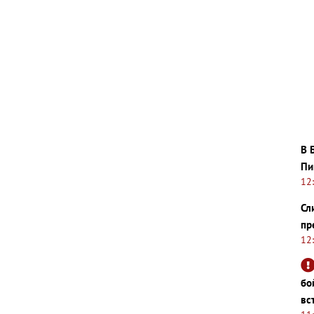
В 
Пи
12
Сл
пр
12
бо
вс