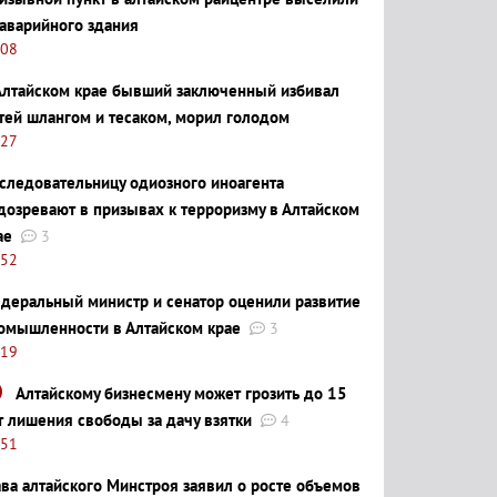
 аварийного здания
:08
Алтайском крае бывший заключенный избивал
тей шлангом и тесаком, морил голодом
:27
следовательницу одиозного иноагента
дозревают в призывах к терроризму в Алтайском
ае
3
:52
деральный министр и сенатор оценили развитие
омышленности в Алтайском крае
3
:19
Алтайскому бизнесмену может грозить до 15
т лишения свободы за дачу взятки
4
:51
ава алтайского Минстроя заявил о росте объемов