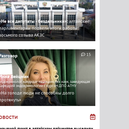
«Не все депутаты - бездельники»:
алтайские
парламентарии подвели итоги работы
восьмого созыва АКЗС
15
Разговор
Инна Вейцман
эндокринолог, кандидат медицинских наук, заведующая
кафедрой эндокринологии с курсом ДПО АГМУ
«На голоде люди не способны долго
протянуть»
овости
изывной пункт в алтайском райцентре выселили