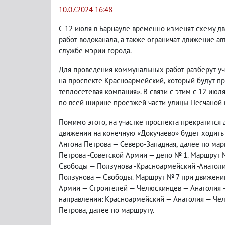
10.07.2024 16:48
С 12 июля в Барнауле временно изменят схему д
работ водоканала
,
а также ограничат движение ав
службе мэрии города.
Для проведения коммунальных работ разберут у
на проспекте Красноармейский
,
который будут п
теплосетевая компания». В связи с этим с 12 июл
по всей ширине проезжей части улицы Песчаной 
Помимо этого
,
на участке проспекта прекратится
движении на конечную «Докучаево» будет ходит
Антона Петрова — Северо-Западная
,
далее по мар
Петрова -Советской Армии — депо № 1.
Маршрут №
Свободы — Ползунова -Красноармейский -Анатоли
Ползунова — Свободы.
Маршрут № 7 при движении
Армии — Строителей — Челюскинцев — Анатолия
направлении: Красноармейский — Анатолия — Чел
Петрова
,
далее по маршруту.