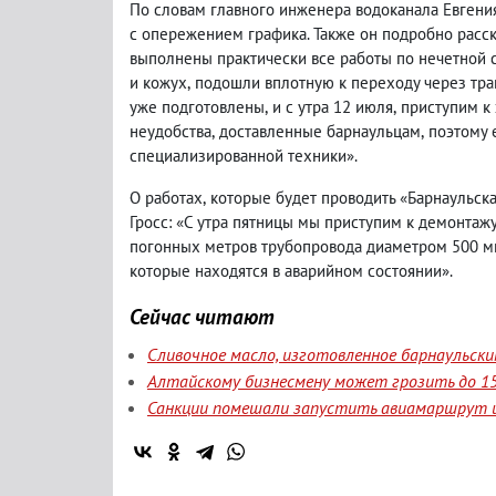
По словам главного инженера водоканала Евгени
с опережением графика. Также он подробно расс
выполнены практически все работы по нечетной с
и кожух
,
подошли вплотную к переходу через тра
уже подготовлены
,
и с утра 12 июля
,
приступим к
неудобства
,
доставленные барнаульцам
,
поэтому 
специализированной техники».
О работах
,
которые будет проводить «Барнаульска
Гросс: «С утра пятницы мы приступим к демонтаж
погонных метров трубопровода диаметром 500 м
которые находятся в аварийном состоянии».
Сейчас читают
Сливочное масло, изготовленное барнаульск
Алтайскому бизнесмену может грозить до 15
Санкции помешали запустить авиамаршрут и