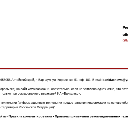
Ре
об
09
.
656056
Алтайский край, г. Барнаул
,
ул. Короленко, 51, оф. 101
. E-mail:
bankfaxnews@ya
ерссылка) на сайт www.bankfax.ru обязательна, если не заявлено однозначно, что ав
 только при согласовании с редакцией ИА «Банкфакс».
ехнологии (информационные технологии предоставления информации на основе сбора
 территории Российской Федерации)".
айта
•
Правила комментирования
•
Правила применения рекомендательных тех