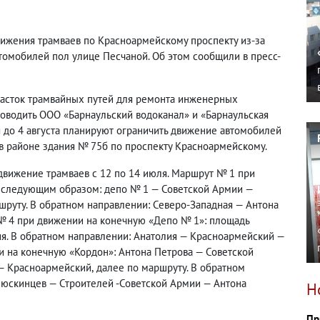
вижения трамваев по Красноармейскому проспекту из-за
томобилей пол улице Песчаной. Об этом сообщили в пресс-
часток трамвайных путей для ремонта инженерных
роводить ООО «Барнаульский водоканал» и «Барнаульская
я до 4 августа планируют ограничить движение автомобилей
в районе здания № 75б по проспекту Красноармейскому.
 движение трамваев с 12 по 14 июля. Маршрут № 1 при
ь следующим образом: депо № 1 — Советской Армии —
шруту. В обратном направлении: Северо-Западная — Антона
 4 при движении на конечную «Депо № 1»: площадь
я. В обратном направлении: Анатолия — Красноармейский —
 на конечную «Кордон»: Антона Петрова — Советской
 — Красноармейский
,
далее по маршруту. В обратном
юскинцев — Строителей -Советской Армии — Антона
Н
Пр