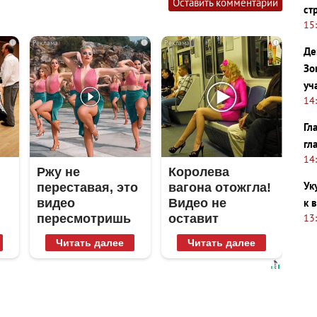
Оставить комментарий
ст
15
i
i
i
Де
Зо
уч
14
Гл
гл
14
Ржу не
Королева
Ук
переставая, это
вагона отожгла!
к 
видео
Видео не
13
пересмотришь
оставит
не раз
равнодушным
Читать далее
Читать далее