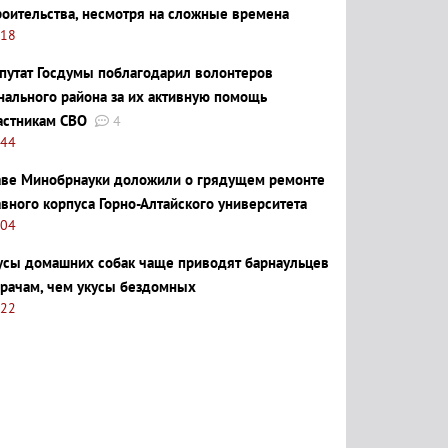
роительства, несмотря на сложные времена
:18
путат Госдумы поблагодарил волонтеров
нального района за их активную помощь
астникам СВО
4
:44
аве Минобрнауки доложили о грядущем ремонте
авного корпуса Горно-Алтайского университета
:04
усы домашних собак чаще приводят барнаульцев
врачам, чем укусы бездомных
:22