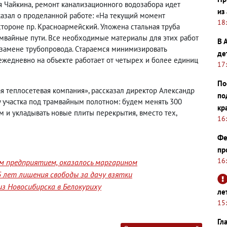
я Чайкина
,
ремонт канализационного водозабора идет
из
казал о проделанной работе: «На текущий момент
18
тороне пр. Красноармейский. Уложена стальная труба
мвайные пути. Все необходимые материалы для этих работ
В 
 замене трубопровода. Стараемся минимизировать
де
ежедневно на объекте работает от четырех и более единиц
17
По
я теплосетевая компания», рассказал директор Александр
по
у участка под трамвайным полотном: будем менять 300
кр
м и укладывать новые плиты перекрытия
,
вместо тех
,
16
Фе
пр
16
им предприятием, оказалось маргарином
 лет лишения свободы за дачу взятки
з Новосибирска в Белокуриху
ле
15
Гл