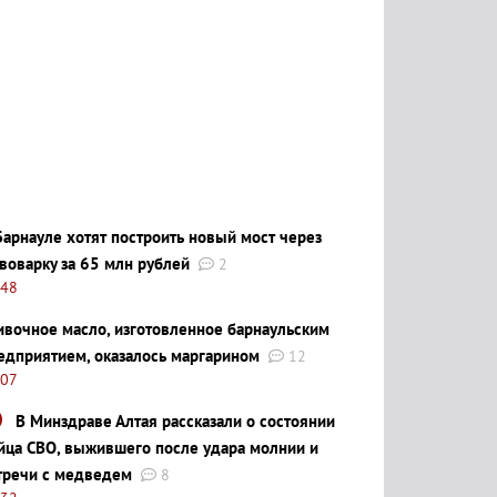
Барнауле хотят построить новый мост через
воварку за 65 млн рублей
2
:48
ивочное масло, изготовленное барнаульским
едприятием, оказалось маргарином
12
:07
В Минздраве Алтая рассказали о состоянии
йца СВО, выжившего после удара молнии и
тречи с медведем
8