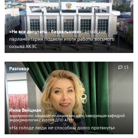
«Не все депутаты - бездельники»:
алтайские
парламентарии подвели итоги работы восьмого
созыва АКЗС
15
Разговор
Инна Вейцман
эндокринолог, кандидат медицинских наук, заведующая кафедрой
эндокринологии с курсом ДПО АГМУ
«На голоде люди не способны долго протянуть»