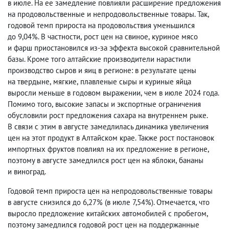
в июле. На ее замедление повлияли расширение предложения
на продовольственные и непродовольственные товары. Так
,
годовой темп прироста на продовольствия уменьшился
до 9,04%. В частности
,
рост цен на свиное
,
куриное мясо
и фарш приостановился из-за эффекта высокой сравнительной
базы. Кроме того алтайские производители нарастили
производство сыров и яиц в регионе: в результате цены
на твердыне
,
мягкие
,
плавленые сыры и куриные яйца
выросли меньше в годовом выражении
,
чем в июле 2024 года.
Помимо того
,
высокие запасы и экспортные ограничения
обусловили рост предложения сахара на внутреннем рыке.
В связи с этим в августе замедлилась динамика увеличения
цен на этот продукт в Алтайском крае. Также рост постановок
импортных фруктов повлиял на их предложение в регионе
,
поэтому в августе замедлился рост цен на яблоки
,
бананы
и виноград.
Годовой темп прироста цен на непродовольственные товары
в августе снизился до 6,27%
(
в июле 7,54%). Отмечается
,
что
выросло предложение китайских автомобилей с пробегом
,
поэтому замедлился годовой рост цен на поддержанные