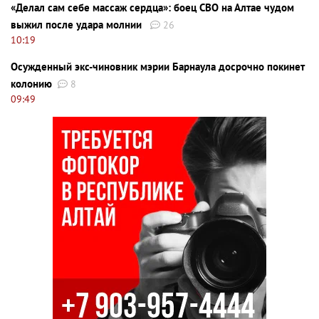
«Делал сам себе массаж сердца»: боец СВО на Алтае чудом
выжил после удара молнии
26
10:19
Осужденный экс-чиновник мэрии Барнаула досрочно покинет
колонию
8
09:49