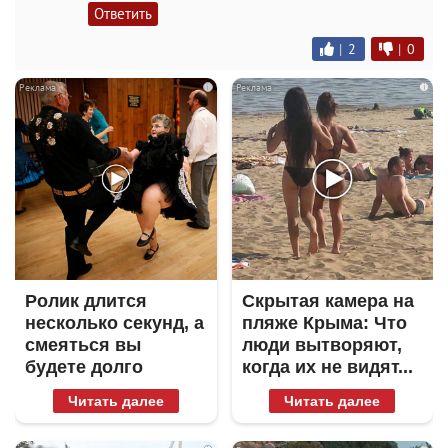
Ответить
|
2
|
0
i
i
Ролик длится
Скрытая камера на
несколько секунд, а
пляже Крыма: Что
смеяться вы
люди вытворяют,
будете долго
когда их не видят...
Читать далее
Читать далее