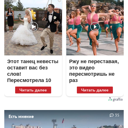
i
i
Этот танец невесты
Ржу не переставая,
оставит вас без
это видео
слов!
пересмотришь не
Пересмотрела 10
раз
раз
Читать далее
Читать далее
35
Есть мнение