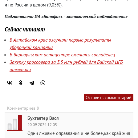
и по России в целом
(
9,05%).
Подготовлено ИА «Банкфакс - экономический наблюдатель»
Сейчас читают
В Алтайском крае озвучили первые результаты
уборочной кампании
В барнаульском автоцентре сменился совладелец
Закупку кроссовера за 3,5 млн рублей для Бийской ЦГБ
отменили
Оставить комментарий
Комментариев 8
Бухгалтер Вася
20.09.2024 12:05
Одни лживые оправдания и не более,как край жил