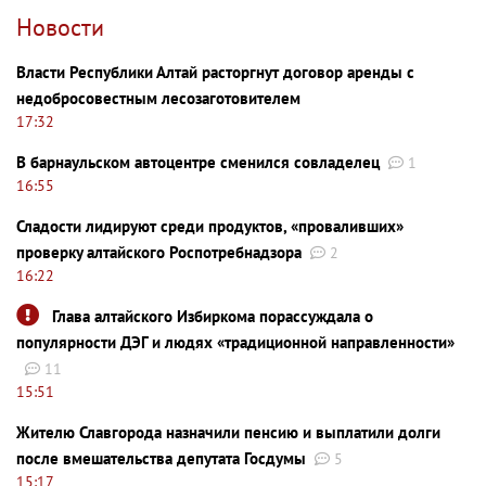
Новости
Власти Республики Алтай расторгнут договор аренды с
недобросовестным лесозаготовителем
17:32
В барнаульском автоцентре сменился совладелец
1
16:55
Сладости лидируют среди продуктов, «проваливших»
проверку алтайского Роспотребнадзора
2
16:22
Глава алтайского Избиркома порассуждала о
популярности ДЭГ и людях «традиционной направленности»
11
15:51
Жителю Славгорода назначили пенсию и выплатили долги
после вмешательства депутата Госдумы
5
15:17