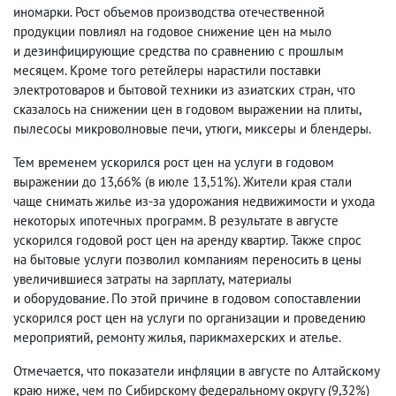
иномарки. Рост объемов производства отечественной
продукции повлиял на годовое снижение цен на мыло
и дезинфицирующие средства по сравнению с прошлым
месяцем. Кроме того ретейлеры нарастили поставки
электротоваров и бытовой техники из азиатских стран
,
что
сказалось на снижении цен в годовом выражении на плиты
,
пылесосы микроволновые печи
,
утюги
,
миксеры и блендеры.
Тем временем ускорился рост цен на услуги в годовом
выражении до 13,66%
(
в июле 13,51%). Жители края стали
чаще снимать жилье из-за удорожания недвижимости и ухода
некоторых ипотечных программ. В результате в августе
ускорился годовой рост цен на аренду квартир. Также спрос
на бытовые услуги позволил компаниям переносить в цены
увеличившиеся затраты на зарплату
,
материалы
и оборудование. По этой причине в годовом сопоставлении
ускорился рост цен на услуги по организации и проведению
мероприятий
,
ремонту жилья
,
парикмахерских и ателье.
Отмечается
,
что показатели инфляции в августе по Алтайскому
краю ниже
,
чем по Сибирскому федеральному округу
(
9,32%)