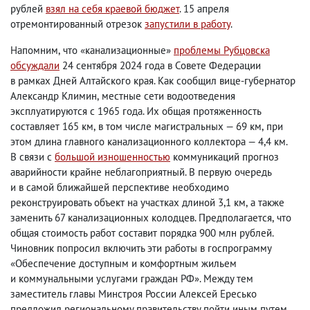
рублей
взял на себя краевой бюджет
. 15 апреля
отремонтированный отрезок
запустили в работу
.
Напомним
,
что «канализационные»
проблемы Рубцовска
обсуждали
24 сентября 2024 года в Совете Федерации
в рамках Дней Алтайского края. Как сообщил вице-губернатор
Александр Климин
,
местные сети водоотведения
эксплуатируются с 1965 года. Их общая протяженность
составляет 165 км
,
в том числе магистральных — 69 км
,
при
этом длина главного канализационного коллектора — 4,4 км.
В связи с
большой изношенностью
коммуникаций прогноз
аварийности крайне неблагоприятный. В первую очередь
и в самой ближайшей перспективе необходимо
реконструировать объект на участках длиной 3,1 км
,
а также
заменить 67 канализационных колодцев. Предполагается
,
что
общая стоимость работ составит порядка 900 млн рублей.
Чиновник попросил включить эти работы в госпрограмму
«Обеспечение доступным и комфортным жильем
и коммунальными услугами граждан РФ». Между тем
заместитель главы Минстроя России Алексей Ересько
предложил региональному правительству пойти иным путем
,