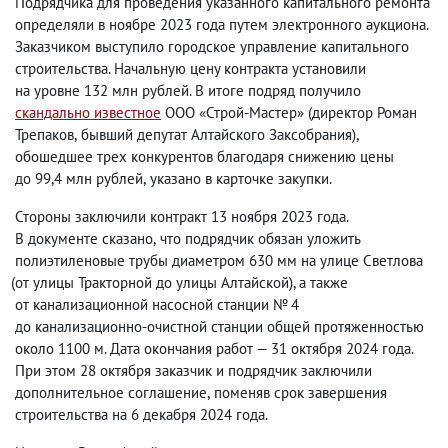
Подрядчика для проведения указанного капитального ремонта
определяли в ноябре 2023 года путем электронного аукциона.
Заказчиком выступило городское управление капитального
строительства. Начальную цену контракта установили
на уровне 132 млн рублей. В итоге
подряд
получило
скандально известное
ООО «Строй-Мастер»
(
директор Роман
Трепаков
,
бывший депутат Алтайского Заксобрания),
обошедшее трех конкурентов благодаря снижению цены
до 99,4 млн рублей
,
указано в карточке закупки.
Стороны заключили контракт 13 ноября 2023 года.
В документе сказано
,
что подрядчик обязан уложить
полиэтиленовые трубы диаметром 630 мм на улице Светлова
(
от улицы Тракторной до улицы Алтайской), а также
от канализационной насосной станции № 4
до канализационно-очистной станции общей протяженностью
около 1100 м. Дата окончания работ — 31 октября 2024 года.
При этом 28 октября заказчик и подрядчик заключили
дополнительное соглашение
,
поменяв срок завершения
строительства на 6 декабря 2024 года.