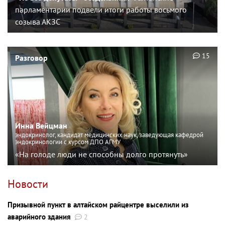
парламентарии подвели итоги работы восьмого
созыва АКЗС
15
Разговор
Инна Вейцман
эндокринолог, кандидат медицинских наук, заведующая кафедрой
эндокринологии с курсом ДПО АГМУ
«На голоде люди не способны долго протянуть»
Новости
Призывной пункт в алтайском райцентре выселили из
аварийного здания
2