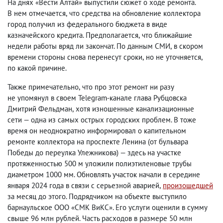
На днях «Вести Алтай» выпустили сюжет о ходе ремонта.
В нем отмечается
,
что средства на обновление коллектора
город получил из федерального бюджета в виде
казначейского кредита. Предполагается
,
что ближайшие
недели работы вряд ли закончат. По данным СМИ
,
в скором
времени стороны снова перенесут сроки
,
но
не уточняется
,
по какой причине
.
Также примечательно
,
что про этот ремонт ни разу
не упомянул в своем Telegram-канале глава Рубцовска
Дмитрий Фельдман
,
хотя изношенные канализационные
сети — одна из самых острых городских проблем. В тоже
время он неоднократно информировал о капительном
ремонте коллектора на проспекте Ленина
(
от бульвара
Победы до переулка Улежникова) — здесь на участке
протяженностью 500 м уложили полиэтиленовые трубы
диаметром 1000 мм. Обновлять участок начали в середине
января 2024 года в связи с серьезной аварией
,
произошедшей
за месяц до этого. Подрядчиком на объекте выступило
барнаульское ООО «СМК ВиКС». Его услуги оценили в сумму
свыше 96 млн рублей. Часть расходов в размере 50 млн