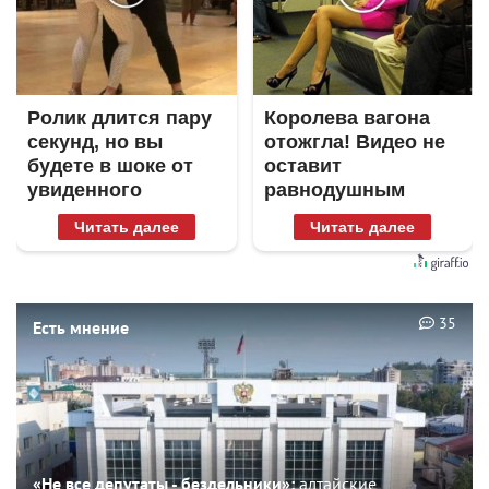
Ролик длится пару
Королева вагона
секунд, но вы
отожгла! Видео не
будете в шоке от
оставит
увиденного
равнодушным
Читать далее
Читать далее
35
Есть мнение
«Не все депутаты - бездельники»:
алтайские