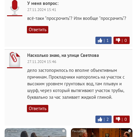
У меня вопрос:
27.11.2024 15:41
всё-таки "просрочить"? Или вообще "просрачить"?
Ответить
|
1
|
0
Насколько знаю, на улице Светлова
27.11.2024 15:46
дело застопорилось по вполне объективным
причинам. Прокладчики напоролись на участок с
высоким уровнем грунтовых вод, там плывун и
шурф, через который вытягивают участок трубы,
буквально за час заливает жидкой глиной.
Ответить
|
2
|
0
i
i