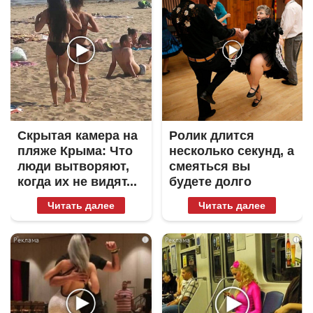
Скрытая камера на
Ролик длится
пляже Крыма: Что
несколько секунд, а
люди вытворяют,
смеяться вы
когда их не видят...
будете долго
Читать далее
Читать далее
i
i