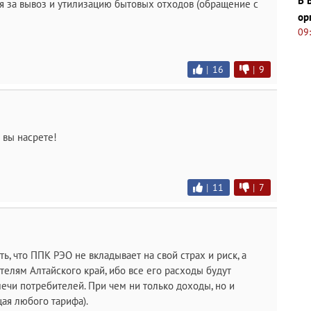
В 
ия за вывоз и утилизацию бытовых отходов (обращение с
ор
09
|
16
|
9
 вы нacpeте!
|
11
|
7
ь, что ППК РЭО не вкладывает на свой страх и риск, а
телям Алтайского край, ибо все его расходы будут
ечи потребителей. При чем ни только доходы, но и
ая любого тарифа).