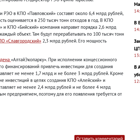
Ма
14
и РЭО в КПО «Павловский» составят около 6,4 млрд рублей,
ть оценивается в 250 тысяч тонн отходов в год. В КПО
В 
» и КПО «Бийский» компания направит порядка 2,6 млрд
14
каждый объект. Там будут перерабатывать по 100 тысяч тонн
ПО «Славгородский»
2,3 млрд рублей. Его мощность
За
ЦГ
13
едена
«АлтайЭкопарку». При исполнении концессионного
го финансирований привлечь инвестиции для создания
В 
авляет не менее 1,7 млрд и не более 3 млрд рублей. Кроме
уб
ие инвестиций в целях создания КПО «Алейский» и
12
тавляет не менее 2,4 млрд рублей и не более 4 млрд
ым предприятием, поэтому для его появления требуется от
Оставить комментарий