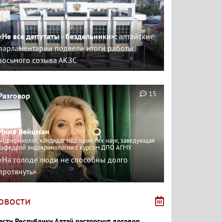
«Не все депутаты - бездельники»:
алтайские
парламентарии подвели итоги работы
восьмого созыва АКЗС
15
Разговор
Инна Вейцман
эндокринолог, кандидат медицинских наук, заведующая
кафедрой эндокринологии с курсом ДПО АГМУ
«На голоде люди не способны долго
протянуть»
овости
асти Республики Алтай расторгнут договор