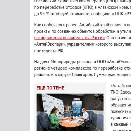
Российский экологический оператор (РЭО) планир
по переработке отходов (КПО) в Алтайском крае.
до 95 % от общей стоимости, сообщили в ППК «РЭ
Как сообщалось ранее, Алтайский край вошел в пе
проекты по созданию объектов обработки и утили
распоряжения правительства России
. Оно позвол
«АлтайЭкопарк», учредителями которого выступаю
президента РФ.
На днях Минприроды региона и ООО «АлтайЭкоп
регионе четырех комплексов по переработке отх
районах и в округе Славгород. Суммарная мощност
«Алтайско
ЕЩЕ ПО ТЕМЕ
ТКО. Здес
допустить,
обращению
повысить 
туристиче
в каждый 
- прокомм