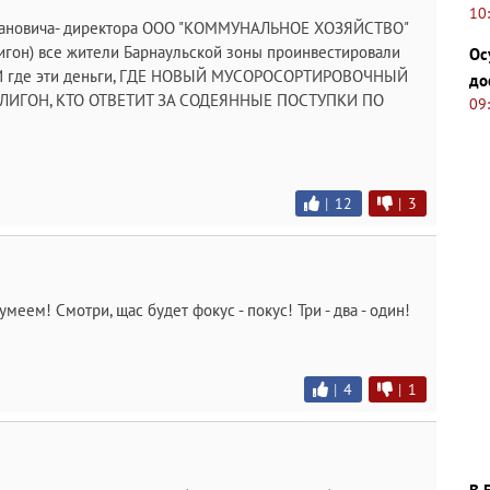
10
вановича- директора ООО "КОММУНАЛЬНОЕ ХОЗЯЙСТВО"
игон) все жители Барнаульской зоны проинвестировали
Ос
 где эти деньги, ГДЕ НОВЫЙ МУСОРОСОРТИРОВОЧНЫЙ
до
ЛИГОН, КТО ОТВЕТИТ ЗА СОДЕЯННЫЕ ПОСТУПКИ ПО
09
|
12
|
3
меем! Смотри, щас будет фокус - покус! Три - два - один!
|
4
|
1