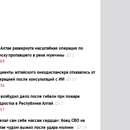
 Алтае развернута масштабная операция по
иску пропавшего в реке мужчины
2
:09
циенты алтайского онкодиспансера отказались от
ерацией после консультаций с ИИ
12
:36
 возбудил дело после гибели при пожаре
дростка в Республике Алтай
2
:57
елал сам себе массаж сердца»: боец СВО на
тае чудом выжил после удара молнии
19