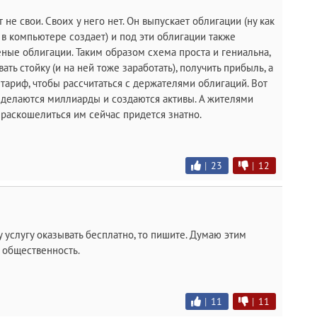
 не свои. Своих у него нет. Он выпускает облигации (ну как
в компьютере создает) и под эти облигации также
еные облигации. Таким образом схема проста и гениальна,
ать стойку (и на ней тоже заработать), получить прибыль, а
 тариф, чтобы рассчитаться с держателями облигаций. Вот
й делаются миллиарды и создаются активы. А жителями
к раскошелиться им сейчас придется знатно.
|
23
|
12
эту услугу оказывать бесплатно, то пишите. Думаю этим
 общественность.
|
11
|
11