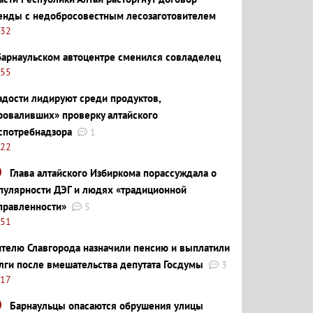
енды с недобросовестным лесозаготовителем
:32
барнаульском автоцентре сменился совладелец
:55
адости лидируют среди продуктов,
роваливших» проверку алтайского
спотребнадзора
1
:22
Глава алтайского Избиркома порассуждала о
пулярности ДЭГ и людях «традиционной
правленности»
5
:51
телю Славгорода назначили пенсию и выплатили
лги после вмешательства депутата Госдумы
3
:17
Барнаульцы опасаются обрушения улицы