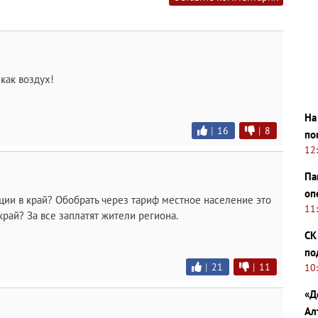
как воздух!
На
|
16
|
8
по
12
Па
оп
иции в край? Обобрать через тариф местное население это
11
край? За все заплатят жители региона.
СК
по
|
21
|
11
10
«Д
Ал