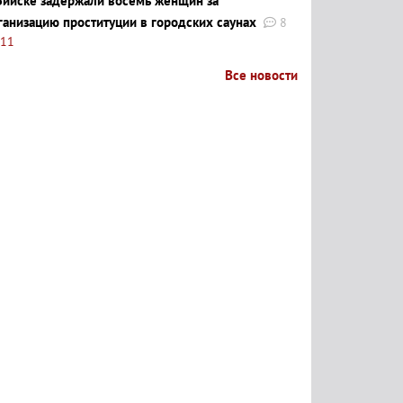
Бийске задержали восемь женщин за
ганизацию проституции в городских саунах
8
:11
Все новости