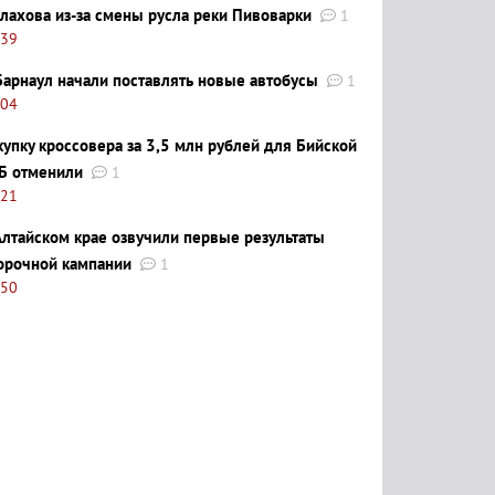
лахова из-за смены русла реки Пивоварки
1
:39
Барнаул начали поставлять новые автобусы
1
:04
купку кроссовера за 3,5 млн рублей для Бийской
Б отменили
1
:21
Алтайском крае озвучили первые результаты
орочной кампании
1
:50