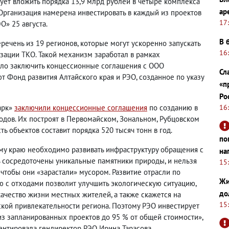
ует вложить порядка 13,9 млрд рублей в четыре комплекса
ар
 Организация намерена инвестировать в каждый из проектов
17
О» 25 августа.
В 
речень из 19 регионов, которые могут ускоренно запускать
16
зации ТКО. Такой механизм заработал в рамках
ило заключить концессионные соглашения с ООО
Сл
т Фонд развития Алтайского края и РЭО, созданное по указу
«п
Ро
арк»
заключили концессионные соглашения
по созданию в
16
одов. Их построят в Первомайском, Зональном, Рубцовском
ь объектов составит порядка 520 тысяч тонн в год.
по
му краю необходимо развивать инфраструктуру обращения с
на
ь сосредоточены уникальные памятники природы, и нельзя
15
 чтобы они «зарастали» мусором. Развитие отрасли по
Жи
 с отходами позволит улучшить экологическую ситуацию,
до
качество жизни местных жителей, а также скажется на
15
ской привлекательности региона. Поэтому РЭО инвестирует
из запланированных проектов до 95 % от общей стоимости»,
ентировала гендиректор РЭО Ирина Тарасова.