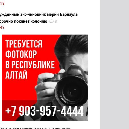
:19
ужденный экс-чиновник мэрии Барнаула
срочно покинет колонию
8
:49