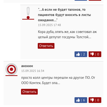
"...А если не будет талонов, то
пациентов будут вносить в листы
ожидания..."
15.09.2025 17:48
Кора дуба, опять же, как советовал аж
целый депутат госдумы Толстой...
Ответить
|
2
|
0
аноним
15.09.2025 16:34
просто колл центры перешли на другое ПО. От
ООО Комтек. Будет опа...
Ответить
|
6
|
0