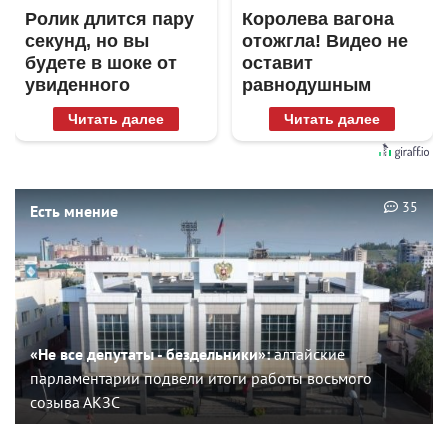
Ролик длится пару
Королева вагона
секунд, но вы
отожгла! Видео не
будете в шоке от
оставит
увиденного
равнодушным
Читать далее
Читать далее
35
Есть мнение
«Не все депутаты - бездельники»:
алтайские
парламентарии подвели итоги работы восьмого
созыва АКЗС