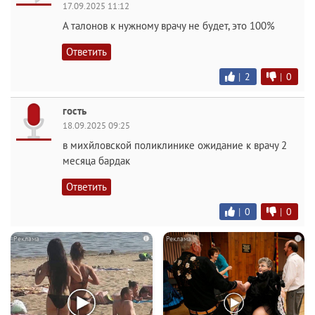
17.09.2025 11:12
А талонов к нужному врачу не будет, это 100%
Ответить
|
2
|
0
гость
18.09.2025 09:25
в михйловской поликлинике ожидание к врачу 2
месяца бардак
Ответить
|
0
|
0
i
i