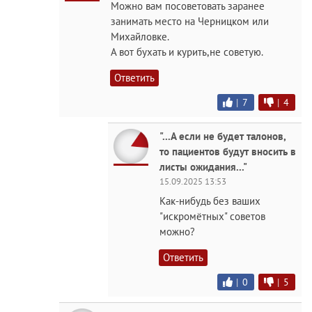
Можно вам посоветовать заранее
занимать место на Черницком или
Михайловке.
А вот бухать и курить,не советую.
Ответить
|
7
|
4
"...А если не будет талонов,
то пациентов будут вносить в
листы ожидания..."
15.09.2025 13:53
Как-нибудь без ваших
"искромётных" советов
можно?
Ответить
|
0
|
5