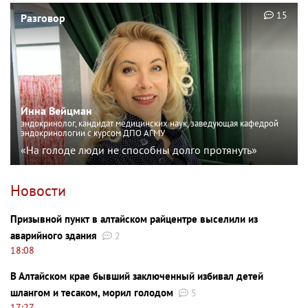
15
Разговор
Инна Вейцман
эндокринолог, кандидат медицинских наук, заведующая кафедрой
эндокринологии с курсом ДПО АГМУ
«На голоде люди не способны долго протянуть»
Новости
Призывной пункт в алтайском райцентре выселили из
аварийного здания
2
18:08
В Алтайском крае бывший заключенный избивал детей
шлангом и тесаком, морил голодом
5
17:27