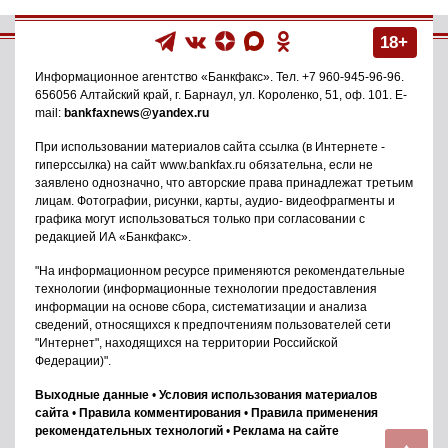
18+
Информационное агентство
«Банкфакс»
. Тел.
+7 960-945-96-96
.
656056
Алтайский край, г. Барнаул
,
ул. Короленко, 51, оф. 101
. E-
mail:
bankfaxnews@yandex.ru
При использовании материалов сайта ссылка (в Интернете -
гиперссылка) на сайт www.bankfax.ru обязательна, если не
заявлено однозначно, что авторские права принадлежат третьим
лицам. Фотографии, рисунки, карты, аудио- видеофрагменты и
графика могут использоваться только при согласовании с
редакцией ИА «Банкфакс».
"На информационном ресурсе применяются рекомендательные
технологии (информационные технологии предоставления
информации на основе сбора, систематизации и анализа
сведений, относящихся к предпочтениям пользователей сети
"Интернет", находящихся на территории Российской
Федерации)".
Выходные данные
•
Условия использования материалов
сайта
•
Правила комментирования
•
Правила применения
рекомендательных технологий
•
Реклама на сайте