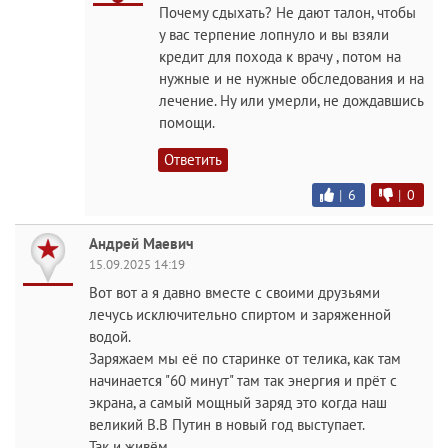
Почему сдыхать? Не дают талон, чтобы
у вас терпение лопнуло и вы взяли
кредит для похода к врачу , потом на
нужные и не нужные обследования и на
лечение. Ну или умерли, не дождавшись
помощи.
Ответить
|
6
|
0
Андрей Maeвич
15.09.2025 14:19
Вот вот а я давно вместе с своими друзьями
лечусь исключительно спиртом и заряженной
водой.
Заряжаем мы её по старинке от телика, как там
начинается "60 минут" там так энергия и прёт с
экрана, а самый мощный заряд это когда наш
великий В.В Путин в новый год выступает.
Так и живём.