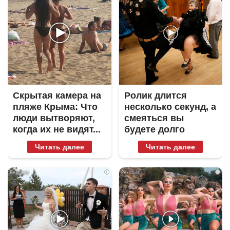
Скрытая камера на
Ролик длится
пляже Крыма: Что
несколько секунд, а
люди вытворяют,
смеяться вы
когда их не видят...
будете долго
Читать далее
Читать далее
i
i