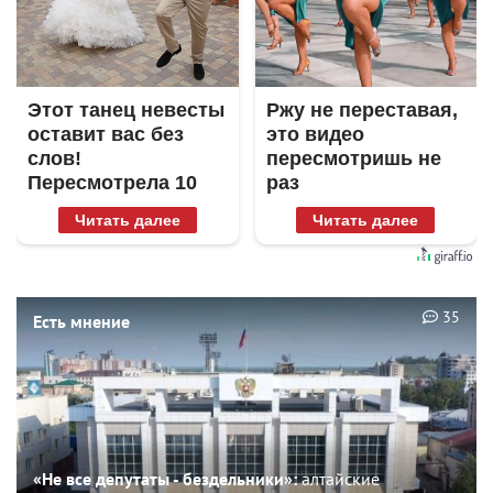
Этот танец невесты
Ржу не переставая,
оставит вас без
это видео
слов!
пересмотришь не
Пересмотрела 10
раз
раз
Читать далее
Читать далее
35
Есть мнение
«Не все депутаты - бездельники»:
алтайские