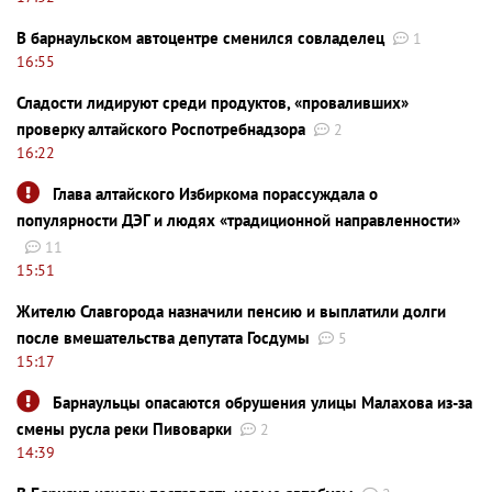
В барнаульском автоцентре сменился совладелец
1
16:55
Сладости лидируют среди продуктов, «проваливших»
проверку алтайского Роспотребнадзора
2
16:22
Глава алтайского Избиркома порассуждала о
популярности ДЭГ и людях «традиционной направленности»
11
15:51
Жителю Славгорода назначили пенсию и выплатили долги
после вмешательства депутата Госдумы
5
15:17
Барнаульцы опасаются обрушения улицы Малахова из-за
смены русла реки Пивоварки
2
14:39