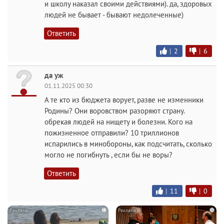
и школу наказал своими действиями). да, здоровых
людей не бывает - бывают недолеченные)
Ответить
|
2
|
6
да уж
01.11.2025 00:30
А те кто из бюджета ворует, разве не изменники
Родины? Они воровством разоряют страну.
обрекая людей на нищету и болезни. Кого на
пожизненное отправили? 10 триллионов
испарились в минобороны, как подсчитать, сколько
могло не погибнуть , если бы не воры?
Ответить
|
11
|
0
i
i