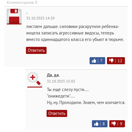
Комментариев 8
.
31.10.2025 14:20
листаем дальше. силовики раскрутили ребенка-
инцела записать агрессивные видосы, теперь
вместо одиннадцатого класса его убьют в тюрьме.
Ответить
|
7
|
12
Да, да.
31.10.2025 15:02
Ты ещё слезу пусти....
"онижедети"....
Ну, ну. Проходили. Знаем, чем кончается.
Ответить
|
8
|
9