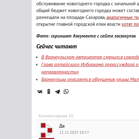
обслуживание новогоднего городка с начальной ц
общий бюджет новогоднего городка может состави
размещали на площади Сахарова,
аналогичные тр
открытие главной городской елки власти
хотят по
Фото: скриншот документа с сайта госзакупок
Сейчас читают
В барнаульском автоцентре сменился совлад
Глава алтайского Избиркома порассуждала о
направленности»
Барнаульцы опасаются обрушения улицы Мала
Комментариев 10
Да
12.11.2025 10:57