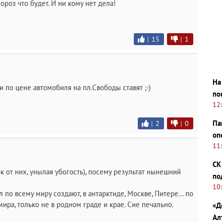
ороз что будет. И ни кому нет дела!
|
15
|
1
На
 по цене автомобиля на пл.Свободы ставят ;-)
по
12
Па
|
2
|
0
оп
11
СК
 от них, унылая убогость), посему результат нынешний
по
10
по всему миру создают, в антарктиде, Москве, Питере... по
ира, только не в родном граде и крае. Сие печально.
«Д
Ал