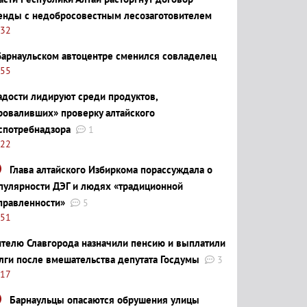
енды с недобросовестным лесозаготовителем
:32
барнаульском автоцентре сменился совладелец
:55
адости лидируют среди продуктов,
роваливших» проверку алтайского
спотребнадзора
1
:22
Глава алтайского Избиркома порассуждала о
пулярности ДЭГ и людях «традиционной
правленности»
5
:51
телю Славгорода назначили пенсию и выплатили
лги после вмешательства депутата Госдумы
3
:17
Барнаульцы опасаются обрушения улицы