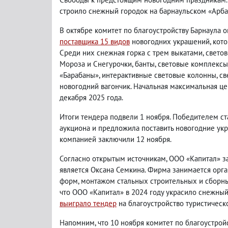
строило снежный городок на барнаульском «Арба
В октябре комитет по благоустройству Барнаула о
поставщика 15 видов
новогодних украшений, кото
Среди них снежная горка с трем выкатами, свето
Мороза и Снегурочки, банты, световые комплексы
«Барабаны», интерактивные световые колонны, св
новогодний вагончик. Начальная максимальная цен
декабря 2025 года.
Итоги тендера подвели 1 ноября. Победителем с
аукциона и предложила поставить новогодние укр
компанией заключили 12 ноября.
Согласно открытым источникам, ООО «Капитал» з
является Оксана Семкина. Фирма занимается орг
форм, монтажом стальных строительных и сборны
что ООО «Капитал» в 2024 году украсило снежный
выиграло тендер
на благоустройство туристическо
Напомним, что 10 ноября комитет по благоустрой