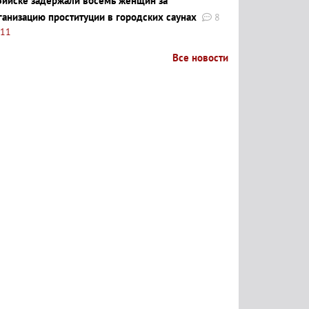
Бийске задержали восемь женщин за
ганизацию проституции в городских саунах
8
:11
Все новости