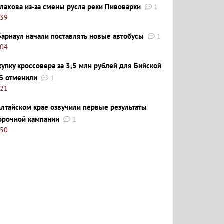
лахова из-за смены русла реки Пивоварки
1
:39
Барнаул начали поставлять новые автобусы
1
:04
купку кроссовера за 3,5 млн рублей для Бийской
Б отменили
1
:21
Алтайском крае озвучили первые результаты
орочной кампании
1
:50