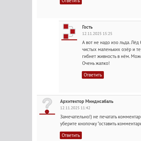
Ответить
Гость
12.11.2025 15:25
А вот не надо изо льда. Лёд 
чистых маленьких озёр и те
гибнет живность в нём. Може
Очень жалко!
Ответить
Архитектор Миндисабаль
12.11.2025 11:42
Замечательно!) не печатать комментари
уберите кнопочку "оставить комментари
Ответить