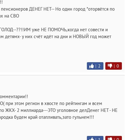
!!
 пенсионеров ДЕНЕГ НЕТ-- Но один город *оторвётся по
ах на СВО
ГОЛОД--??!!ИМ уже НЕ ПОМОЧЬ,когда нет совести и
м детямх- у них счёт идёт на дни и НОВЫЙ год может
|
2
|
0
 Комментарии!!
( при этом регион в хвосте по рейтингам и всем
по ЖКХ- 2 миллиарда---ЭТО уголовное делДенег НЕТ - НЕ
родка будем край отапливать,зато гульнем!!!
|
1
|
0