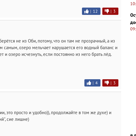
10
|
12
|
3
Ос
до
09
берётся не из Оби, потому, что он там не прозрачный, а из
м самым, озеро мельчает нарушается его водный баланс и
т и озеро исчезнуть, если постоянно из него брать лёд.
|
4
|
3
и, это просто и удобно)), продолжайте в том же духе) и
й", сие лишне)