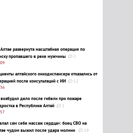
 Алтае развернута масштабная операция по
иску пропавшего в реке мужчины
2
:09
циенты алтайского онкодиспансера отказались от
ерацией после консультаций с ИИ
12
:36
 возбудил дело после гибели при пожаре
дростка в Республике Алтай
2
:57
елал сам себе массаж сердца»: боец СВО на
тае чудом выжил после удара молнии
19