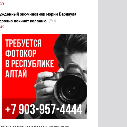
:19
ужденный экс-чиновник мэрии Барнаула
срочно покинет колонию
8
:49