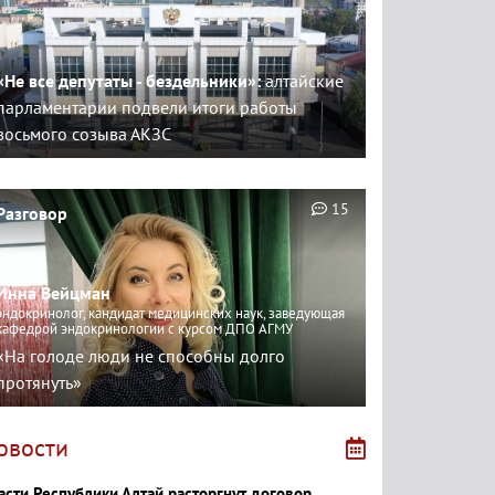
«Не все депутаты - бездельники»:
алтайские
парламентарии подвели итоги работы
восьмого созыва АКЗС
15
Разговор
Инна Вейцман
эндокринолог, кандидат медицинских наук, заведующая
кафедрой эндокринологии с курсом ДПО АГМУ
«На голоде люди не способны долго
протянуть»
овости
асти Республики Алтай расторгнут договор