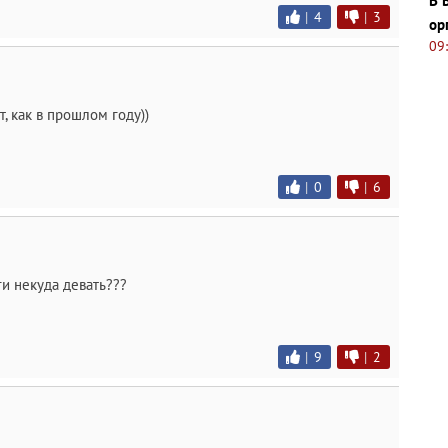
В 
|
4
|
3
ор
09
 как в прошлом году))
|
0
|
6
и некуда девать???
|
9
|
2