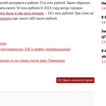
еной контракта в районе 25,6 млн рублей. Таким образом,
Ма
ть около 50 млн рублей. В 2024 году, когда городок
14
аты были в два раза меньше
– 24,5 млн рублей. При этом на
В 
тратить
еще около 600 тысяч рублей.
14
За
ЦГ
13
елец
 популярности ДЭГ и людях «традиционной
В 
уб
хова из-за смены русла реки Пивоварки
12
Оставить комментарий