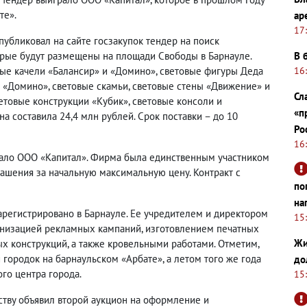
те».
ар
17
публиковал на сайте госзакупок тендер на поиск
рые будут размещены на площади Свободы в Барнауле.
В 
вые качели «Балансир» и «Домино», световые фигуры Деда
16
 «Домино», световые скамьи, световые стены «Движение» и
Сл
етовые конструкции «Кубик», световые консоли и
«п
а составила 24,4 млн рублей. Срок поставки – до 10
Ро
16
тало ООО «Капитал». Фирма была единственным участником
ашения за начальную максимальную цену. Контракт с
по
на
арегистрировано в Барнауле. Ее учредителем и директором
15
анизацией рекламных кампаний, изготовлением печатных
Жи
х конструкций, а также кровельными работами. Отметим,
 городок на барнаульском «Арбате», а летом того же года
до
го центра города.
15
ству объявил второй аукцион на оформление и