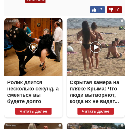
|
3
|
0
i
i
Ролик длится
Скрытая камера на
несколько секунд, а
пляже Крыма: Что
смеяться вы
люди вытворяют,
будете долго
когда их не видят...
Читать далее
Читать далее
i
i