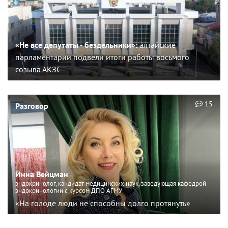
«Не все депутаты - бездельники»:
алтайские
парламентарии подвели итоги работы восьмого
созыва АКЗС
15
Разговор
Инна Вейцман
эндокринолог, кандидат медицинских наук, заведующая кафедрой
эндокринологии с курсом ДПО АГМУ
«На голоде люди не способны долго протянуть»