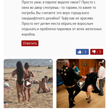
Просто ужас в европе видели такое? Просто с
окна во двор смотришь - то гаражи, то какие то
погреба. Вы считаете это верх городского
ландшафтного дизайна? Тьфу как не красиво.
Просто нет детям места и6рать не взрослым
отдыхать и проблема парковок от жтих железных
коробок.
Ответить
|
5
|
3
i
i