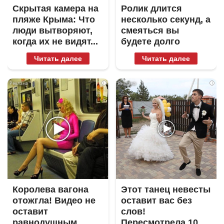
Скрытая камера на
Ролик длится
пляже Крыма: Что
несколько секунд, а
люди вытворяют,
смеяться вы
когда их не видят...
будете долго
Читать далее
Читать далее
i
i
Королева вагона
Этот танец невесты
отожгла! Видео не
оставит вас без
оставит
слов!
равнодушным
Пересмотрела 10