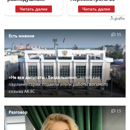
раз
Читать далее
Читать далее
35
Есть мнение
«Не все депутаты - бездельники»:
алтайские
парламентарии подвели итоги работы восьмого
созыва АКЗС
15
Разговор