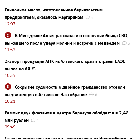
Сливочное масло, изготовленное барнаульским
предприятием, оказалось маргарином
6
12:07
В Минздраве Алтая рассказали о состоянии бойца СВО,
выжившего после удара молнии и встречи с медведем
3
11:32
Экспорт продукции АПК из Алтайского края в страны ЕАЭС
вырос на 60 %
10:55
Сокрытие судимости и двойное гражданство отсеяли
выдвиженцев в Алтайское Заксобрание
6
10:21
Ремонт двух фонтанов в центре Барнаула обойдется в 2,48
млн рублей
1
09:49
Санкции помешали запустить авиамаршрут из Новосибирска в