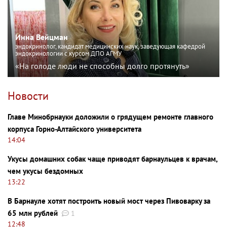
Инна Вейцман
эндокринолог, кандидат медицинских наук, заведующая кафедрой
эндокринологии с курсом ДПО АГМУ
«На голоде люди не способны долго протянуть»
Новости
Главе Минобрнауки доложили о грядущем ремонте главного
корпуса Горно-Алтайского университета
14:04
Укусы домашних собак чаще приводят барнаульцев к врачам,
чем укусы бездомных
13:22
В Барнауле хотят построить новый мост через Пивоварку за
65 млн рублей
1
12:48