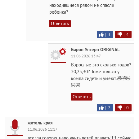
находившиеся рядом не спасли
ребенка?
Ответить
|
3
|
4
Барон Унгерн ORIGINAL
11.06.2026 13:47
Взрослые это сколько годов?
20,25,30? Тоже только у
компа сидеть и умеют.🤣🤣🤣
🤣🤣
Ответить
|
7
|
0
житель края
11.06.2026 11:17
всегда говорю. надо учить детей плавать!!!! сейчас