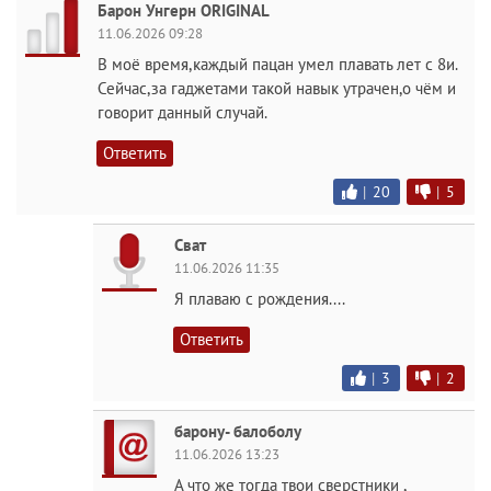
Барон Унгерн ORIGINAL
11.06.2026 09:28
В моё время,каждый пацан умел плавать лет с 8и.
Сейчас,за гаджетами такой навык утрачен,о чём и
говорит данный случай.
Ответить
|
20
|
5
Сват
11.06.2026 11:35
Я плаваю с рождения....
Ответить
|
3
|
2
барону- балоболу
11.06.2026 13:23
А что же тогда твои сверстники ,