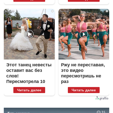
i
i
Этот танец невесты
Ржу не переставая,
оставит вас без
это видео
слов!
пересмотришь не
Пересмотрела 10
раз
раз
Читать далее
Читать далее
35