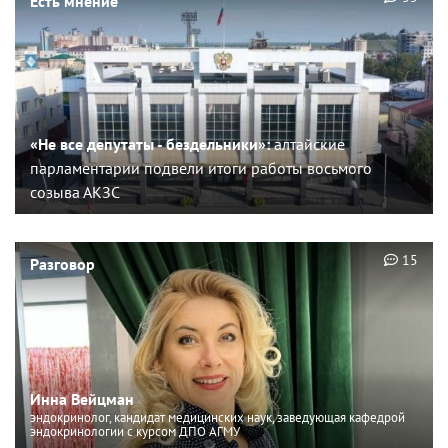
Есть мнение
«Не все депутаты - бездельники»:
алтайские
парламентарии подвели итоги работы восьмого
созыва АКЗС
15
Разговор
Инна Вейцман
эндокринолог, кандидат медицинских наук, заведующая кафедрой
эндокринологии с курсом ДПО АГМУ