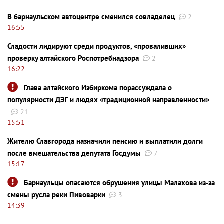
В барнаульском автоцентре сменился совладелец
2
16:55
Сладости лидируют среди продуктов, «проваливших»
проверку алтайского Роспотребнадзора
2
16:22
Глава алтайского Избиркома порассуждала о
популярности ДЭГ и людях «традиционной направленности»
21
15:51
Жителю Славгорода назначили пенсию и выплатили долги
после вмешательства депутата Госдумы
7
15:17
Барнаульцы опасаются обрушения улицы Малахова из-за
смены русла реки Пивоварки
3
14:39