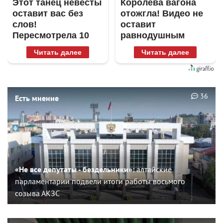
Этот танец невесты
Королева вагона
оставит вас без
отожгла! Видео не
слов!
оставит
Пересмотрела 10
равнодушным
раз
Читать далее
Читать далее
36
Есть мнение
«Не все депутаты - бездельники»:
алтайские
парламентарии подвели итоги работы восьмого
созыва АКЗС