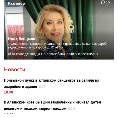
15
Разговор
Инна Вейцман
эндокринолог, кандидат медицинских наук, заведующая кафедрой
эндокринологии с курсом ДПО АГМУ
«На голоде люди не способны долго протянуть»
Новости
Призывной пункт в алтайском райцентре выселили из
аварийного здания
2
18:08
В Алтайском крае бывший заключенный избивал детей
шлангом и тесаком, морил голодом
6
17:27