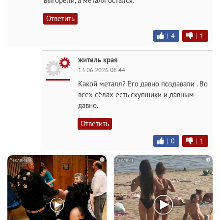
выгорели, а металл остался.
Ответить
|
4
|
1
житель края
13.06.2026 08:44
Какой металл? Его давно поздавали . Во
всех сёлах есть скупщики и давным
давно.
Ответить
|
0
|
1
i
i