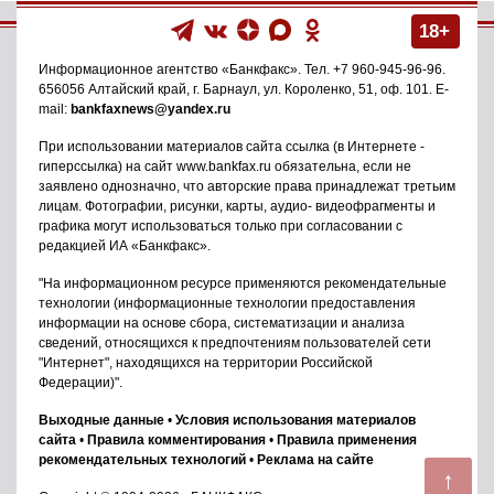
18+
Информационное агентство
«Банкфакс»
. Тел.
+7 960-945-96-96
.
656056
Алтайский край, г. Барнаул
,
ул. Короленко, 51, оф. 101
. E-
mail:
bankfaxnews@yandex.ru
При использовании материалов сайта ссылка (в Интернете -
гиперссылка) на сайт www.bankfax.ru обязательна, если не
заявлено однозначно, что авторские права принадлежат третьим
лицам. Фотографии, рисунки, карты, аудио- видеофрагменты и
графика могут использоваться только при согласовании с
редакцией ИА «Банкфакс».
"На информационном ресурсе применяются рекомендательные
технологии (информационные технологии предоставления
информации на основе сбора, систематизации и анализа
сведений, относящихся к предпочтениям пользователей сети
"Интернет", находящихся на территории Российской
Федерации)".
Выходные данные
•
Условия использования материалов
сайта
•
Правила комментирования
•
Правила применения
рекомендательных технологий
•
Реклама на сайте
↑