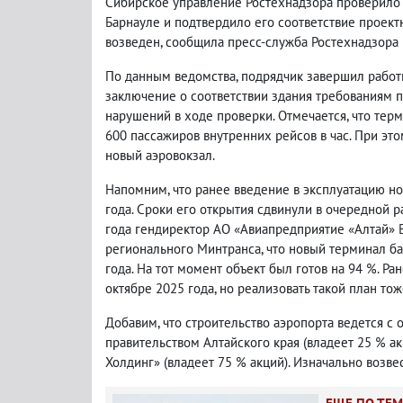
Сибирское управление Ростехнадзора проверило н
Барнауле и подтвердило его соответствие проек
возведен, сообщила пресс-служба Ростехнадзора 
По данным ведомства, подрядчик завершил работ
заключение о соответствии здания требованиям п
нарушений в ходе проверки. Отмечается, что тер
600 пассажиров внутренних рейсов в час. При это
новый аэровокзал.
Напомним, что ранее введение в эксплуатацию н
года. Сроки его открытия сдвинули в очередной р
года гендиректор АО «Авиапредприятие «Алтай»
регионального Минтранса, что новый терминал ба
года. На тот момент объект был готов на 94 %. Ра
октябре 2025 года, но реализовать такой план тож
Добавим, что строительство аэропорта ведется с
правительством Алтайского края (владеет 25 % а
Холдинг» (владеет 75 % акций). Изначально возве