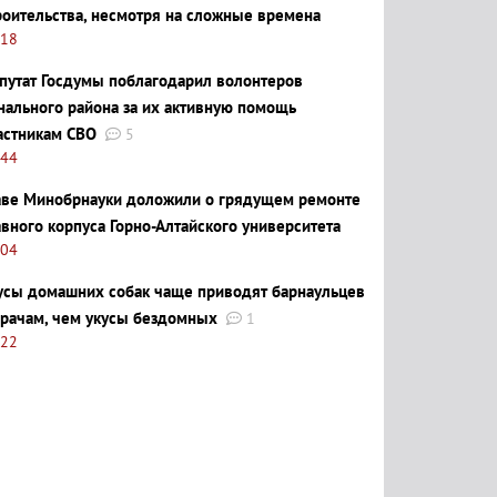
роительства, несмотря на сложные времена
:18
путат Госдумы поблагодарил волонтеров
нального района за их активную помощь
астникам СВО
5
:44
аве Минобрнауки доложили о грядущем ремонте
авного корпуса Горно-Алтайского университета
:04
усы домашних собак чаще приводят барнаульцев
врачам, чем укусы бездомных
1
:22