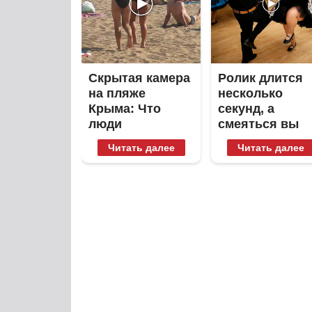
Скрытая камера
Ролик длится
на пляже
несколько
Крыма: Что
секунд, а
люди
смеяться вы
вытворяют,
будете долго
Читать далее
Читать далее
когда их не
видят...