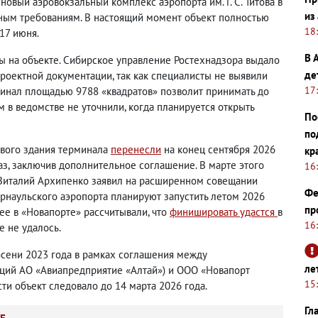
овый аэровокзальный комплекс аэропорта им. Г. С. Титова в
из
тным требованиям. В настоящий момент объект полностью
18
17 июня.
В 
ы на объекте. Сибирское управление Ростехнадзора выдало
де
роектной документации, так как специалисты не выявили
17
минал площадью 9788 «квадратов» позволит принимать до
м в ведомстве не уточнили, когда планируется открыть
По
по
ового здания терминала
перенесли
на конец сентября 2026
кр
аз, заключив дополнительное соглашение. В марте этого
16
 Виталий Архипенко заявил на расширенном совещании
Фе
рнаульского аэропорта планируют запустить летом 2026
пр
нее в «Новапорте» рассчитывали, что
финишировать удастся
в
16
е не удалось.
 осени 2023 года в рамках соглашения между
ле
кций АО «Авиапредприятие «Алтай») и ООО «Новапорт
15
сти объект следовало до 14 марта 2026 года.
Гл