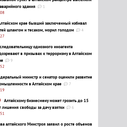
 аварийного здания
1
:08
Алтайском крае бывший заключенный избивал
тей шлангом и тесаком, морил голодом
4
:27
следовательницу одиозного иноагента
дозревают в призывах к терроризму в Алтайском
ае
9
:52
деральный министр и сенатор оценили развитие
омышленности в Алтайском крае
7
:19
Алтайскому бизнесмену может грозить до 15
т лишения свободы за дачу взятки
6
:51
ава алтайского Минстроя заявил о росте объемов