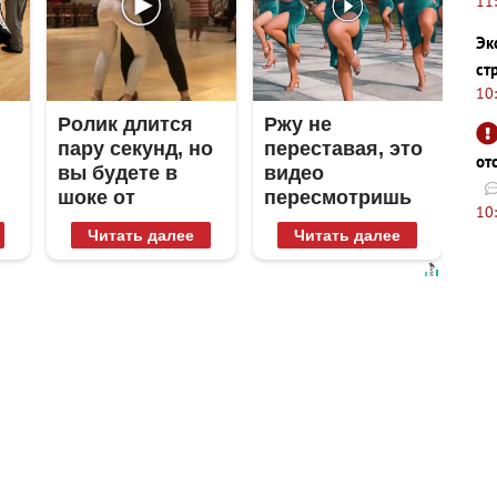
11
Эк
ст
10
Ролик длится
Ржу не
пару секунд, но
переставая, это
от
вы будете в
видео
шоке от
пересмотришь
10
увиденного
не раз
Читать далее
Читать далее