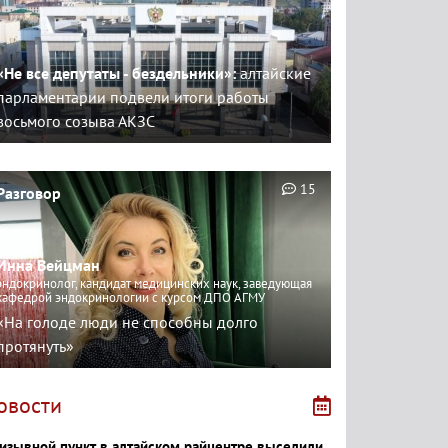
«Не все депутаты - бездельники»:
алтайские
парламентарии подвели итоги работы
восьмого созыва АКЗС
15
Разговор
Инна Вейцман
эндокринолог, кандидат медицинских наук, заведующая
кафедрой эндокринологии с курсом ДПО АГМУ
«На голоде люди не способны долго
протянуть»
овости
изывной пункт в алтайском райцентре выселили