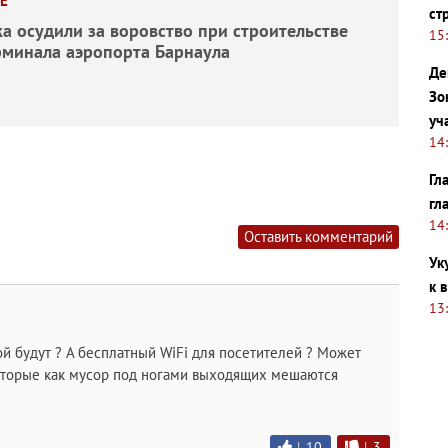
Е
ст
а осудили за воровство при строительстве
15
рминала аэропорта Барнаула
Де
Зо
уч
14
Гл
гл
14
Оставить комментарий
Ук
к 
13
й будут ? А бесплатный WiFi для посетителей ? Может
которые как мусор под ногами выходящих мешаются
|
10
|
3