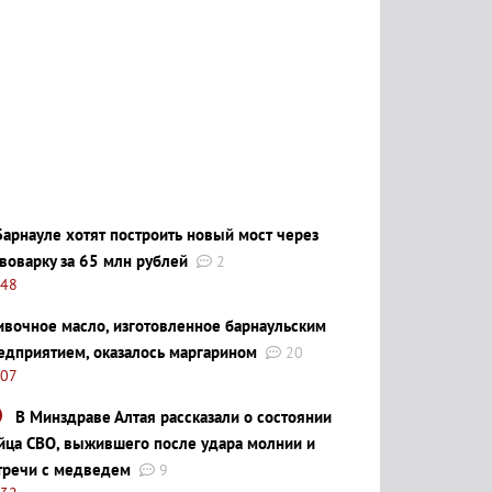
Барнауле хотят построить новый мост через
воварку за 65 млн рублей
2
:48
ивочное масло, изготовленное барнаульским
едприятием, оказалось маргарином
20
:07
В Минздраве Алтая рассказали о состоянии
йца СВО, выжившего после удара молнии и
тречи с медведем
9