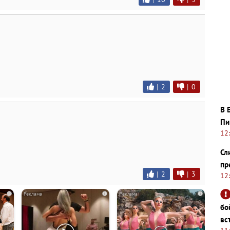
|
2
|
0
В 
Пи
12
Сл
пр
|
2
|
3
12
i
i
i
бо
вс