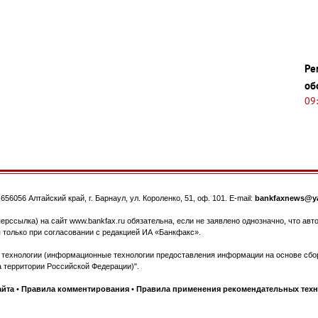
Ре
об
09
.
656056
Алтайский край, г. Барнаул
,
ул. Короленко, 51, оф. 101
. E-mail:
bankfaxnews@ya
ерссылка) на сайт www.bankfax.ru обязательна, если не заявлено однозначно, что ав
 только при согласовании с редакцией ИА «Банкфакс».
ехнологии (информационные технологии предоставления информации на основе сбора
 территории Российской Федерации)".
айта
•
Правила комментирования
•
Правила применения рекомендательных тех