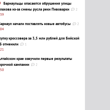
Барнаульцы опасаются обрушения улицы
лахова из-за смены русла реки Пивоварки
2
:39
Барнаул начали поставлять новые автобусы
2
:04
купку кроссовера за 3,5 млн рублей для Бийской
Б отменили
1
:21
Алтайском крае озвучили первые результаты
орочной кампании
2
:50