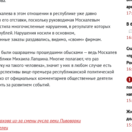
ва.
ар
17
калева в этом отношении в республике уже давно
 его отставки
,
поскольку руководимая Москалевым
В 
устила многочисленные нарушения
,
в результате которых
рублей. Нарушения носили в основном,
16
енные заказы раздавались
,
видимо
,
«своим» фирмам.
Сл
ле были ошарашены прошедшими обысками — ведь Москалев
«п
лики Михаила Лапшина. Многие полагают, что раз
Ро
 на такого человека», значит у них в любом случае есть
16
 перспективы вице-премьера республиканской политической
ако от официальных комментариев общественные деятели
ить за развитием событий.
по
на
15
Жи
до
хова из-за смены русла реки Пивоварки
15
елец