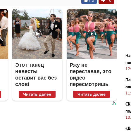
|
0
|
0
i
i
i
На
по
Этот танец
Ржу не
12
невесты
переставая, это
оставит вас без
видео
Па
слов!
пересмотришь
оп
Пересмотрела
не раз
11
Читать далее
Читать далее
10 раз
СК
по
10
«Д