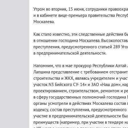
Утром во вторник
,
15 июня
,
сотрудники правоохра
и в кабинете вице-премьера правительства Респу
Москалева.
Как стало известно
,
эти следственные действия б
в отношении господина Москалева. Высокопоста
преступления
,
предусмотренного статьей 289 Уго
в предпринимательской деятельности.
Напомним
,
что в мае прокурор Республики Алтай
Лапшина представление с требованием отстранить
строительства и ЖКХ
,
являясь учредителем и уча
участок N3 Бийского СУ- 14» и ЗАО «Наш дом», н
проектированием
,
строительством
,
ремонтом и ре
в сферу государственных полномочий господина 
органы усмотрели в действиях Москалева состав
кодексу
,
состав преступления
,
предусмотренного 
участие в предпринимательской деятельности бы
преимуществ
(
например
,
при участии в тендере н