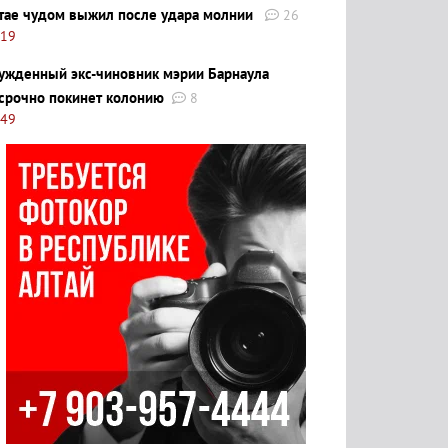
тае чудом выжил после удара молнии
26
:19
ужденный экс-чиновник мэрии Барнаула
срочно покинет колонию
8
:49