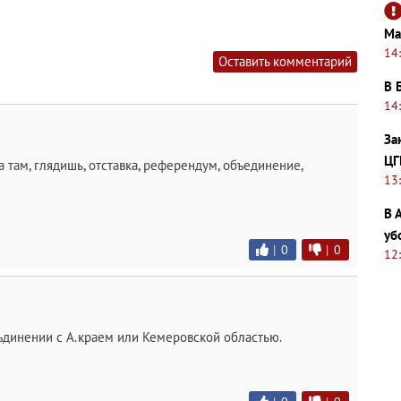
Ма
14
Оставить комментарий
В 
14
За
ЦГ
 там, глядишь, отставка, референдум, объединение,
13
В 
уб
|
0
|
0
12
ъдинении с А.краем или Кемеровской областью.