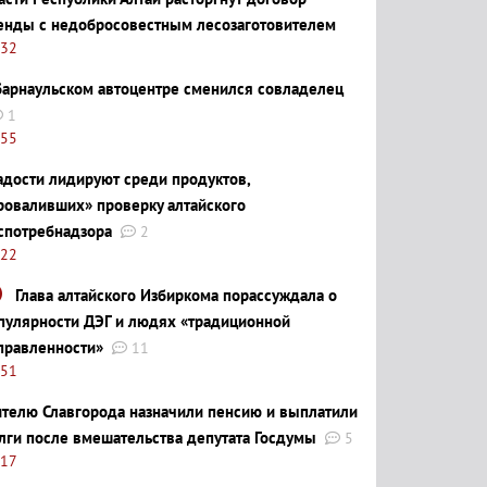
енды с недобросовестным лесозаготовителем
:32
барнаульском автоцентре сменился совладелец
1
:55
адости лидируют среди продуктов,
роваливших» проверку алтайского
спотребнадзора
2
:22
Глава алтайского Избиркома порассуждала о
пулярности ДЭГ и людях «традиционной
правленности»
11
:51
телю Славгорода назначили пенсию и выплатили
лги после вмешательства депутата Госдумы
5
:17