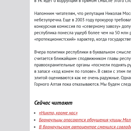
в УК идет о коррупции в прямом смысле этого сло
Напомним читателям
,
что репутация Николая Мос
небезупречна. Еще в 2003 году прокурор требовал
конкурсная комиссия по «северному завозу» доп
республика понесла ущерб более чем на 50 млн 
«протекционистский» характер
,
когда государств
Вчера политики республики в буквальном смыс
считается ближайшим сподвижником главы респуб
правоохранительные органы «посмели поднять руку
в запасе «ход конем по голове». В связи с этим
элитой оцениваются как не очень радужные. Одн
Горного Алтая пока отказываются. Мы будем след
Сейчас читают
«Никто, кроме нас»
Барнаульцы опасаются обрушения улицы Мала
В барнаульском автоцентре сменился совлад