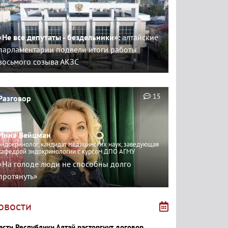
«Не все депутаты - бездельники»:
алтайские
парламентарии подвели итоги работы
восьмого созыва АКЗС
15
Разговор
Инна Вейцман
эндокринолог, кандидат медицинских наук, заведующая
кафедрой эндокринологии с курсом ДПО АГМУ
«На голоде люди не способны долго
протянуть»
овости
асти Республики Алтай расторгнут договор