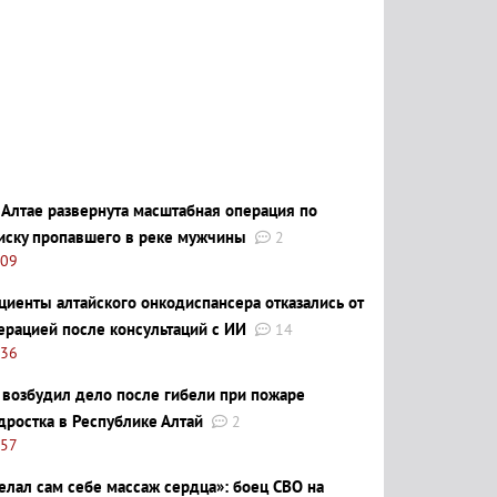
 Алтае развернута масштабная операция по
иску пропавшего в реке мужчины
2
:09
циенты алтайского онкодиспансера отказались от
ерацией после консультаций с ИИ
14
:36
 возбудил дело после гибели при пожаре
дростка в Республике Алтай
2
:57
елал сам себе массаж сердца»: боец СВО на