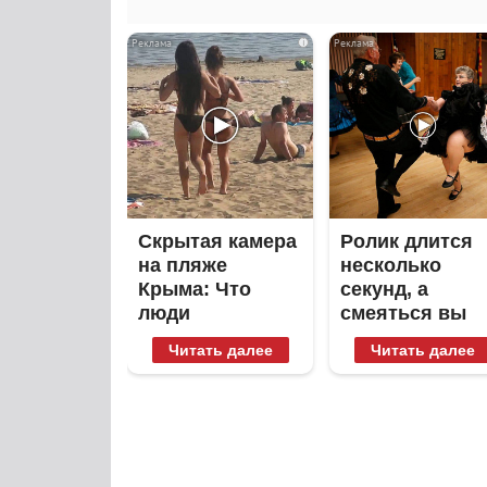
i
Скрытая камера
Ролик длится
на пляже
несколько
Крыма: Что
секунд, а
люди
смеяться вы
вытворяют,
будете долго
Читать далее
Читать далее
когда их не
видят...