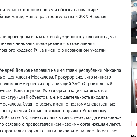
нительных органов провели обыски на квартире
блики Алтай
,
министра строительства и ЖКХ Николая
ыли проведены в рамках возбужденного уголовного дела
вленный чиновник подозревается в совершении
ловного кодекса РФ, а именно в незаконном участии
 Андрей Волков направил на имя главы республики Михаила
 от должности Москалева. Прокурор счел, что министр
стником коммерческих организаций ЗАО «Строительный
арушает Конституцию РА. Эти организации занимаются
конструкцией объектов
,
т. е.
их деятельность входила
Москалева. Судя по всему, именно поэтому следственные
 преступления. Согласно комментариям к Уголовному
289 статье УК
,
имеется лишь в том случае
,
когда незаконное
Н
ло связано с предоставлением «своим» организациям льгот
,
а строительство) или с иным покровительством. То есть речь
Вл