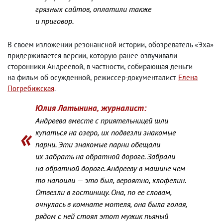
грязных сайтов
,
оплатили также
и приговор.
В своем изложении резонансной истории
,
обозреватель «Эха»
придерживается версии
,
которую ранее озвучивали
сторонники Андреевой
,
в частности
,
собирающая деньги
на фильм об осужденной
,
режиссер-документалист
Елена
Погребижская
.
Юлия Латынина
,
журналист:
Андреева вместе с приятельницей шли
купаться на озеро
,
их подвезли знакомые
парни. Эти знакомые парни обещали
их забрать на обратной дороге. Забрали
на обратной дороге. Андрееву в машине чем-
то напоили — это был
,
вероятно
,
клофелин.
Отвезли в гостиницу. Она
,
по ее словам
,
очнулась в комнате мотеля
,
она была голая
,
рядом с ней стоял этот мужик пьяный