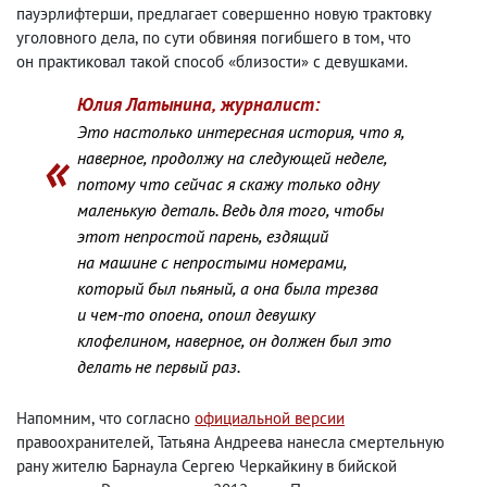
пауэрлифтерши
,
предлагает совершенно новую трактовку
уголовного дела
,
по сути обвиняя погибшего в том
,
что
он практиковал такой способ «близости» с девушками.
Юлия Латынина
,
журналист:
Это настолько интересная история
,
что я
,
наверное
,
продолжу на следующей неделе
,
потому что сейчас я скажу только одну
маленькую деталь. Ведь для того
,
чтобы
этот непростой парень
,
ездящий
на машине с непростыми номерами
,
который был пьяный
,
а она была трезва
и чем-то опоена
,
опоил девушку
клофелином
,
наверное
,
он должен был это
делать не первый раз.
Напомним
,
что согласно
официальной версии
правоохранителей
,
Татьяна Андреева нанесла смертельную
рану жителю Барнаула Сергею Черкайкину в бийской