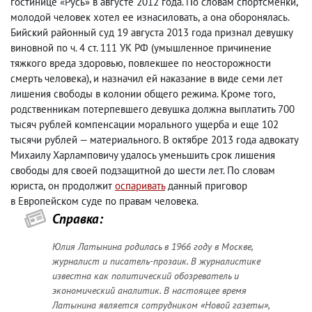
гостинице «Русь» в августе 2012 года. По словам спортсменки
,
молодой человек хотел ее изнасиловать
,
а она оборонялась.
Бийский районный суд 19 августа 2013 года признал девушку
виновной по ч. 4 ст. 111 УК РФ
(
умышленное причинение
тяжкого вреда здоровью
,
повлекшее по неосторожности
смерть человека), и назначил ей наказание в виде семи лет
лишения свободы в колонии общего режима. Кроме того
,
родственникам потерпевшего девушка должна выплатить 700
тысяч рублей компенсации морального ущерба и еще 102
тысячи рублей — материального. В октябре 2013 года адвокату
Михаилу Харламповичу удалось уменьшить срок лишения
свободы для своей подзащитной до шести лет. По словам
юриста
,
он продолжит
оспаривать
данный приговор
в Европейском суде по правам человека.
Справка:
Юлия Латынина родилась в 1966 году в Москве,
журналист и писатель-прозаик. В журналистике
известна как политический обозреватель и
экономический аналитик. В настоящее время
Латынина является сотрудником «Новой газеты»,