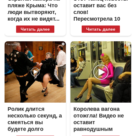
пляже Крыма: Что
оставит вас без
люди вытворяют,
слов!
когда их не видят...
Пересмотрела 10
раз
Читать далее
Читать далее
i
i
Ролик длится
Королева вагона
несколько секунд, а
отожгла! Видео не
смеяться вы
оставит
будете долго
равнодушным