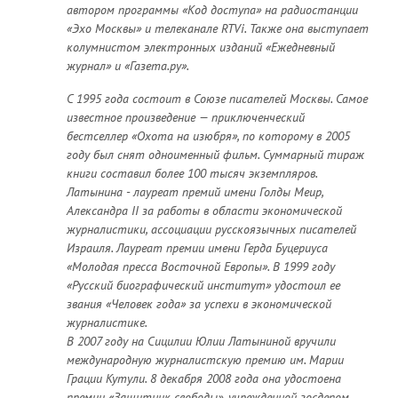
автором программы «Код доступа» на радиостанции
«Эхо Москвы» и телеканале RTVi. Также она выступает
колумнистом электронных изданий «Ежедневный
журнал» и «Газета.ру».
С 1995 года состоит в Союзе писателей Москвы. Самое
известное произведение — приключенческий
бестселлер «Охота на изюбря», по которому в 2005
году был снят одноименный фильм. Суммарный тираж
книги составил более 100 тысяч экземпляров.
Латынина - лауреат премий имени Голды Меир,
Александра II за работы в области экономической
журналистики, ассоциации русскоязычных писателей
Израиля. Лауреат премии имени Герда Буцериуса
«Молодая пресса Восточной Европы». В 1999 году
«Русский биографический институт» удостоил ее
звания «Человек года» за успехи в экономической
журналистике.
В 2007 году на Сицилии Юлии Латыниной вручили
международную журналистскую премию им. Марии
Грации Кутули. 8 декабря 2008 года она удостоена
премии «Защитник свободы», учрежденной госдепом