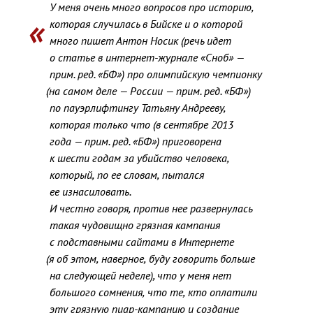
У меня очень много вопросов про историю
,
которая случилась в Бийске и о которой
много пишет Антон Носик
(
речь идет
о статье в интернет-журнале «Сноб» —
прим. ред. «БФ»
) про олимпийскую чемпионку
(
на самом деле — России — прим. ред. «БФ»
)
по пауэрлифтингу Татьяну Андрееву
,
которая только что
(
в сентябре 2013
года — прим. ред. «БФ»
) приговорена
к шести годам за убийство человека
,
который
,
по ее словам
,
пытался
ее изнасиловать.
И честно говоря
,
против нее развернулась
такая чудовищно грязная кампания
с подставными сайтами в Интернете
(
я об этом
,
наверное
,
буду говорить больше
на следующей неделе), что у меня нет
большого сомнения
,
что те
,
кто оплатили
эту грязную пиар-кампанию и создание