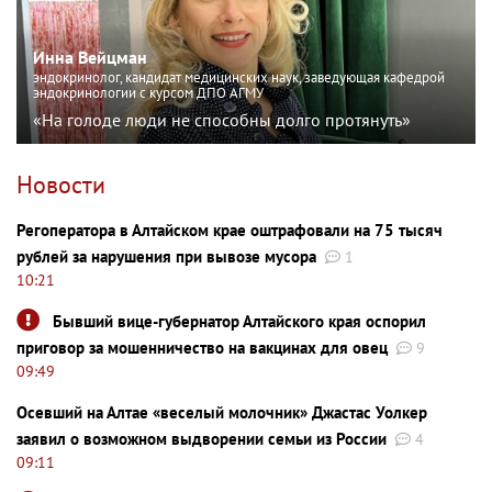
Инна Вейцман
эндокринолог, кандидат медицинских наук, заведующая кафедрой
эндокринологии с курсом ДПО АГМУ
«На голоде люди не способны долго протянуть»
Новости
Регоператора в Алтайском крае оштрафовали на 75 тысяч
рублей за нарушения при вывозе мусора
1
10:21
Бывший вице-губернатор Алтайского края оспорил
приговор за мошенничество на вакцинах для овец
9
09:49
Осевший на Алтае «веселый молочник» Джастас Уолкер
заявил о возможном выдворении семьи из России
4
09:11