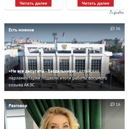
Читать далее
Читать далее
36
Есть мнение
«Не все депутаты - бездельники»:
алтайские
парламентарии подвели итоги работы восьмого
созыва АКЗС
16
Разговор