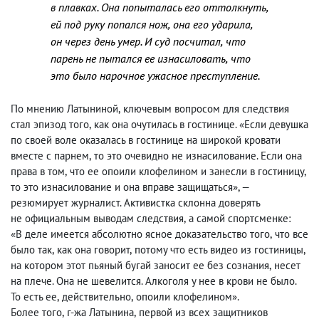
в плавках. Она попыталась его оттолкнуть
,
ей под руку попался нож
,
она его ударила
,
он через день умер. И суд посчитал
,
что
парень не пытался ее изнасиловать
,
что
это было нарочное ужасное преступление.
По мнению Латыниной
,
ключевым вопросом для следствия
стал эпизод того
,
как она очутилась в гостинице. «Если девушка
по своей воле оказалась в гостинице на широкой кровати
вместе с парнем
,
то это очевидно не изнасилование. Если она
права в том
,
что ее опоили клофелином и занесли в гостиницу
,
то это изнасилование и она вправе защищаться», —
резюмирует журналист. Активистка склонна доверять
не официальным выводам следствия
,
а самой спортсменке:
«В деле имеется абсолютно ясное доказательство того
,
что все
было так
,
как она говорит
,
потому что есть видео из гостиницы
,
на котором этот пьяный бугай заносит ее без сознания
,
несет
на плече. Она не шевелится. Алкоголя у нее в крови не было.
То есть ее
,
действительно
,
опоили клофелином».
Более того
,
г-жа Латынина
,
первой из всех защитников