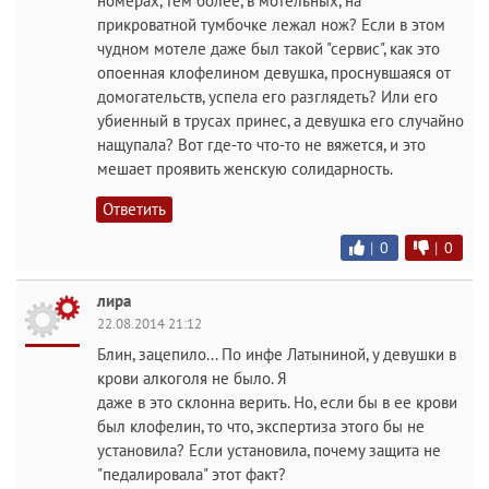
номерах, тем более, в мотельных, на
прикроватной тумбочке лежал нож? Если в этом
чудном мотеле даже был такой "сервис", как это
опоенная клофелином девушка, проснувшаяся от
домогательств, успела его разглядеть? Или его
убиенный в трусах принес, а девушка его случайно
нащупала? Вот где-то что-то не вяжется, и это
мешает проявить женскую солидарность.
Ответить
|
0
|
0
лира
22.08.2014 21:12
Блин, зацепило... По инфе Латыниной, у девушки в
крови алкоголя не было. Я
даже в это склонна верить. Но, если бы в ее крови
был клофелин, то что, экспертиза этого бы не
установила? Если установила, почему защита не
"педалировала" этот факт?